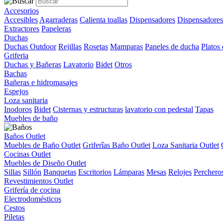
Accesorios
Accesibles
Agarraderas
Calienta toallas
Dispensadores
Dispensadores
Extractores
Papeleras
Duchas
Duchas Outdoor
Rejillas
Rosetas
Mamparas
Paneles de ducha
Platos
Griferia
Duchas y Bañeras
Lavatorio
Bidet
Otros
Bachas
Bañeras e hidromasajes
Espejos
Loza sanitaria
Inodoros
Bidet
Cisternas y estructuras
lavatorio con pedestal
Tapas
Muebles de baño
Baños Outlet
Muebles de Baño Outlet
Griferîas Baño Outlet
Loza Sanitaria Outlet
Cocinas Outlet
Muebles de Diseño Outlet
Sillas
Sillón
Banquetas
Escritorios
Lámparas
Mesas
Relojes
Perchero
Revestimientos Outlet
Grifería de cocina
Electrodomésticos
Cestos
Piletas