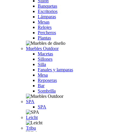
Sillón
Banquetas
Escritorios
Lámparas
Mesas
Relojes
Percheros
Plantas
Muebles Outdoor
Macetas
Sillones
Silla
Fanales y lamparas
Mesa
Reposeras
Bar
Sombrilla
SPA
SPA
Leicht
Tribu