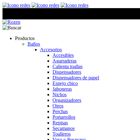
Productos
Baños
Accesorios
Accesibles
Agarraderas
Calienta toallas
Dispensadores
Dispensadores de papel
Espejo chico
Jaboneras
Nichos
Organizadores
Otros
Perchas
Portarrollos
Repisas
Secamanos
Toalleros
Vaso y Posavaso