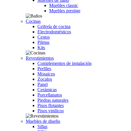
Muebles de baño
Muebles classic
Muebles prestige
Cocinas
Grifería de cocina
Electrodomésticos
Cestos
Piletas
Kits
Revestimientos
Complementos de instalación
Perfiles
Mosaicos
Zocalos
Panel
Cerámicas
Porcellanatos
Piedras naturales
Pisos flotantes
Pisos vinilicos
Muebles de diseño
Sillas