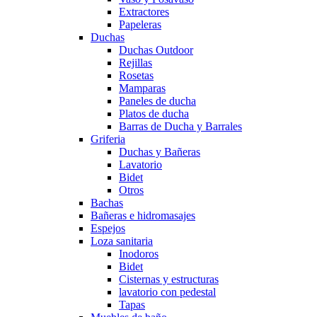
Extractores
Papeleras
Duchas
Duchas Outdoor
Rejillas
Rosetas
Mamparas
Paneles de ducha
Platos de ducha
Barras de Ducha y Barrales
Griferia
Duchas y Bañeras
Lavatorio
Bidet
Otros
Bachas
Bañeras e hidromasajes
Espejos
Loza sanitaria
Inodoros
Bidet
Cisternas y estructuras
lavatorio con pedestal
Tapas