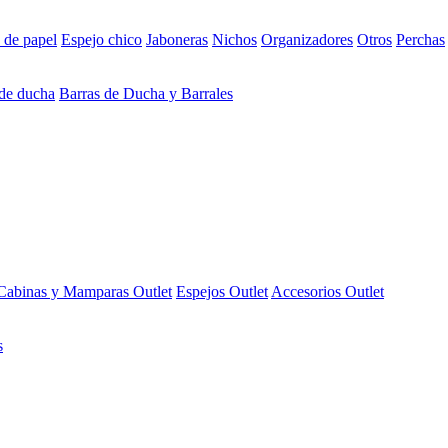
 de papel
Espejo chico
Jaboneras
Nichos
Organizadores
Otros
Perchas
 de ducha
Barras de Ducha y Barrales
Cabinas y Mamparas Outlet
Espejos Outlet
Accesorios Outlet
s