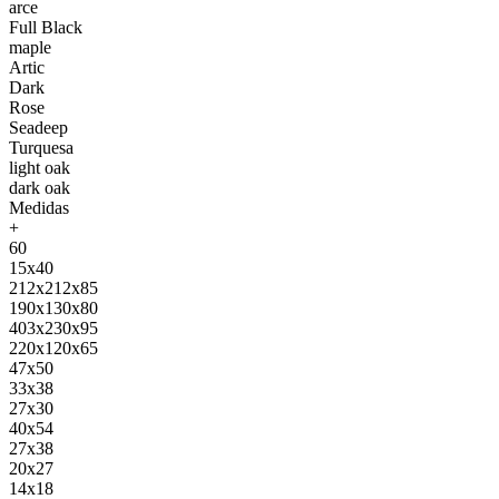
arce
Full Black
maple
Artic
Dark
Rose
Seadeep
Turquesa
light oak
dark oak
Medidas
+
60
15x40
212x212x85
190x130x80
403x230x95
220x120x65
47x50
33x38
27x30
40x54
27x38
20x27
14x18