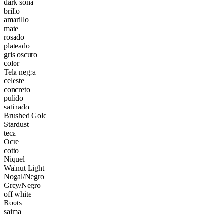
dark sona
brillo
amarillo
mate
rosado
plateado
gris oscuro
color
Tela negra
celeste
concreto
pulido
satinado
Brushed Gold
Stardust
teca
Ocre
cotto
Niquel
Walnut Light
Nogal/Negro
Grey/Negro
off white
Roots
saima