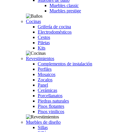
Muebles de baño
Muebles classic
Muebles prestige
Cocinas
Grifería de cocina
Electrodomésticos
Cestos
Piletas
Kits
Revestimientos
Complementos de instalación
Perfiles
Mosaicos
Zocalos
Panel
Cerámicas
Porcellanatos
Piedras naturales
Pisos flotantes
Pisos vinilicos
Muebles de diseño
Sillas