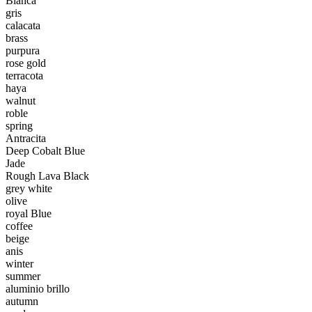
Blanca
gris
calacata
brass
purpura
rose gold
terracota
haya
walnut
roble
spring
Antracita
Deep Cobalt Blue
Jade
Rough Lava Black
grey white
olive
royal Blue
coffee
beige
anis
winter
summer
aluminio brillo
autumn