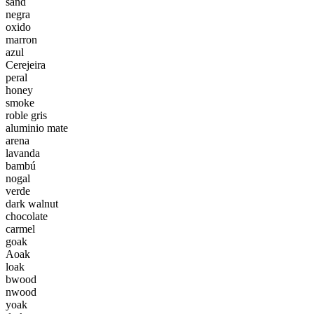
sand
negra
oxido
marron
azul
Cerejeira
peral
honey
smoke
roble gris
aluminio mate
arena
lavanda
bambú
nogal
verde
dark walnut
chocolate
carmel
goak
Aoak
loak
bwood
nwood
yoak