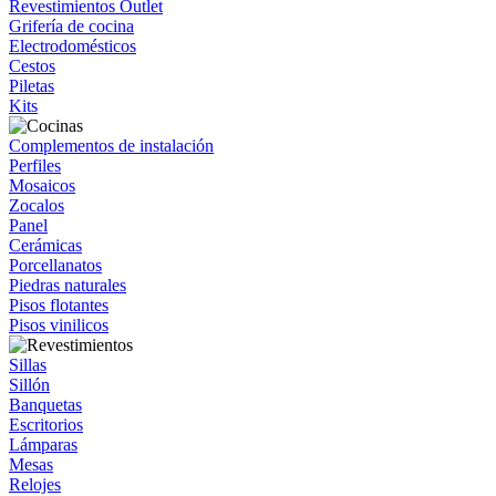
Revestimientos Outlet
Grifería de cocina
Electrodomésticos
Cestos
Piletas
Kits
Complementos de instalación
Perfiles
Mosaicos
Zocalos
Panel
Cerámicas
Porcellanatos
Piedras naturales
Pisos flotantes
Pisos vinilicos
Sillas
Sillón
Banquetas
Escritorios
Lámparas
Mesas
Relojes