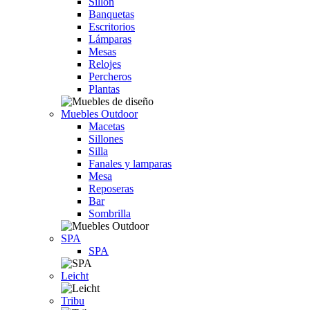
Sillón
Banquetas
Escritorios
Lámparas
Mesas
Relojes
Percheros
Plantas
Muebles Outdoor
Macetas
Sillones
Silla
Fanales y lamparas
Mesa
Reposeras
Bar
Sombrilla
SPA
SPA
Leicht
Tribu