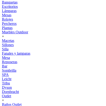
Banquetas
Escritorios
Lámparas
Mesas
Relojes
Percheros
Plantas
Muebles Outdoor
+
Macetas
Sillones
Silla
Fanales y lamparas
Mesa
Reposeras
Bar
Sombrilla
SPA
Leicht
Tribu
Dyson
Dornbracht
Outlet
+
Baños Outlet