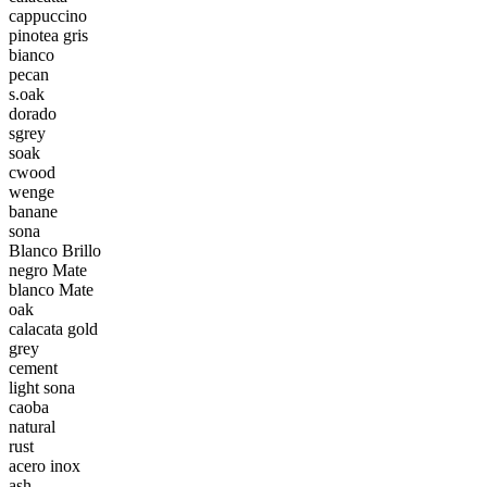
cappuccino
pinotea gris
bianco
pecan
s.oak
dorado
sgrey
soak
cwood
wenge
banane
sona
Blanco Brillo
negro Mate
blanco Mate
oak
calacata gold
grey
cement
light sona
caoba
natural
rust
acero inox
ash