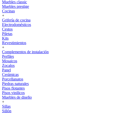
Muebles classic
Muebles prestige
Cocinas
+
Grifería de cocina
Electrodomésticos
Cestos
Piletas
Kits
Revestimientos
+
Complementos de instalación
Perfiles
Mosaicos
Zocalos
Panel
Cerámicas
Porcellanatos
Piedras naturales
Pisos flotantes
Pisos vinilicos
Muebles de diseño
+
Sillas
Sillón