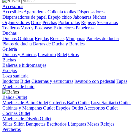
Accesorios
Accesibles
Agarraderas
Calienta toallas
Dispensadores
Dispensadores de papel
Espejo chico
Jaboneras
Nichos
Organizadores
Otros
Perchas
Portarrollos
Repisas
Secamanos
Toalleros
Vaso y Posavaso
Extractores
Papeleras
Duchas
Duchas Outdoor
Rejillas
Rosetas
Mamparas
Paneles de ducha
Platos de ducha
Barras de Ducha y Barrales
Griferia
Duchas y Bañeras
Lavatorio
Bidet
Otros
Bachas
Bañeras e hidromasajes
Espejos
Loza sanitaria
Inodoros
Bidet
Cisternas y estructuras
lavatorio con pedestal
Tapas
Muebles de baño
Baños Outlet
Muebles de Baño Outlet
Griferîas Baño Outlet
Loza Sanitaria Outlet
Cabinas y Mamparas Outlet
Espejos Outlet
Accesorios Outlet
Cocinas Outlet
Muebles de Diseño Outlet
Sillas
Sillón
Banquetas
Escritorios
Lámparas
Mesas
Relojes
Percheros