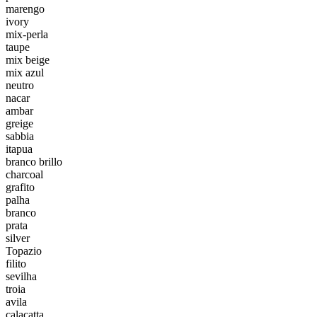
marengo
ivory
mix-perla
taupe
mix beige
mix azul
neutro
nacar
ambar
greige
sabbia
itapua
branco brillo
charcoal
grafito
palha
branco
prata
silver
Topazio
filito
sevilha
troia
avila
calacatta