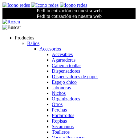
Pedí tu cotización en nuestra web
Pedí tu cotización en nuestra web
Productos
Baños
Accesorios
Accesibles
Agarraderas
Calienta toallas
Dispensadores
Dispensadores de papel
Espejo chico
Jaboneras
Nichos
Organizadores
Otros
Perchas
Portarrollos
Repisas
Secamanos
Toalleros
Vaso y Posavaso