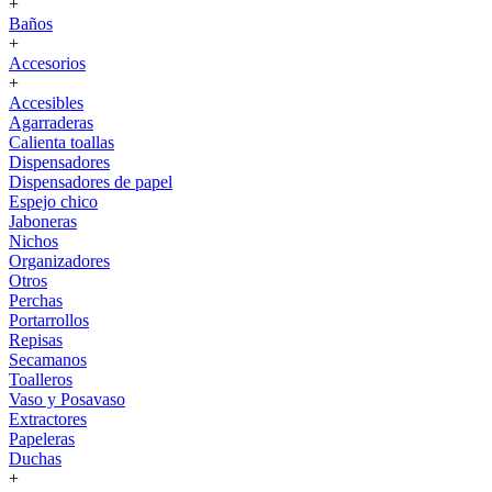
+
Baños
+
Accesorios
+
Accesibles
Agarraderas
Calienta toallas
Dispensadores
Dispensadores de papel
Espejo chico
Jaboneras
Nichos
Organizadores
Otros
Perchas
Portarrollos
Repisas
Secamanos
Toalleros
Vaso y Posavaso
Extractores
Papeleras
Duchas
+