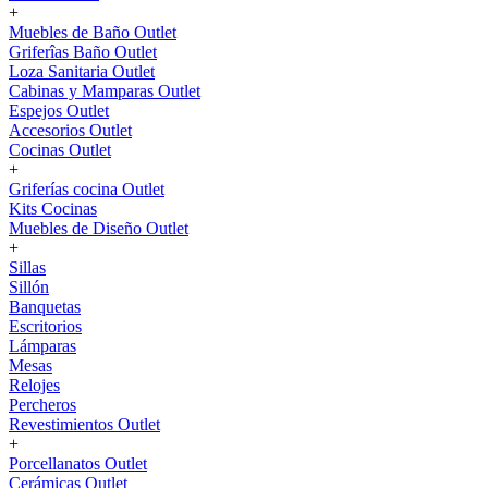
+
Muebles de Baño Outlet
Griferîas Baño Outlet
Loza Sanitaria Outlet
Cabinas y Mamparas Outlet
Espejos Outlet
Accesorios Outlet
Cocinas Outlet
+
Griferías cocina Outlet
Kits Cocinas
Muebles de Diseño Outlet
+
Sillas
Sillón
Banquetas
Escritorios
Lámparas
Mesas
Relojes
Percheros
Revestimientos Outlet
+
Porcellanatos Outlet
Cerámicas Outlet