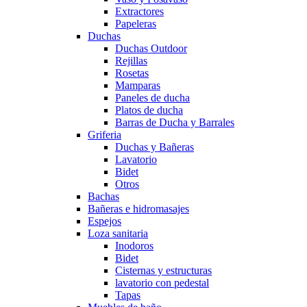
Extractores
Papeleras
Duchas
Duchas Outdoor
Rejillas
Rosetas
Mamparas
Paneles de ducha
Platos de ducha
Barras de Ducha y Barrales
Griferia
Duchas y Bañeras
Lavatorio
Bidet
Otros
Bachas
Bañeras e hidromasajes
Espejos
Loza sanitaria
Inodoros
Bidet
Cisternas y estructuras
lavatorio con pedestal
Tapas