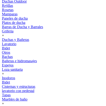
Duchas Outdoor
Rejillas
Rosetas
Mamparas
Paneles de ducha
Platos de ducha
Barras de Ducha y Barrales
Griferia
+
Duchas y Bañeras
Lavatorio
Bidet
Otros
Bachas
Bañeras e hidromasajes
Espejos
Loza sanitaria
+
Inodoros
Bidet
Cisternas y estructuras
lavatorio con pedestal
Tapas
Muebles de baño
+