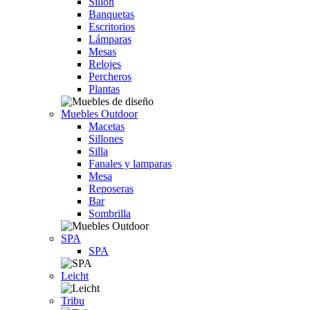
Sillón
Banquetas
Escritorios
Lámparas
Mesas
Relojes
Percheros
Plantas
Muebles Outdoor
Macetas
Sillones
Silla
Fanales y lamparas
Mesa
Reposeras
Bar
Sombrilla
SPA
SPA
Leicht
Tribu