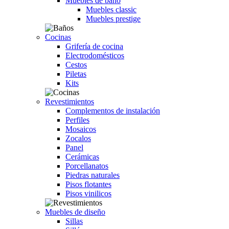
Muebles de baño
Muebles classic
Muebles prestige
Cocinas
Grifería de cocina
Electrodomésticos
Cestos
Piletas
Kits
Revestimientos
Complementos de instalación
Perfiles
Mosaicos
Zocalos
Panel
Cerámicas
Porcellanatos
Piedras naturales
Pisos flotantes
Pisos vinilicos
Muebles de diseño
Sillas