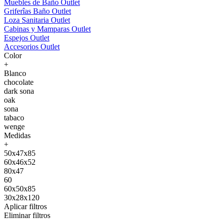
Muebles de Baño Outlet
Griferîas Baño Outlet
Loza Sanitaria Outlet
Cabinas y Mamparas Outlet
Espejos Outlet
Accesorios Outlet
Color
+
Blanco
chocolate
dark sona
oak
sona
tabaco
wenge
Medidas
+
50x47x85
60x46x52
80x47
60
60x50x85
30x28x120
Aplicar filtros
Eliminar filtros