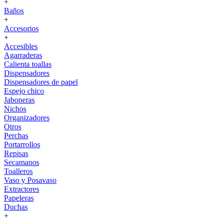
+
Baños
+
Accesorios
+
Accesibles
Agarraderas
Calienta toallas
Dispensadores
Dispensadores de papel
Espejo chico
Jaboneras
Nichos
Organizadores
Otros
Perchas
Portarrollos
Repisas
Secamanos
Toalleros
Vaso y Posavaso
Extractores
Papeleras
Duchas
+