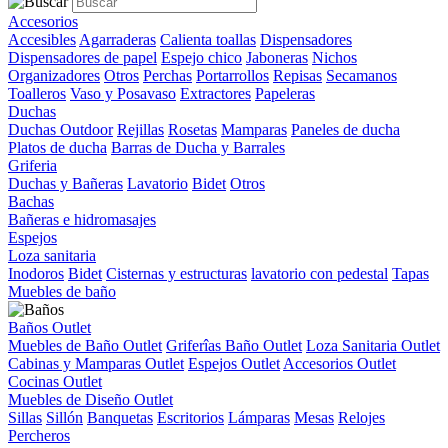
Accesorios
Accesibles
Agarraderas
Calienta toallas
Dispensadores
Dispensadores de papel
Espejo chico
Jaboneras
Nichos
Organizadores
Otros
Perchas
Portarrollos
Repisas
Secamanos
Toalleros
Vaso y Posavaso
Extractores
Papeleras
Duchas
Duchas Outdoor
Rejillas
Rosetas
Mamparas
Paneles de ducha
Platos de ducha
Barras de Ducha y Barrales
Griferia
Duchas y Bañeras
Lavatorio
Bidet
Otros
Bachas
Bañeras e hidromasajes
Espejos
Loza sanitaria
Inodoros
Bidet
Cisternas y estructuras
lavatorio con pedestal
Tapas
Muebles de baño
Baños Outlet
Muebles de Baño Outlet
Griferîas Baño Outlet
Loza Sanitaria Outlet
Cabinas y Mamparas Outlet
Espejos Outlet
Accesorios Outlet
Cocinas Outlet
Muebles de Diseño Outlet
Sillas
Sillón
Banquetas
Escritorios
Lámparas
Mesas
Relojes
Percheros