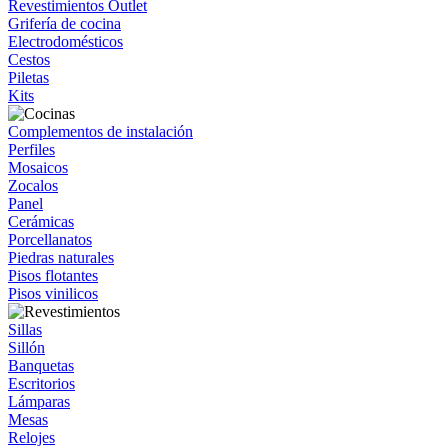
Revestimientos Outlet
Grifería de cocina
Electrodomésticos
Cestos
Piletas
Kits
Complementos de instalación
Perfiles
Mosaicos
Zocalos
Panel
Cerámicas
Porcellanatos
Piedras naturales
Pisos flotantes
Pisos vinilicos
Sillas
Sillón
Banquetas
Escritorios
Lámparas
Mesas
Relojes