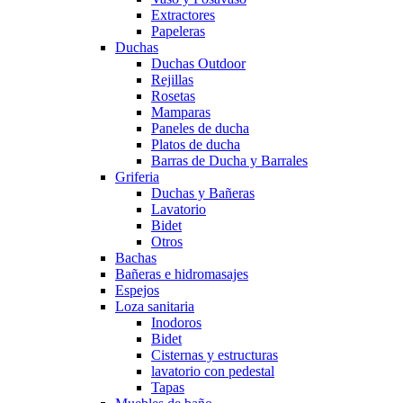
Extractores
Papeleras
Duchas
Duchas Outdoor
Rejillas
Rosetas
Mamparas
Paneles de ducha
Platos de ducha
Barras de Ducha y Barrales
Griferia
Duchas y Bañeras
Lavatorio
Bidet
Otros
Bachas
Bañeras e hidromasajes
Espejos
Loza sanitaria
Inodoros
Bidet
Cisternas y estructuras
lavatorio con pedestal
Tapas