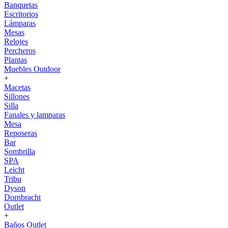
Banquetas
Escritorios
Lámparas
Mesas
Relojes
Percheros
Plantas
Muebles Outdoor
+
Macetas
Sillones
Silla
Fanales y lamparas
Mesa
Reposeras
Bar
Sombrilla
SPA
Leicht
Tribu
Dyson
Dornbracht
Outlet
+
Baños Outlet