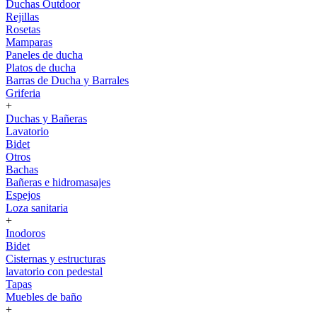
Duchas Outdoor
Rejillas
Rosetas
Mamparas
Paneles de ducha
Platos de ducha
Barras de Ducha y Barrales
Griferia
+
Duchas y Bañeras
Lavatorio
Bidet
Otros
Bachas
Bañeras e hidromasajes
Espejos
Loza sanitaria
+
Inodoros
Bidet
Cisternas y estructuras
lavatorio con pedestal
Tapas
Muebles de baño
+