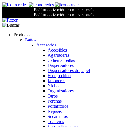
Pedí tu cotización en nuestra web
Pedí tu cotización en nuestra web
Productos
Baños
Accesorios
Accesibles
Agarraderas
Calienta toallas
Dispensadores
Dispensadores de papel
Espejo chico
Jaboneras
Nichos
Organizadores
Otros
Perchas
Portarrollos
Repisas
Secamanos
Toalleros
Vaso y Posavaso