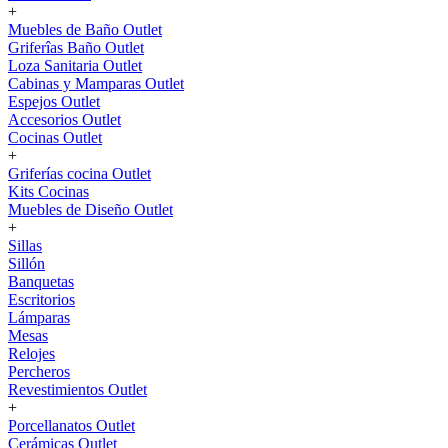
+
Muebles de Baño Outlet
Griferîas Baño Outlet
Loza Sanitaria Outlet
Cabinas y Mamparas Outlet
Espejos Outlet
Accesorios Outlet
Cocinas Outlet
+
Griferías cocina Outlet
Kits Cocinas
Muebles de Diseño Outlet
+
Sillas
Sillón
Banquetas
Escritorios
Lámparas
Mesas
Relojes
Percheros
Revestimientos Outlet
+
Porcellanatos Outlet
Cerámicas Outlet