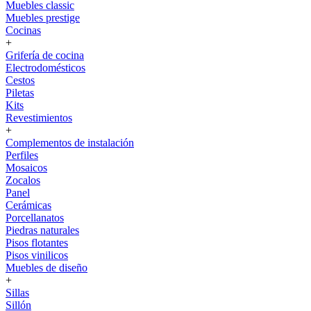
Muebles classic
Muebles prestige
Cocinas
+
Grifería de cocina
Electrodomésticos
Cestos
Piletas
Kits
Revestimientos
+
Complementos de instalación
Perfiles
Mosaicos
Zocalos
Panel
Cerámicas
Porcellanatos
Piedras naturales
Pisos flotantes
Pisos vinilicos
Muebles de diseño
+
Sillas
Sillón