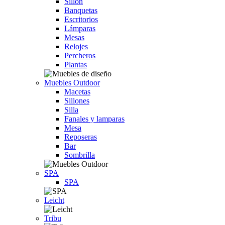
Sillón
Banquetas
Escritorios
Lámparas
Mesas
Relojes
Percheros
Plantas
Muebles Outdoor
Macetas
Sillones
Silla
Fanales y lamparas
Mesa
Reposeras
Bar
Sombrilla
SPA
SPA
Leicht
Tribu