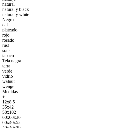
natural
natural y black
natural y white
Negro
oak
plateado
rojo
rosado
rust
sona
tabaco
Tela negra
terra
verde
vidrio
walnut
wenge
Medidas
+
12x8,5
35x42
58x102
60x60x36
60x40x52
40x40x39