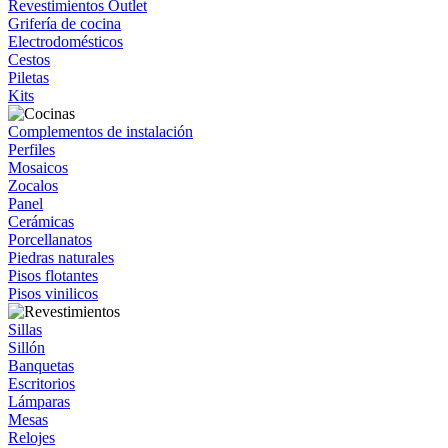
Revestimientos Outlet
Grifería de cocina
Electrodomésticos
Cestos
Piletas
Kits
Complementos de instalación
Perfiles
Mosaicos
Zocalos
Panel
Cerámicas
Porcellanatos
Piedras naturales
Pisos flotantes
Pisos vinilicos
Sillas
Sillón
Banquetas
Escritorios
Lámparas
Mesas
Relojes