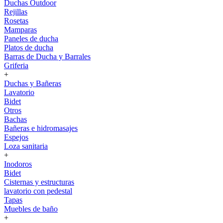
Duchas Outdoor
Rejillas
Rosetas
Mamparas
Paneles de ducha
Platos de ducha
Barras de Ducha y Barrales
Griferia
+
Duchas y Bañeras
Lavatorio
Bidet
Otros
Bachas
Bañeras e hidromasajes
Espejos
Loza sanitaria
+
Inodoros
Bidet
Cisternas y estructuras
lavatorio con pedestal
Tapas
Muebles de baño
+