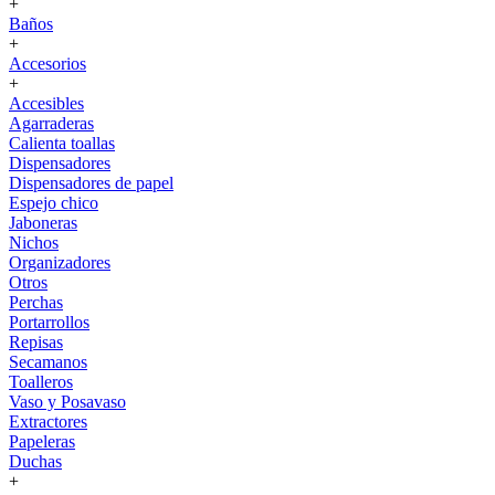
+
Baños
+
Accesorios
+
Accesibles
Agarraderas
Calienta toallas
Dispensadores
Dispensadores de papel
Espejo chico
Jaboneras
Nichos
Organizadores
Otros
Perchas
Portarrollos
Repisas
Secamanos
Toalleros
Vaso y Posavaso
Extractores
Papeleras
Duchas
+