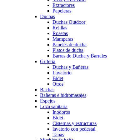
Extractores
Papeleras
Duchas
Duchas Outdoor
Rejillas
Rosetas
Mamparas
Paneles de ducha
Platos de ducha
Barras de Ducha y Barrales
Griferia
Duchas y Bañeras
Lavatorio
Bidet
Otros
Bachas
Bañeras e hidromasajes
Espejos
Loza sanitaria
Inodoros
Bidet
Cisternas y estructuras
lavatorio con pedestal
Tapas