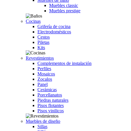
Muebles de baño
Muebles classic
Muebles prestige
Cocinas
Grifería de cocina
Electrodomésticos
Cestos
Piletas
Kits
Revestimientos
Complementos de instalación
Perfiles
Mosaicos
Zocalos
Panel
Cerámicas
Porcellanatos
Piedras naturales
Pisos flotantes
Pisos vinilicos
Muebles de diseño
Sillas