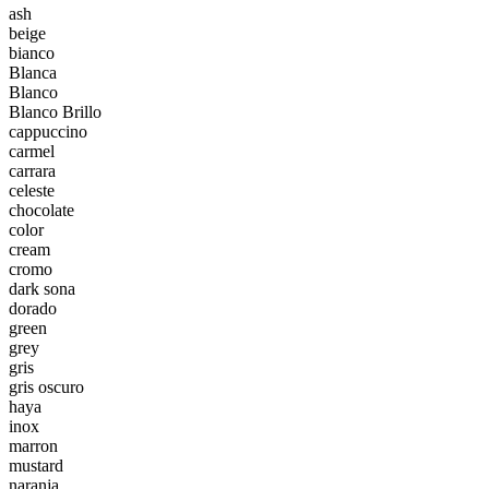
ash
beige
bianco
Blanca
Blanco
Blanco Brillo
cappuccino
carmel
carrara
celeste
chocolate
color
cream
cromo
dark sona
dorado
green
grey
gris
gris oscuro
haya
inox
marron
mustard
naranja