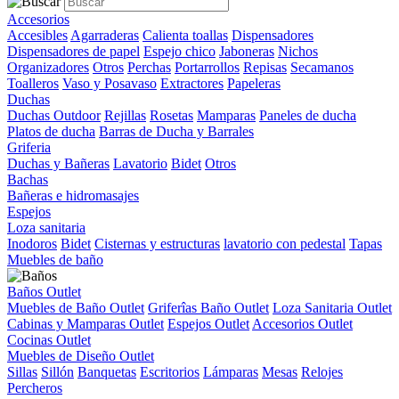
Accesorios
Accesibles
Agarraderas
Calienta toallas
Dispensadores
Dispensadores de papel
Espejo chico
Jaboneras
Nichos
Organizadores
Otros
Perchas
Portarrollos
Repisas
Secamanos
Toalleros
Vaso y Posavaso
Extractores
Papeleras
Duchas
Duchas Outdoor
Rejillas
Rosetas
Mamparas
Paneles de ducha
Platos de ducha
Barras de Ducha y Barrales
Griferia
Duchas y Bañeras
Lavatorio
Bidet
Otros
Bachas
Bañeras e hidromasajes
Espejos
Loza sanitaria
Inodoros
Bidet
Cisternas y estructuras
lavatorio con pedestal
Tapas
Muebles de baño
Baños Outlet
Muebles de Baño Outlet
Griferîas Baño Outlet
Loza Sanitaria Outlet
Cabinas y Mamparas Outlet
Espejos Outlet
Accesorios Outlet
Cocinas Outlet
Muebles de Diseño Outlet
Sillas
Sillón
Banquetas
Escritorios
Lámparas
Mesas
Relojes
Percheros