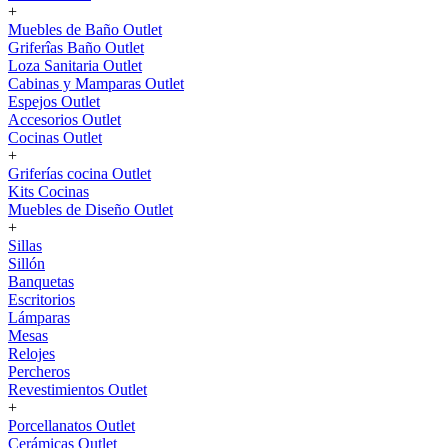
+
Muebles de Baño Outlet
Griferîas Baño Outlet
Loza Sanitaria Outlet
Cabinas y Mamparas Outlet
Espejos Outlet
Accesorios Outlet
Cocinas Outlet
+
Griferías cocina Outlet
Kits Cocinas
Muebles de Diseño Outlet
+
Sillas
Sillón
Banquetas
Escritorios
Lámparas
Mesas
Relojes
Percheros
Revestimientos Outlet
+
Porcellanatos Outlet
Cerámicas Outlet