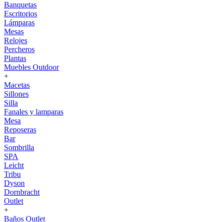
Banquetas
Escritorios
Lámparas
Mesas
Relojes
Percheros
Plantas
Muebles Outdoor
+
Macetas
Sillones
Silla
Fanales y lamparas
Mesa
Reposeras
Bar
Sombrilla
SPA
Leicht
Tribu
Dyson
Dornbracht
Outlet
+
Baños Outlet