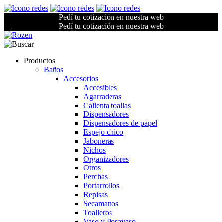
Pedí tu cotización en nuestra web
Pedí tu cotización en nuestra web
Productos
Baños
Accesorios
Accesibles
Agarraderas
Calienta toallas
Dispensadores
Dispensadores de papel
Espejo chico
Jaboneras
Nichos
Organizadores
Otros
Perchas
Portarrollos
Repisas
Secamanos
Toalleros
Vaso y Posavaso