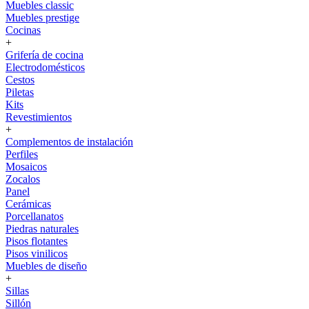
Muebles classic
Muebles prestige
Cocinas
+
Grifería de cocina
Electrodomésticos
Cestos
Piletas
Kits
Revestimientos
+
Complementos de instalación
Perfiles
Mosaicos
Zocalos
Panel
Cerámicas
Porcellanatos
Piedras naturales
Pisos flotantes
Pisos vinilicos
Muebles de diseño
+
Sillas
Sillón