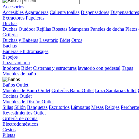
Accesorios
Accesibles
Agarraderas
Calienta toallas
Dispensadores
Dispensadores
Extractores
Papeleras
Duchas
Duchas Outdoor
Rejillas
Rosetas
Mamparas
Paneles de ducha
Platos
Griferia
Duchas y Bañeras
Lavatorio
Bidet
Otros
Bachas
Bañeras e hidromasajes
Espejos
Loza sanitaria
Inodoros
Bidet
Cisternas y estructuras
lavatorio con pedestal
Tapas
Muebles de baño
Baños Outlet
Muebles de Baño Outlet
Griferîas Baño Outlet
Loza Sanitaria Outlet
Cocinas Outlet
Muebles de Diseño Outlet
Sillas
Sillón
Banquetas
Escritorios
Lámparas
Mesas
Relojes
Perchero
Revestimientos Outlet
Grifería de cocina
Electrodomésticos
Cestos
Piletas