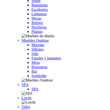
Sillón
Banquetas
Escritorios
Lámparas
Mesas
Relojes
Percheros
Plantas
Muebles Outdoor
Macetas
Sillones
Silla
Fanales y lamparas
Mesa
Reposeras
Bar
Sombrilla
SPA
SPA
Leicht
Tribu