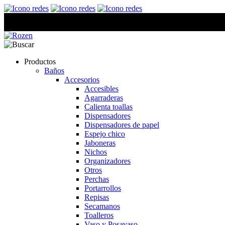
Productos
Baños
Accesorios
Accesibles
Agarraderas
Calienta toallas
Dispensadores
Dispensadores de papel
Espejo chico
Jaboneras
Nichos
Organizadores
Otros
Perchas
Portarrollos
Repisas
Secamanos
Toalleros
Vaso y Posavaso