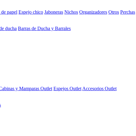
 de papel
Espejo chico
Jaboneras
Nichos
Organizadores
Otros
Perchas
 de ducha
Barras de Ducha y Barrales
Cabinas y Mamparas Outlet
Espejos Outlet
Accesorios Outlet
s