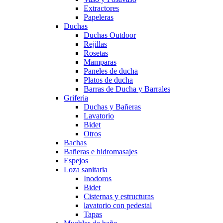
Extractores
Papeleras
Duchas
Duchas Outdoor
Rejillas
Rosetas
Mamparas
Paneles de ducha
Platos de ducha
Barras de Ducha y Barrales
Griferia
Duchas y Bañeras
Lavatorio
Bidet
Otros
Bachas
Bañeras e hidromasajes
Espejos
Loza sanitaria
Inodoros
Bidet
Cisternas y estructuras
lavatorio con pedestal
Tapas