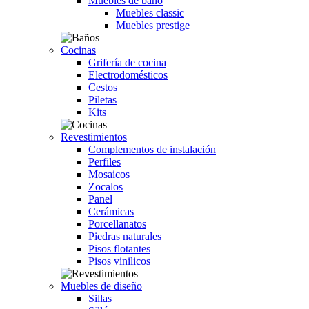
Muebles de baño
Muebles classic
Muebles prestige
Cocinas
Grifería de cocina
Electrodomésticos
Cestos
Piletas
Kits
Revestimientos
Complementos de instalación
Perfiles
Mosaicos
Zocalos
Panel
Cerámicas
Porcellanatos
Piedras naturales
Pisos flotantes
Pisos vinilicos
Muebles de diseño
Sillas