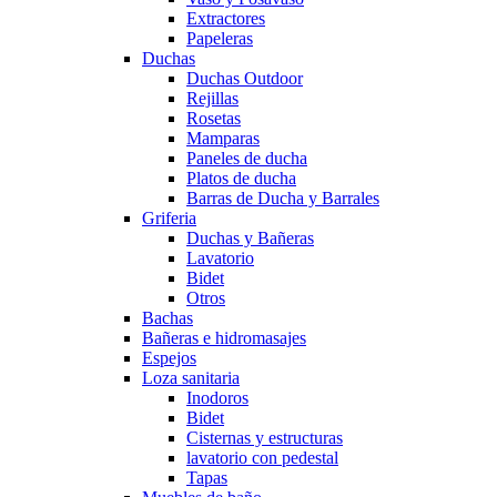
Extractores
Papeleras
Duchas
Duchas Outdoor
Rejillas
Rosetas
Mamparas
Paneles de ducha
Platos de ducha
Barras de Ducha y Barrales
Griferia
Duchas y Bañeras
Lavatorio
Bidet
Otros
Bachas
Bañeras e hidromasajes
Espejos
Loza sanitaria
Inodoros
Bidet
Cisternas y estructuras
lavatorio con pedestal
Tapas