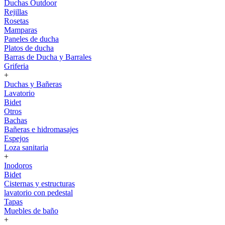
Duchas Outdoor
Rejillas
Rosetas
Mamparas
Paneles de ducha
Platos de ducha
Barras de Ducha y Barrales
Griferia
+
Duchas y Bañeras
Lavatorio
Bidet
Otros
Bachas
Bañeras e hidromasajes
Espejos
Loza sanitaria
+
Inodoros
Bidet
Cisternas y estructuras
lavatorio con pedestal
Tapas
Muebles de baño
+