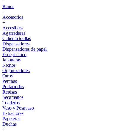
+
Baños
+
Accesorios
+
Accesibles
Agarraderas
Calienta toallas
Dispensadores
Dispensadores de papel
Espejo chico
Jaboneras
Nichos
Organizadores
Otros
Perchas
Portarrollos
Repisas
Secamanos
Toalleros
Vaso y Posavaso
Extractores
Papeleras
Duchas
+