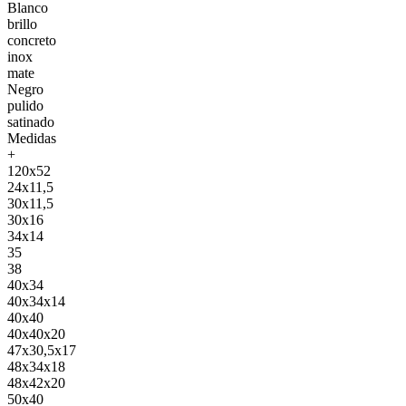
Blanco
brillo
concreto
inox
mate
Negro
pulido
satinado
Medidas
+
120x52
24x11,5
30x11,5
30x16
34x14
35
38
40x34
40x34x14
40x40
40x40x20
47x30,5x17
48x34x18
48x42x20
50x40