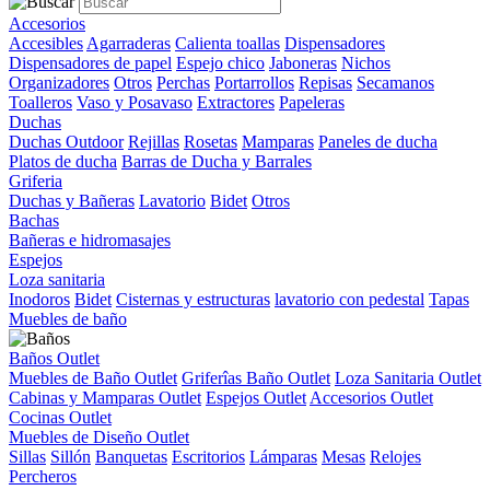
Accesorios
Accesibles
Agarraderas
Calienta toallas
Dispensadores
Dispensadores de papel
Espejo chico
Jaboneras
Nichos
Organizadores
Otros
Perchas
Portarrollos
Repisas
Secamanos
Toalleros
Vaso y Posavaso
Extractores
Papeleras
Duchas
Duchas Outdoor
Rejillas
Rosetas
Mamparas
Paneles de ducha
Platos de ducha
Barras de Ducha y Barrales
Griferia
Duchas y Bañeras
Lavatorio
Bidet
Otros
Bachas
Bañeras e hidromasajes
Espejos
Loza sanitaria
Inodoros
Bidet
Cisternas y estructuras
lavatorio con pedestal
Tapas
Muebles de baño
Baños Outlet
Muebles de Baño Outlet
Griferîas Baño Outlet
Loza Sanitaria Outlet
Cabinas y Mamparas Outlet
Espejos Outlet
Accesorios Outlet
Cocinas Outlet
Muebles de Diseño Outlet
Sillas
Sillón
Banquetas
Escritorios
Lámparas
Mesas
Relojes
Percheros