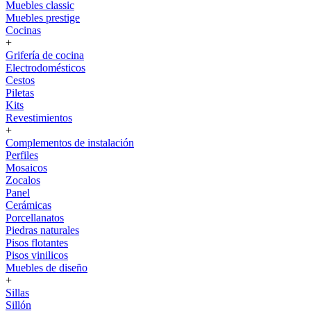
Muebles classic
Muebles prestige
Cocinas
+
Grifería de cocina
Electrodomésticos
Cestos
Piletas
Kits
Revestimientos
+
Complementos de instalación
Perfiles
Mosaicos
Zocalos
Panel
Cerámicas
Porcellanatos
Piedras naturales
Pisos flotantes
Pisos vinilicos
Muebles de diseño
+
Sillas
Sillón