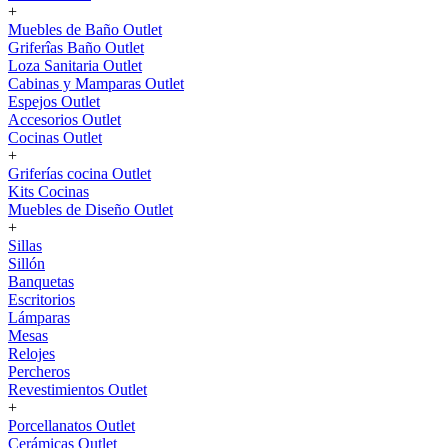
+
Muebles de Baño Outlet
Griferîas Baño Outlet
Loza Sanitaria Outlet
Cabinas y Mamparas Outlet
Espejos Outlet
Accesorios Outlet
Cocinas Outlet
+
Griferías cocina Outlet
Kits Cocinas
Muebles de Diseño Outlet
+
Sillas
Sillón
Banquetas
Escritorios
Lámparas
Mesas
Relojes
Percheros
Revestimientos Outlet
+
Porcellanatos Outlet
Cerámicas Outlet