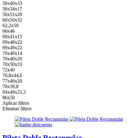
50x40x33
56x34x17
56x51x20
60x50x32
62,2x50
66x46
69x41x15
69x48x22
69x49x22
70x40x14
70x40x20
70x50x33
72x40
76,8x44,6
77x46x20
78x39,8
84x48x21,5
86x50
Aplicar filtros
Eliminar filtros
Pileta Doble Rectangular