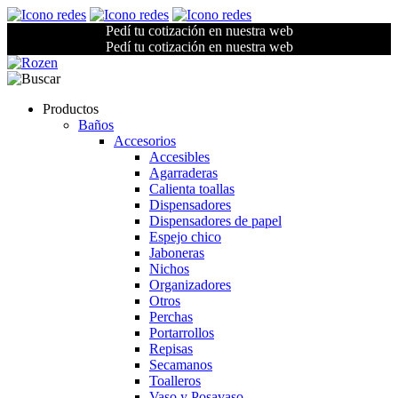
Pedí tu cotización en nuestra web
Pedí tu cotización en nuestra web
Productos
Baños
Accesorios
Accesibles
Agarraderas
Calienta toallas
Dispensadores
Dispensadores de papel
Espejo chico
Jaboneras
Nichos
Organizadores
Otros
Perchas
Portarrollos
Repisas
Secamanos
Toalleros
Vaso y Posavaso