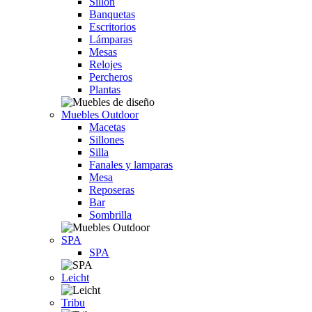
Sillón
Banquetas
Escritorios
Lámparas
Mesas
Relojes
Percheros
Plantas
Muebles Outdoor
Macetas
Sillones
Silla
Fanales y lamparas
Mesa
Reposeras
Bar
Sombrilla
SPA
SPA
Leicht
Tribu