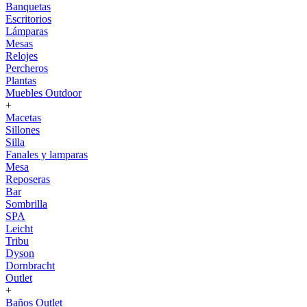
Banquetas
Escritorios
Lámparas
Mesas
Relojes
Percheros
Plantas
Muebles Outdoor
+
Macetas
Sillones
Silla
Fanales y lamparas
Mesa
Reposeras
Bar
Sombrilla
SPA
Leicht
Tribu
Dyson
Dornbracht
Outlet
+
Baños Outlet