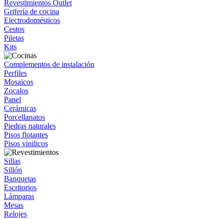
Revestimientos Outlet
Grifería de cocina
Electrodomésticos
Cestos
Piletas
Kits
Complementos de instalación
Perfiles
Mosaicos
Zocalos
Panel
Cerámicas
Porcellanatos
Piedras naturales
Pisos flotantes
Pisos vinilicos
Sillas
Sillón
Banquetas
Escritorios
Lámparas
Mesas
Relojes