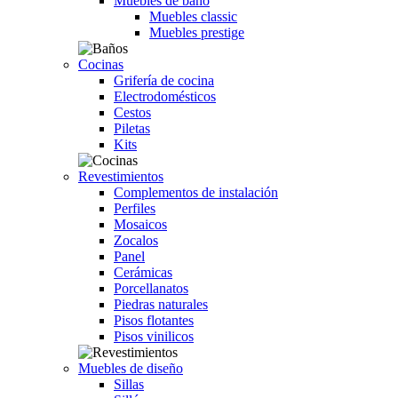
Muebles de baño
Muebles classic
Muebles prestige
Cocinas
Grifería de cocina
Electrodomésticos
Cestos
Piletas
Kits
Revestimientos
Complementos de instalación
Perfiles
Mosaicos
Zocalos
Panel
Cerámicas
Porcellanatos
Piedras naturales
Pisos flotantes
Pisos vinilicos
Muebles de diseño
Sillas