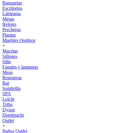
Banquetas
Escritorios
Lámparas
Mesas
Relojes
Percheros
Plantas
Muebles Outdoor
+
Macetas
Sillones
Silla
Fanales y lamparas
Mesa
Reposeras
Bar
Sombrilla
SPA
Leicht
Tribu
Dyson
Dornbracht
Outlet
+
Baños Outlet