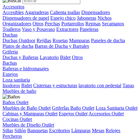
Accesorios
Accesibles
Agarraderas
Calienta toallas
Dispensadores
Dispensadores de papel
Espejo chico
Jaboneras
Nichos
Organizadores
Otros
Perchas
Portarrollos
Repisas
Secamanos
Toalleros
Vaso y Posavaso
Extractores
Papeleras
Duchas
Duchas Outdoor
Rejillas
Rosetas
Mamparas
Paneles de ducha
Platos de ducha
Barras de Ducha y Barrales
Griferia
Duchas y Bañeras
Lavatorio
Bidet
Otros
Bachas
Bañeras e hidromasajes
Espejos
Loza sanitaria
Inodoros
Bidet
Cisternas y estructuras
lavatorio con pedestal
Tapas
Muebles de baño
Baños Outlet
Muebles de Baño Outlet
Griferîas Baño Outlet
Loza Sanitaria Outlet
Cabinas y Mamparas Outlet
Espejos Outlet
Accesorios Outlet
Cocinas Outlet
Muebles de Diseño Outlet
Sillas
Sillón
Banquetas
Escritorios
Lámparas
Mesas
Relojes
Percheros