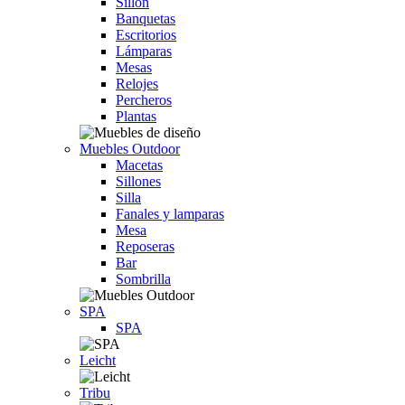
Sillón
Banquetas
Escritorios
Lámparas
Mesas
Relojes
Percheros
Plantas
Muebles Outdoor
Macetas
Sillones
Silla
Fanales y lamparas
Mesa
Reposeras
Bar
Sombrilla
SPA
SPA
Leicht
Tribu