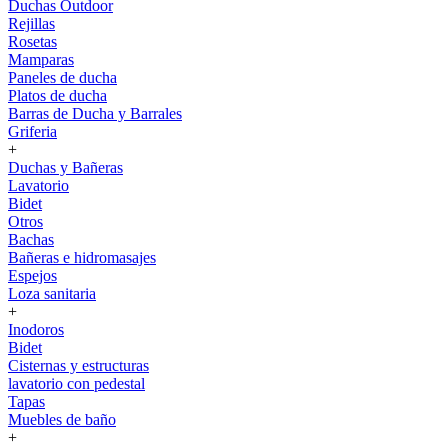
Duchas Outdoor
Rejillas
Rosetas
Mamparas
Paneles de ducha
Platos de ducha
Barras de Ducha y Barrales
Griferia
+
Duchas y Bañeras
Lavatorio
Bidet
Otros
Bachas
Bañeras e hidromasajes
Espejos
Loza sanitaria
+
Inodoros
Bidet
Cisternas y estructuras
lavatorio con pedestal
Tapas
Muebles de baño
+