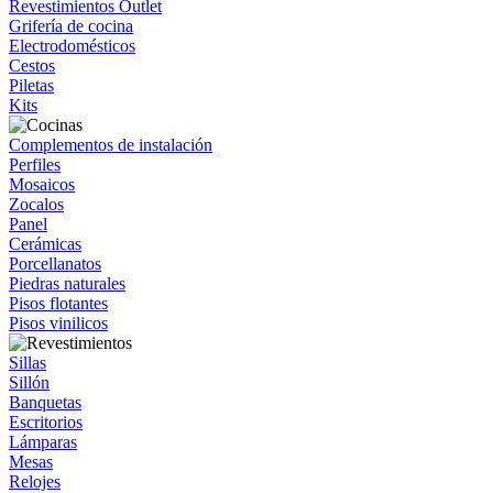
Revestimientos Outlet
Grifería de cocina
Electrodomésticos
Cestos
Piletas
Kits
Complementos de instalación
Perfiles
Mosaicos
Zocalos
Panel
Cerámicas
Porcellanatos
Piedras naturales
Pisos flotantes
Pisos vinilicos
Sillas
Sillón
Banquetas
Escritorios
Lámparas
Mesas
Relojes