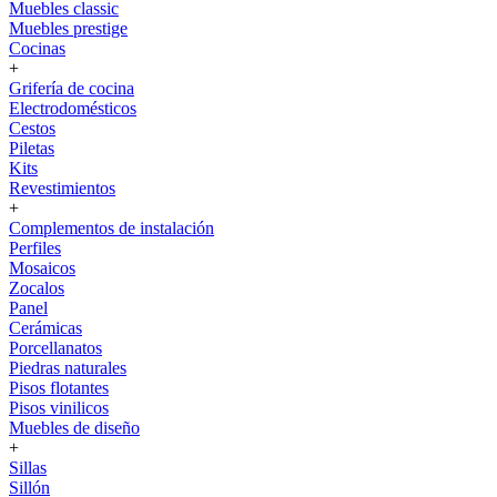
Muebles classic
Muebles prestige
Cocinas
+
Grifería de cocina
Electrodomésticos
Cestos
Piletas
Kits
Revestimientos
+
Complementos de instalación
Perfiles
Mosaicos
Zocalos
Panel
Cerámicas
Porcellanatos
Piedras naturales
Pisos flotantes
Pisos vinilicos
Muebles de diseño
+
Sillas
Sillón