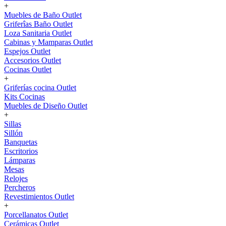
+
Muebles de Baño Outlet
Griferîas Baño Outlet
Loza Sanitaria Outlet
Cabinas y Mamparas Outlet
Espejos Outlet
Accesorios Outlet
Cocinas Outlet
+
Griferías cocina Outlet
Kits Cocinas
Muebles de Diseño Outlet
+
Sillas
Sillón
Banquetas
Escritorios
Lámparas
Mesas
Relojes
Percheros
Revestimientos Outlet
+
Porcellanatos Outlet
Cerámicas Outlet