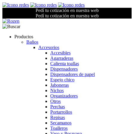
Pedí tu cotización en nuestra web
Pedí tu cotización en nuestra web
Productos
Baños
Accesorios
Accesibles
Agarraderas
Calienta toallas
Dispensadores
Dispensadores de papel
Espejo chico
Jaboneras
Nichos
Organizadores
Otros
Perchas
Portarrollos
Repisas
Secamanos
Toalleros
Vaso y Posavaso