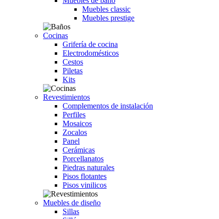
Muebles de baño
Muebles classic
Muebles prestige
Cocinas
Grifería de cocina
Electrodomésticos
Cestos
Piletas
Kits
Revestimientos
Complementos de instalación
Perfiles
Mosaicos
Zocalos
Panel
Cerámicas
Porcellanatos
Piedras naturales
Pisos flotantes
Pisos vinilicos
Muebles de diseño
Sillas