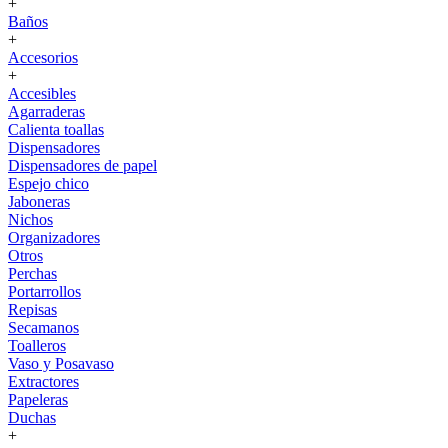
+
Baños
+
Accesorios
+
Accesibles
Agarraderas
Calienta toallas
Dispensadores
Dispensadores de papel
Espejo chico
Jaboneras
Nichos
Organizadores
Otros
Perchas
Portarrollos
Repisas
Secamanos
Toalleros
Vaso y Posavaso
Extractores
Papeleras
Duchas
+