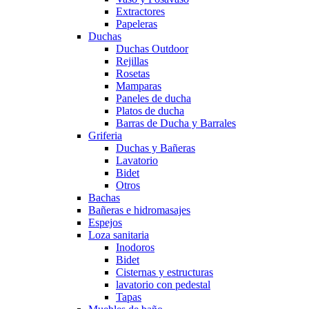
Extractores
Papeleras
Duchas
Duchas Outdoor
Rejillas
Rosetas
Mamparas
Paneles de ducha
Platos de ducha
Barras de Ducha y Barrales
Griferia
Duchas y Bañeras
Lavatorio
Bidet
Otros
Bachas
Bañeras e hidromasajes
Espejos
Loza sanitaria
Inodoros
Bidet
Cisternas y estructuras
lavatorio con pedestal
Tapas