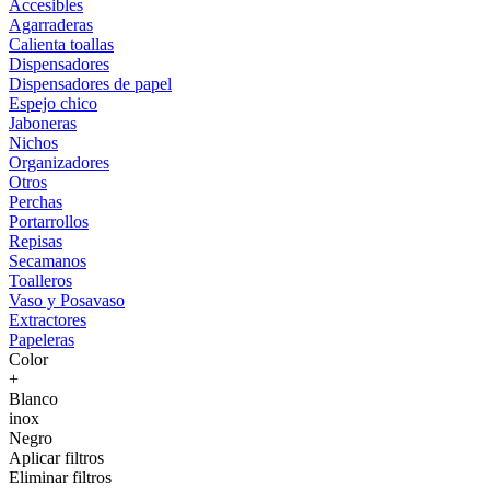
Accesibles
Agarraderas
Calienta toallas
Dispensadores
Dispensadores de papel
Espejo chico
Jaboneras
Nichos
Organizadores
Otros
Perchas
Portarrollos
Repisas
Secamanos
Toalleros
Vaso y Posavaso
Extractores
Papeleras
Color
+
Blanco
inox
Negro
Aplicar filtros
Eliminar filtros