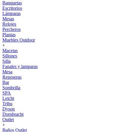
Banquetas
Escritorios
Lámparas
Mesas
Relojes
Percheros
Plantas
Muebles Outdoor
+
Macetas
Sillones
Silla
Fanales y lamparas
Mesa
Reposeras
Bar
Sombrilla
SPA
Leicht
Tribu
Dyson
Dornbracht
Outlet
+
Baños Outlet