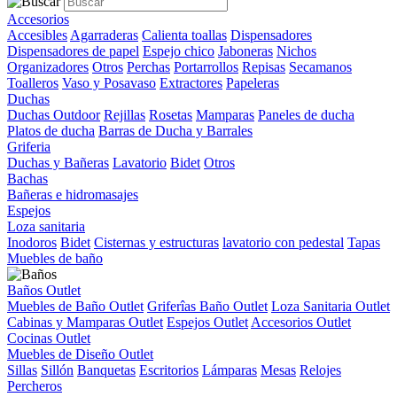
Accesorios
Accesibles
Agarraderas
Calienta toallas
Dispensadores
Dispensadores de papel
Espejo chico
Jaboneras
Nichos
Organizadores
Otros
Perchas
Portarrollos
Repisas
Secamanos
Toalleros
Vaso y Posavaso
Extractores
Papeleras
Duchas
Duchas Outdoor
Rejillas
Rosetas
Mamparas
Paneles de ducha
Platos de ducha
Barras de Ducha y Barrales
Griferia
Duchas y Bañeras
Lavatorio
Bidet
Otros
Bachas
Bañeras e hidromasajes
Espejos
Loza sanitaria
Inodoros
Bidet
Cisternas y estructuras
lavatorio con pedestal
Tapas
Muebles de baño
Baños Outlet
Muebles de Baño Outlet
Griferîas Baño Outlet
Loza Sanitaria Outlet
Cabinas y Mamparas Outlet
Espejos Outlet
Accesorios Outlet
Cocinas Outlet
Muebles de Diseño Outlet
Sillas
Sillón
Banquetas
Escritorios
Lámparas
Mesas
Relojes
Percheros