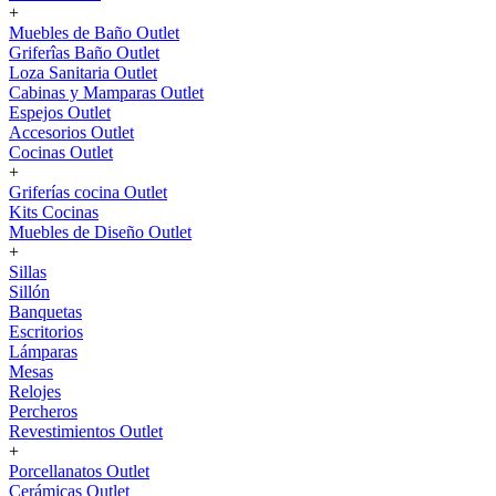
+
Muebles de Baño Outlet
Griferîas Baño Outlet
Loza Sanitaria Outlet
Cabinas y Mamparas Outlet
Espejos Outlet
Accesorios Outlet
Cocinas Outlet
+
Griferías cocina Outlet
Kits Cocinas
Muebles de Diseño Outlet
+
Sillas
Sillón
Banquetas
Escritorios
Lámparas
Mesas
Relojes
Percheros
Revestimientos Outlet
+
Porcellanatos Outlet
Cerámicas Outlet