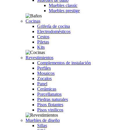
Muebles de baño
Muebles classic
Muebles prestige
Cocinas
Grifería de cocina
Electrodomésticos
Cestos
Piletas
Kits
Revestimientos
Complementos de instalación
Perfiles
Mosaicos
Zocalos
Panel
Cerámicas
Porcellanatos
Piedras naturales
Pisos flotantes
Pisos vinilicos
Muebles de diseño
Sillas