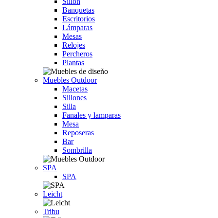
Sillón
Banquetas
Escritorios
Lámparas
Mesas
Relojes
Percheros
Plantas
Muebles Outdoor
Macetas
Sillones
Silla
Fanales y lamparas
Mesa
Reposeras
Bar
Sombrilla
SPA
SPA
Leicht
Tribu