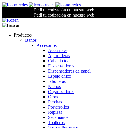
Pedí tu cotización en nuestra web
Pedí tu cotización en nuestra web
Productos
Baños
Accesorios
Accesibles
Agarraderas
Calienta toallas
Dispensadores
Dispensadores de papel
Espejo chico
Jaboneras
Nichos
Organizadores
Otros
Perchas
Portarrollos
Repisas
Secamanos
Toalleros
Vaso y Posavaso