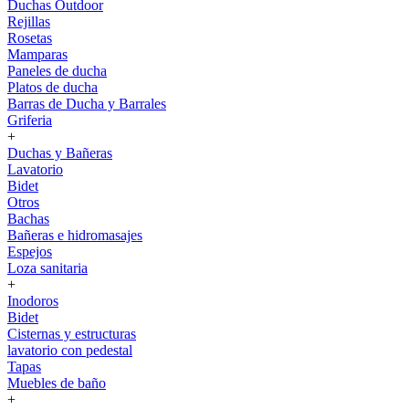
Duchas Outdoor
Rejillas
Rosetas
Mamparas
Paneles de ducha
Platos de ducha
Barras de Ducha y Barrales
Griferia
+
Duchas y Bañeras
Lavatorio
Bidet
Otros
Bachas
Bañeras e hidromasajes
Espejos
Loza sanitaria
+
Inodoros
Bidet
Cisternas y estructuras
lavatorio con pedestal
Tapas
Muebles de baño
+