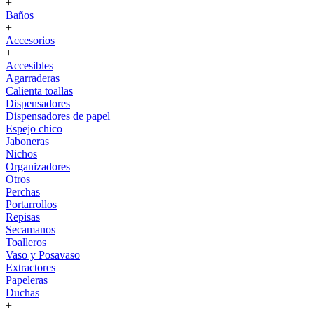
+
Baños
+
Accesorios
+
Accesibles
Agarraderas
Calienta toallas
Dispensadores
Dispensadores de papel
Espejo chico
Jaboneras
Nichos
Organizadores
Otros
Perchas
Portarrollos
Repisas
Secamanos
Toalleros
Vaso y Posavaso
Extractores
Papeleras
Duchas
+