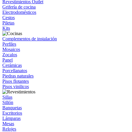
Revestimientos Outlet
Grifería de cocina
Electrodomésticos
Cestos
Piletas
Kits
Complementos de instalación
Perfiles
Mosaicos
Zocalos
Panel
Cerámicas
Porcellanatos
Piedras naturales
Pisos flotantes
Pisos vinilicos
Sillas
Sillón
Banquetas
Escritorios
Lámparas
Mesas
Relojes