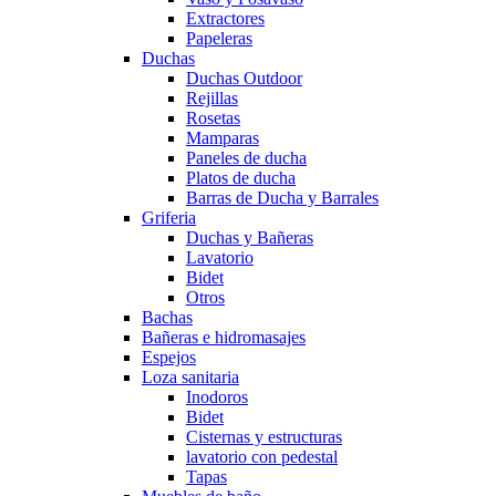
Extractores
Papeleras
Duchas
Duchas Outdoor
Rejillas
Rosetas
Mamparas
Paneles de ducha
Platos de ducha
Barras de Ducha y Barrales
Griferia
Duchas y Bañeras
Lavatorio
Bidet
Otros
Bachas
Bañeras e hidromasajes
Espejos
Loza sanitaria
Inodoros
Bidet
Cisternas y estructuras
lavatorio con pedestal
Tapas