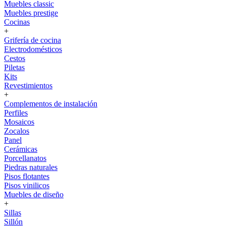
Muebles classic
Muebles prestige
Cocinas
+
Grifería de cocina
Electrodomésticos
Cestos
Piletas
Kits
Revestimientos
+
Complementos de instalación
Perfiles
Mosaicos
Zocalos
Panel
Cerámicas
Porcellanatos
Piedras naturales
Pisos flotantes
Pisos vinilicos
Muebles de diseño
+
Sillas
Sillón