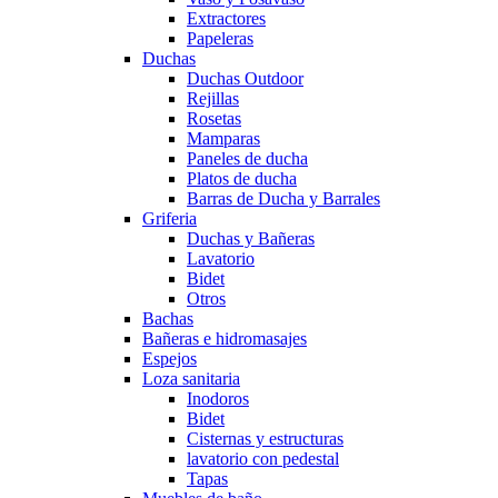
Extractores
Papeleras
Duchas
Duchas Outdoor
Rejillas
Rosetas
Mamparas
Paneles de ducha
Platos de ducha
Barras de Ducha y Barrales
Griferia
Duchas y Bañeras
Lavatorio
Bidet
Otros
Bachas
Bañeras e hidromasajes
Espejos
Loza sanitaria
Inodoros
Bidet
Cisternas y estructuras
lavatorio con pedestal
Tapas