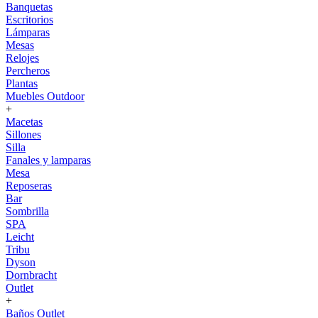
Banquetas
Escritorios
Lámparas
Mesas
Relojes
Percheros
Plantas
Muebles Outdoor
+
Macetas
Sillones
Silla
Fanales y lamparas
Mesa
Reposeras
Bar
Sombrilla
SPA
Leicht
Tribu
Dyson
Dornbracht
Outlet
+
Baños Outlet