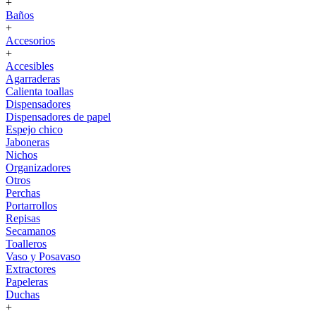
+
Baños
+
Accesorios
+
Accesibles
Agarraderas
Calienta toallas
Dispensadores
Dispensadores de papel
Espejo chico
Jaboneras
Nichos
Organizadores
Otros
Perchas
Portarrollos
Repisas
Secamanos
Toalleros
Vaso y Posavaso
Extractores
Papeleras
Duchas
+