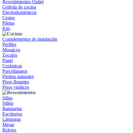
Revestimientos Outlet
Grifería de cocina
Electrodomésticos
Cestos
Piletas
Kits
Complementos de instalación
Perfiles
Mosaicos
Zocalos
Panel
Cerámicas
Porcellanatos
Piedras naturales
Pisos flotantes
Pisos vinilicos
Sillas
Sillón
Banquetas
Escritorios
Lámparas
Mesas
Relojes