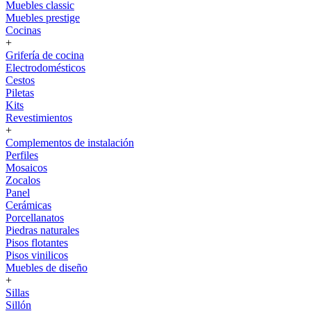
Muebles classic
Muebles prestige
Cocinas
+
Grifería de cocina
Electrodomésticos
Cestos
Piletas
Kits
Revestimientos
+
Complementos de instalación
Perfiles
Mosaicos
Zocalos
Panel
Cerámicas
Porcellanatos
Piedras naturales
Pisos flotantes
Pisos vinilicos
Muebles de diseño
+
Sillas
Sillón