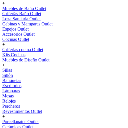
+
Muebles de Baño Outlet
Griferîas Baño Outlet
Loza Sanitaria Outlet
Cabinas y Mamparas Outlet
Espejos Outlet
Accesorios Outlet
Cocinas Outlet
+
Griferías cocina Outlet
Kits Cocinas
Muebles de Diseño Outlet
+
Sillas
Sillón
Banquetas
Escritorios
Lámparas
Mesas
Relojes
Percheros
Revestimientos Outlet
+
Porcellanatos Outlet
Cerámicas Outlet