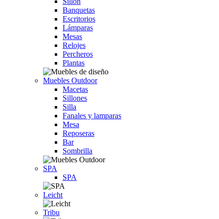
Sillón
Banquetas
Escritorios
Lámparas
Mesas
Relojes
Percheros
Plantas
Muebles Outdoor
Macetas
Sillones
Silla
Fanales y lamparas
Mesa
Reposeras
Bar
Sombrilla
SPA
SPA
Leicht
Tribu