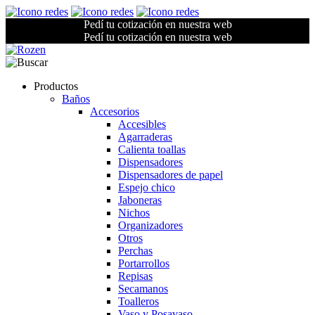
Pedí tu cotización en nuestra web
Pedí tu cotización en nuestra web
Productos
Baños
Accesorios
Accesibles
Agarraderas
Calienta toallas
Dispensadores
Dispensadores de papel
Espejo chico
Jaboneras
Nichos
Organizadores
Otros
Perchas
Portarrollos
Repisas
Secamanos
Toalleros
Vaso y Posavaso