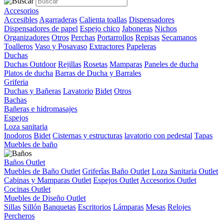
Accesorios
Accesibles
Agarraderas
Calienta toallas
Dispensadores
Dispensadores de papel
Espejo chico
Jaboneras
Nichos
Organizadores
Otros
Perchas
Portarrollos
Repisas
Secamanos
Toalleros
Vaso y Posavaso
Extractores
Papeleras
Duchas
Duchas Outdoor
Rejillas
Rosetas
Mamparas
Paneles de ducha
Platos de ducha
Barras de Ducha y Barrales
Griferia
Duchas y Bañeras
Lavatorio
Bidet
Otros
Bachas
Bañeras e hidromasajes
Espejos
Loza sanitaria
Inodoros
Bidet
Cisternas y estructuras
lavatorio con pedestal
Tapas
Muebles de baño
Baños Outlet
Muebles de Baño Outlet
Griferîas Baño Outlet
Loza Sanitaria Outlet
Cabinas y Mamparas Outlet
Espejos Outlet
Accesorios Outlet
Cocinas Outlet
Muebles de Diseño Outlet
Sillas
Sillón
Banquetas
Escritorios
Lámparas
Mesas
Relojes
Percheros