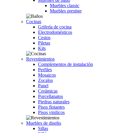
Muebles de baño
Muebles classic
Muebles prestige
Cocinas
Grifería de cocina
Electrodomésticos
Cestos
Piletas
Kits
Revestimientos
Complementos de instalación
Perfiles
Mosaicos
Zocalos
Panel
Cerámicas
Porcellanatos
Piedras naturales
Pisos flotantes
Pisos vinilicos
Muebles de diseño
Sillas