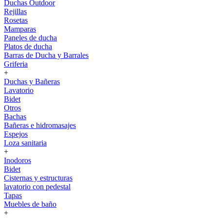
Duchas Outdoor
Rejillas
Rosetas
Mamparas
Paneles de ducha
Platos de ducha
Barras de Ducha y Barrales
Griferia
+
Duchas y Bañeras
Lavatorio
Bidet
Otros
Bachas
Bañeras e hidromasajes
Espejos
Loza sanitaria
+
Inodoros
Bidet
Cisternas y estructuras
lavatorio con pedestal
Tapas
Muebles de baño
+