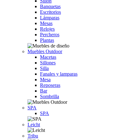
Sillón
Banquetas
Escritorios
Lámparas
Mesas
Relojes
Percheros
Plantas
Muebles Outdoor
Macetas
Sillones
Silla
Fanales y lamparas
Mesa
Reposeras
Bar
Sombrilla
SPA
SPA
Leicht
Tribu