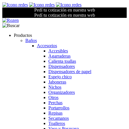
Pedí tu cotización en nuestra web
Pedí tu cotización en nuestra web
Productos
Baños
Accesorios
Accesibles
Agarraderas
Calienta toallas
Dispensadores
Dispensadores de papel
Espejo chico
Jaboneras
Nichos
Organizadores
Otros
Perchas
Portarrollos
Repisas
Secamanos
Toalleros
Vaso y Posavaso