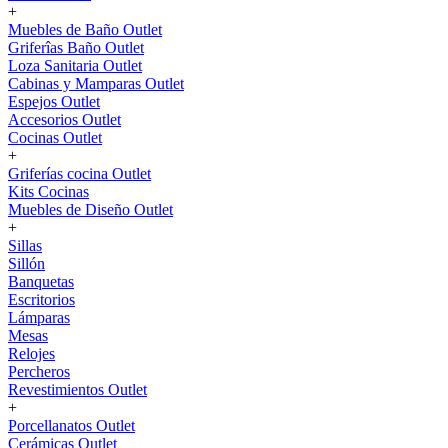
+
Muebles de Baño Outlet
Griferîas Baño Outlet
Loza Sanitaria Outlet
Cabinas y Mamparas Outlet
Espejos Outlet
Accesorios Outlet
Cocinas Outlet
+
Griferías cocina Outlet
Kits Cocinas
Muebles de Diseño Outlet
+
Sillas
Sillón
Banquetas
Escritorios
Lámparas
Mesas
Relojes
Percheros
Revestimientos Outlet
+
Porcellanatos Outlet
Cerámicas Outlet