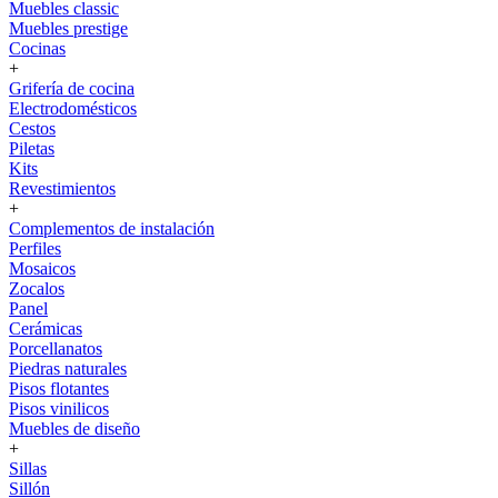
Muebles classic
Muebles prestige
Cocinas
+
Grifería de cocina
Electrodomésticos
Cestos
Piletas
Kits
Revestimientos
+
Complementos de instalación
Perfiles
Mosaicos
Zocalos
Panel
Cerámicas
Porcellanatos
Piedras naturales
Pisos flotantes
Pisos vinilicos
Muebles de diseño
+
Sillas
Sillón