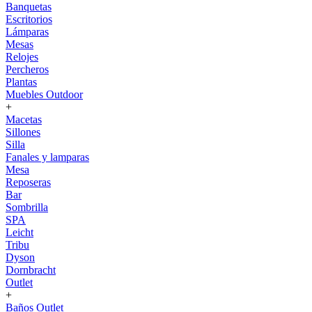
Banquetas
Escritorios
Lámparas
Mesas
Relojes
Percheros
Plantas
Muebles Outdoor
+
Macetas
Sillones
Silla
Fanales y lamparas
Mesa
Reposeras
Bar
Sombrilla
SPA
Leicht
Tribu
Dyson
Dornbracht
Outlet
+
Baños Outlet