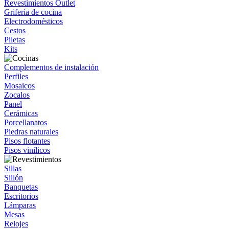
Revestimientos Outlet
Grifería de cocina
Electrodomésticos
Cestos
Piletas
Kits
Complementos de instalación
Perfiles
Mosaicos
Zocalos
Panel
Cerámicas
Porcellanatos
Piedras naturales
Pisos flotantes
Pisos vinilicos
Sillas
Sillón
Banquetas
Escritorios
Lámparas
Mesas
Relojes