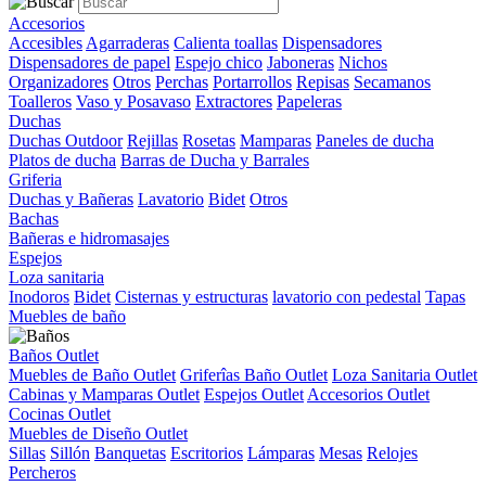
Accesorios
Accesibles
Agarraderas
Calienta toallas
Dispensadores
Dispensadores de papel
Espejo chico
Jaboneras
Nichos
Organizadores
Otros
Perchas
Portarrollos
Repisas
Secamanos
Toalleros
Vaso y Posavaso
Extractores
Papeleras
Duchas
Duchas Outdoor
Rejillas
Rosetas
Mamparas
Paneles de ducha
Platos de ducha
Barras de Ducha y Barrales
Griferia
Duchas y Bañeras
Lavatorio
Bidet
Otros
Bachas
Bañeras e hidromasajes
Espejos
Loza sanitaria
Inodoros
Bidet
Cisternas y estructuras
lavatorio con pedestal
Tapas
Muebles de baño
Baños Outlet
Muebles de Baño Outlet
Griferîas Baño Outlet
Loza Sanitaria Outlet
Cabinas y Mamparas Outlet
Espejos Outlet
Accesorios Outlet
Cocinas Outlet
Muebles de Diseño Outlet
Sillas
Sillón
Banquetas
Escritorios
Lámparas
Mesas
Relojes
Percheros