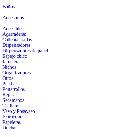
+
Baños
+
Accesorios
+
Accesibles
Agarraderas
Calienta toallas
Dispensadores
Dispensadores de papel
Espejo chico
Jaboneras
Nichos
Organizadores
Otros
Perchas
Portarrollos
Repisas
Secamanos
Toalleros
Vaso y Posavaso
Extractores
Papeleras
Duchas
+