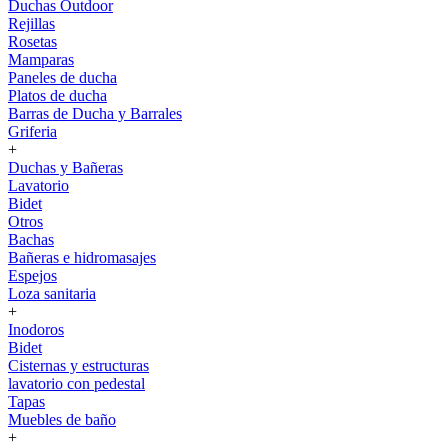
Duchas Outdoor
Rejillas
Rosetas
Mamparas
Paneles de ducha
Platos de ducha
Barras de Ducha y Barrales
Griferia
+
Duchas y Bañeras
Lavatorio
Bidet
Otros
Bachas
Bañeras e hidromasajes
Espejos
Loza sanitaria
+
Inodoros
Bidet
Cisternas y estructuras
lavatorio con pedestal
Tapas
Muebles de baño
+