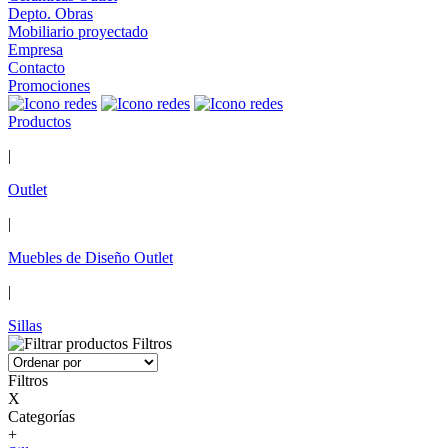
Depto. Obras
Mobiliario proyectado
Empresa
Contacto
Promociones
Productos
|
Outlet
|
Muebles de Diseño Outlet
|
Sillas
Filtros
Filtros
X
Categorías
+