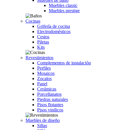
Muebles de baño
Muebles classic
Muebles prestige
Cocinas
Grifería de cocina
Electrodomésticos
Cestos
Piletas
Kits
Revestimientos
Complementos de instalación
Perfiles
Mosaicos
Zocalos
Panel
Cerámicas
Porcellanatos
Piedras naturales
Pisos flotantes
Pisos vinilicos
Muebles de diseño
Sillas