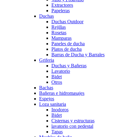
Extractores
Papeleras
Duchas
Duchas Outdoor
Rejillas
Rosetas
Mamparas
Paneles de ducha
Platos de ducha
Barras de Ducha y Barrales
Griferia
Duchas y Bañeras
Lavatorio
Bidet
Otros
Bachas
Bañeras e hidromasajes
Espejos
Loza sanitaria
Inodoros
Bidet
Cisternas y estructuras
lavatorio con pedestal
Tapas