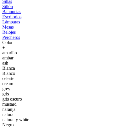
Sillas
Sillón
Banquetas
Escritorios
Lámparas
Mesas
Relojes
Percheros
Color
+
amarillo
ambar
ash
Blanca
Blanco
celeste
cream
grey
gris
gris oscuro
mustard
naranja
natural
natural y white
Negro