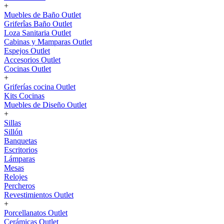
+
Muebles de Baño Outlet
Griferîas Baño Outlet
Loza Sanitaria Outlet
Cabinas y Mamparas Outlet
Espejos Outlet
Accesorios Outlet
Cocinas Outlet
+
Griferías cocina Outlet
Kits Cocinas
Muebles de Diseño Outlet
+
Sillas
Sillón
Banquetas
Escritorios
Lámparas
Mesas
Relojes
Percheros
Revestimientos Outlet
+
Porcellanatos Outlet
Cerámicas Outlet