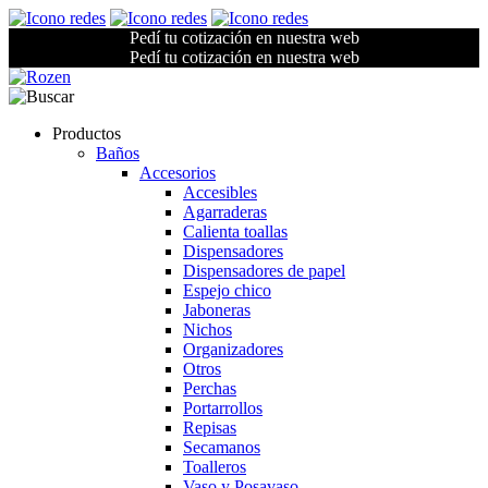
Pedí tu cotización en nuestra web
Pedí tu cotización en nuestra web
Productos
Baños
Accesorios
Accesibles
Agarraderas
Calienta toallas
Dispensadores
Dispensadores de papel
Espejo chico
Jaboneras
Nichos
Organizadores
Otros
Perchas
Portarrollos
Repisas
Secamanos
Toalleros
Vaso y Posavaso