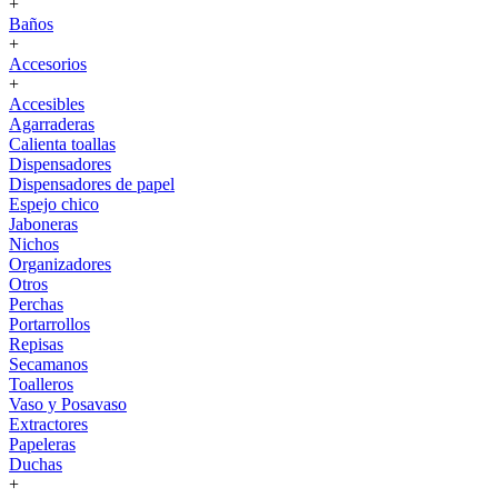
+
Baños
+
Accesorios
+
Accesibles
Agarraderas
Calienta toallas
Dispensadores
Dispensadores de papel
Espejo chico
Jaboneras
Nichos
Organizadores
Otros
Perchas
Portarrollos
Repisas
Secamanos
Toalleros
Vaso y Posavaso
Extractores
Papeleras
Duchas
+