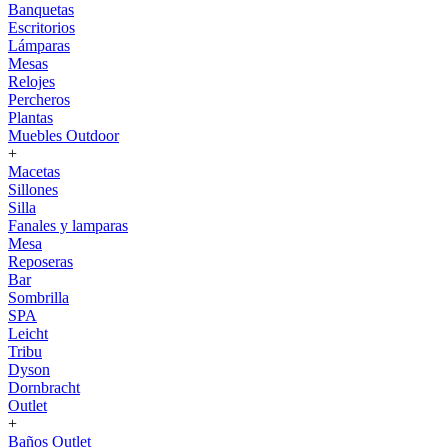
Banquetas
Escritorios
Lámparas
Mesas
Relojes
Percheros
Plantas
Muebles Outdoor
+
Macetas
Sillones
Silla
Fanales y lamparas
Mesa
Reposeras
Bar
Sombrilla
SPA
Leicht
Tribu
Dyson
Dornbracht
Outlet
+
Baños Outlet