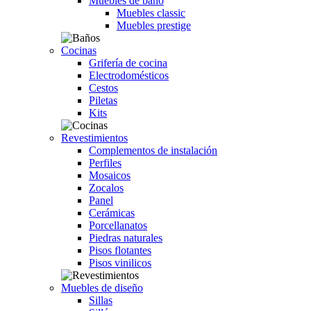
Muebles de baño
Muebles classic
Muebles prestige
Cocinas
Grifería de cocina
Electrodomésticos
Cestos
Piletas
Kits
Revestimientos
Complementos de instalación
Perfiles
Mosaicos
Zocalos
Panel
Cerámicas
Porcellanatos
Piedras naturales
Pisos flotantes
Pisos vinilicos
Muebles de diseño
Sillas