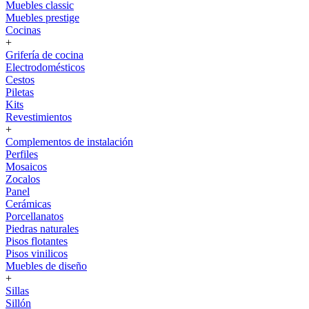
Muebles classic
Muebles prestige
Cocinas
+
Grifería de cocina
Electrodomésticos
Cestos
Piletas
Kits
Revestimientos
+
Complementos de instalación
Perfiles
Mosaicos
Zocalos
Panel
Cerámicas
Porcellanatos
Piedras naturales
Pisos flotantes
Pisos vinilicos
Muebles de diseño
+
Sillas
Sillón