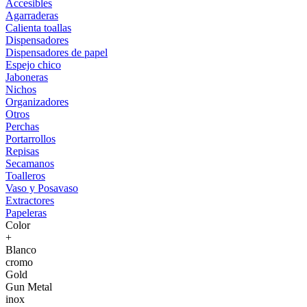
Accesibles
Agarraderas
Calienta toallas
Dispensadores
Dispensadores de papel
Espejo chico
Jaboneras
Nichos
Organizadores
Otros
Perchas
Portarrollos
Repisas
Secamanos
Toalleros
Vaso y Posavaso
Extractores
Papeleras
Color
+
Blanco
cromo
Gold
Gun Metal
inox