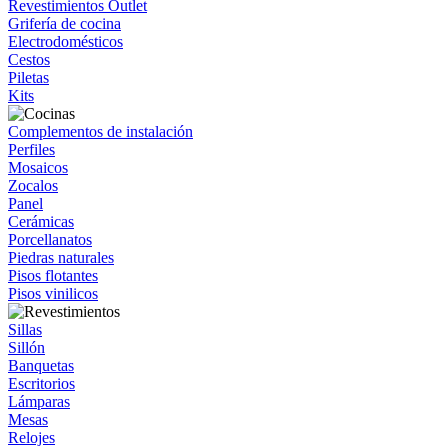
Revestimientos Outlet
Grifería de cocina
Electrodomésticos
Cestos
Piletas
Kits
Complementos de instalación
Perfiles
Mosaicos
Zocalos
Panel
Cerámicas
Porcellanatos
Piedras naturales
Pisos flotantes
Pisos vinilicos
Sillas
Sillón
Banquetas
Escritorios
Lámparas
Mesas
Relojes