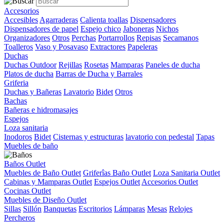
Accesorios
Accesibles
Agarraderas
Calienta toallas
Dispensadores
Dispensadores de papel
Espejo chico
Jaboneras
Nichos
Organizadores
Otros
Perchas
Portarrollos
Repisas
Secamanos
Toalleros
Vaso y Posavaso
Extractores
Papeleras
Duchas
Duchas Outdoor
Rejillas
Rosetas
Mamparas
Paneles de ducha
Platos de ducha
Barras de Ducha y Barrales
Griferia
Duchas y Bañeras
Lavatorio
Bidet
Otros
Bachas
Bañeras e hidromasajes
Espejos
Loza sanitaria
Inodoros
Bidet
Cisternas y estructuras
lavatorio con pedestal
Tapas
Muebles de baño
Baños Outlet
Muebles de Baño Outlet
Griferîas Baño Outlet
Loza Sanitaria Outlet
Cabinas y Mamparas Outlet
Espejos Outlet
Accesorios Outlet
Cocinas Outlet
Muebles de Diseño Outlet
Sillas
Sillón
Banquetas
Escritorios
Lámparas
Mesas
Relojes
Percheros