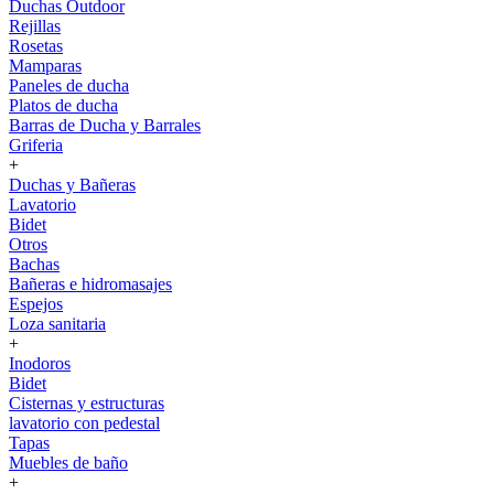
Duchas Outdoor
Rejillas
Rosetas
Mamparas
Paneles de ducha
Platos de ducha
Barras de Ducha y Barrales
Griferia
+
Duchas y Bañeras
Lavatorio
Bidet
Otros
Bachas
Bañeras e hidromasajes
Espejos
Loza sanitaria
+
Inodoros
Bidet
Cisternas y estructuras
lavatorio con pedestal
Tapas
Muebles de baño
+