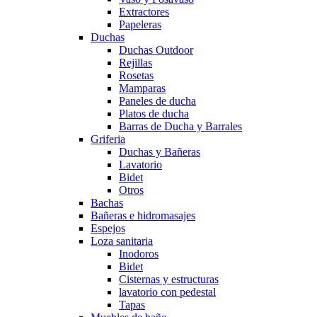
Extractores
Papeleras
Duchas
Duchas Outdoor
Rejillas
Rosetas
Mamparas
Paneles de ducha
Platos de ducha
Barras de Ducha y Barrales
Griferia
Duchas y Bañeras
Lavatorio
Bidet
Otros
Bachas
Bañeras e hidromasajes
Espejos
Loza sanitaria
Inodoros
Bidet
Cisternas y estructuras
lavatorio con pedestal
Tapas