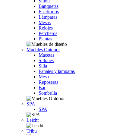
Sillón
Banquetas
Escritorios
Lámparas
Mesas
Relojes
Percheros
Plantas
Muebles Outdoor
Macetas
Sillones
Silla
Fanales y lamparas
Mesa
Reposeras
Bar
Sombrilla
SPA
SPA
Leicht
Tribu