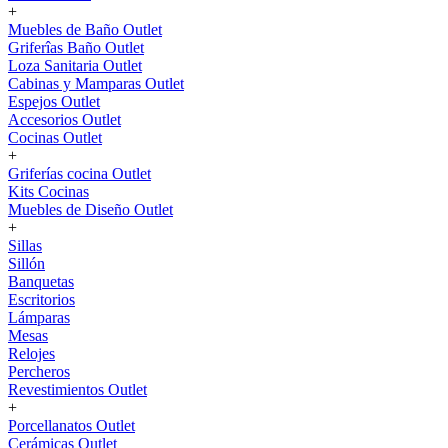
+
Muebles de Baño Outlet
Griferîas Baño Outlet
Loza Sanitaria Outlet
Cabinas y Mamparas Outlet
Espejos Outlet
Accesorios Outlet
Cocinas Outlet
+
Griferías cocina Outlet
Kits Cocinas
Muebles de Diseño Outlet
+
Sillas
Sillón
Banquetas
Escritorios
Lámparas
Mesas
Relojes
Percheros
Revestimientos Outlet
+
Porcellanatos Outlet
Cerámicas Outlet