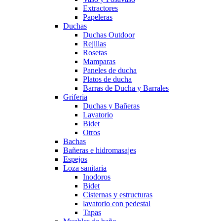
Extractores
Papeleras
Duchas
Duchas Outdoor
Rejillas
Rosetas
Mamparas
Paneles de ducha
Platos de ducha
Barras de Ducha y Barrales
Griferia
Duchas y Bañeras
Lavatorio
Bidet
Otros
Bachas
Bañeras e hidromasajes
Espejos
Loza sanitaria
Inodoros
Bidet
Cisternas y estructuras
lavatorio con pedestal
Tapas