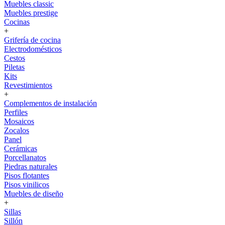
Muebles classic
Muebles prestige
Cocinas
+
Grifería de cocina
Electrodomésticos
Cestos
Piletas
Kits
Revestimientos
+
Complementos de instalación
Perfiles
Mosaicos
Zocalos
Panel
Cerámicas
Porcellanatos
Piedras naturales
Pisos flotantes
Pisos vinilicos
Muebles de diseño
+
Sillas
Sillón