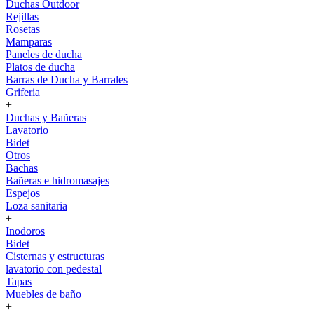
Duchas Outdoor
Rejillas
Rosetas
Mamparas
Paneles de ducha
Platos de ducha
Barras de Ducha y Barrales
Griferia
+
Duchas y Bañeras
Lavatorio
Bidet
Otros
Bachas
Bañeras e hidromasajes
Espejos
Loza sanitaria
+
Inodoros
Bidet
Cisternas y estructuras
lavatorio con pedestal
Tapas
Muebles de baño
+