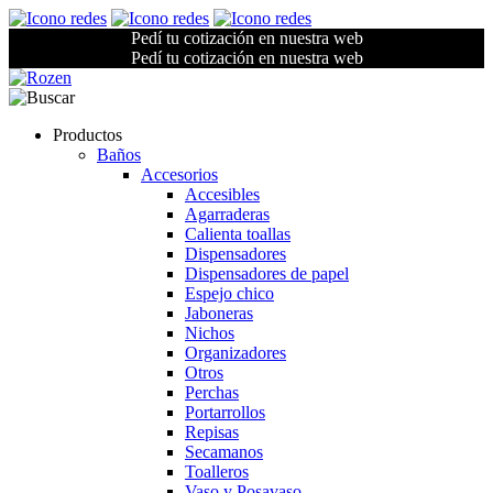
Pedí tu cotización en nuestra web
Pedí tu cotización en nuestra web
Productos
Baños
Accesorios
Accesibles
Agarraderas
Calienta toallas
Dispensadores
Dispensadores de papel
Espejo chico
Jaboneras
Nichos
Organizadores
Otros
Perchas
Portarrollos
Repisas
Secamanos
Toalleros
Vaso y Posavaso