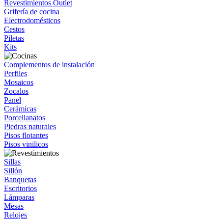
Revestimientos Outlet
Grifería de cocina
Electrodomésticos
Cestos
Piletas
Kits
Complementos de instalación
Perfiles
Mosaicos
Zocalos
Panel
Cerámicas
Porcellanatos
Piedras naturales
Pisos flotantes
Pisos vinilicos
Sillas
Sillón
Banquetas
Escritorios
Lámparas
Mesas
Relojes