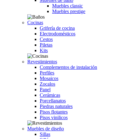
Muebles de baño
Muebles classic
Muebles prestige
Cocinas
Grifería de cocina
Electrodomésticos
Cestos
Piletas
Kits
Revestimientos
Complementos de instalación
Perfiles
Mosaicos
Zocalos
Panel
Cerámicas
Porcellanatos
Piedras naturales
Pisos flotantes
Pisos vinilicos
Muebles de diseño
Sillas