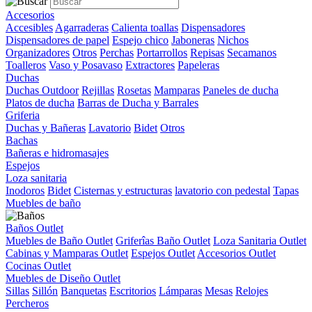
Accesorios
Accesibles
Agarraderas
Calienta toallas
Dispensadores
Dispensadores de papel
Espejo chico
Jaboneras
Nichos
Organizadores
Otros
Perchas
Portarrollos
Repisas
Secamanos
Toalleros
Vaso y Posavaso
Extractores
Papeleras
Duchas
Duchas Outdoor
Rejillas
Rosetas
Mamparas
Paneles de ducha
Platos de ducha
Barras de Ducha y Barrales
Griferia
Duchas y Bañeras
Lavatorio
Bidet
Otros
Bachas
Bañeras e hidromasajes
Espejos
Loza sanitaria
Inodoros
Bidet
Cisternas y estructuras
lavatorio con pedestal
Tapas
Muebles de baño
Baños Outlet
Muebles de Baño Outlet
Griferîas Baño Outlet
Loza Sanitaria Outlet
Cabinas y Mamparas Outlet
Espejos Outlet
Accesorios Outlet
Cocinas Outlet
Muebles de Diseño Outlet
Sillas
Sillón
Banquetas
Escritorios
Lámparas
Mesas
Relojes
Percheros