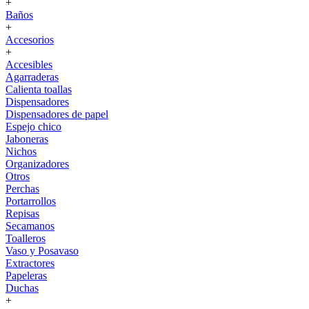
+
Baños
+
Accesorios
+
Accesibles
Agarraderas
Calienta toallas
Dispensadores
Dispensadores de papel
Espejo chico
Jaboneras
Nichos
Organizadores
Otros
Perchas
Portarrollos
Repisas
Secamanos
Toalleros
Vaso y Posavaso
Extractores
Papeleras
Duchas
+