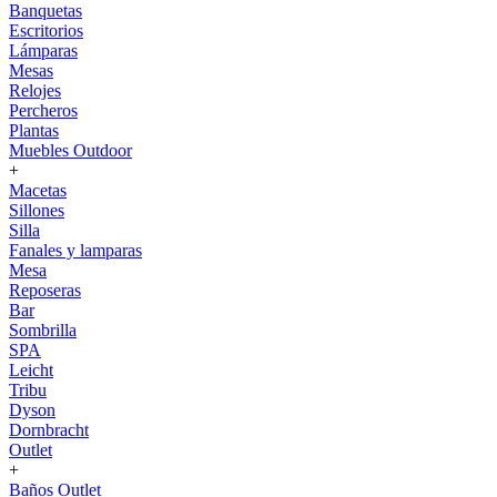
Banquetas
Escritorios
Lámparas
Mesas
Relojes
Percheros
Plantas
Muebles Outdoor
+
Macetas
Sillones
Silla
Fanales y lamparas
Mesa
Reposeras
Bar
Sombrilla
SPA
Leicht
Tribu
Dyson
Dornbracht
Outlet
+
Baños Outlet