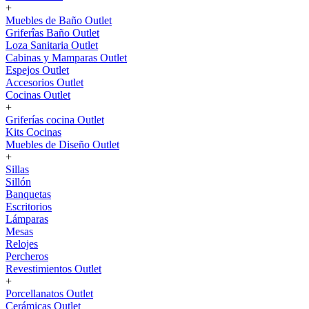
+
Muebles de Baño Outlet
Griferîas Baño Outlet
Loza Sanitaria Outlet
Cabinas y Mamparas Outlet
Espejos Outlet
Accesorios Outlet
Cocinas Outlet
+
Griferías cocina Outlet
Kits Cocinas
Muebles de Diseño Outlet
+
Sillas
Sillón
Banquetas
Escritorios
Lámparas
Mesas
Relojes
Percheros
Revestimientos Outlet
+
Porcellanatos Outlet
Cerámicas Outlet