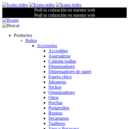
Pedí tu cotización en nuestra web
Pedí tu cotización en nuestra web
Productos
Baños
Accesorios
Accesibles
Agarraderas
Calienta toallas
Dispensadores
Dispensadores de papel
Espejo chico
Jaboneras
Nichos
Organizadores
Otros
Perchas
Portarrollos
Repisas
Secamanos
Toalleros
Vaso y Posavaso