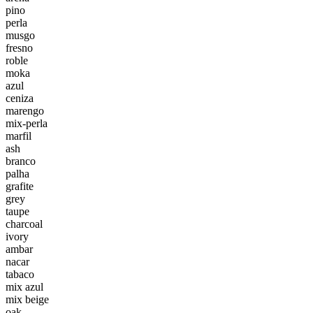
pino
perla
musgo
fresno
roble
moka
azul
ceniza
marengo
mix-perla
marfil
ash
branco
palha
grafite
grey
taupe
charcoal
ivory
ambar
nacar
tabaco
mix azul
mix beige
oak