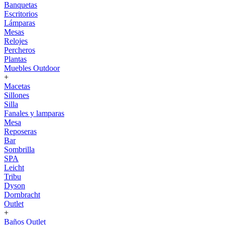
Banquetas
Escritorios
Lámparas
Mesas
Relojes
Percheros
Plantas
Muebles Outdoor
+
Macetas
Sillones
Silla
Fanales y lamparas
Mesa
Reposeras
Bar
Sombrilla
SPA
Leicht
Tribu
Dyson
Dornbracht
Outlet
+
Baños Outlet