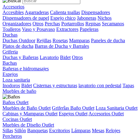
Accesorios
Accesibles
Agarraderas
Calienta toallas
Dispensadores
Dispensadores de papel
Espejo chico
Jaboneras
Nichos
Organizadores
Otros
Perchas
Portarrollos
Repisas
Secamanos
Toalleros
Vaso y Posavaso
Extractores
Papeleras
Duchas
Duchas Outdoor
Rejillas
Rosetas
Mamparas
Paneles de ducha
Platos de ducha
Barras de Ducha y Barrales
Griferia
Duchas y Bañeras
Lavatorio
Bidet
Otros
Bachas
Bañeras e hidromasajes
Espejos
Loza sanitaria
Inodoros
Bidet
Cisternas y estructuras
lavatorio con pedestal
Tapas
Muebles de baño
Baños Outlet
Muebles de Baño Outlet
Griferîas Baño Outlet
Loza Sanitaria Outlet
Cabinas y Mamparas Outlet
Espejos Outlet
Accesorios Outlet
Cocinas Outlet
Muebles de Diseño Outlet
Sillas
Sillón
Banquetas
Escritorios
Lámparas
Mesas
Relojes
Percheros