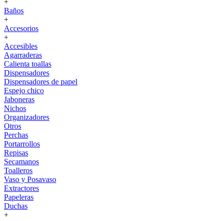
+
Baños
+
Accesorios
+
Accesibles
Agarraderas
Calienta toallas
Dispensadores
Dispensadores de papel
Espejo chico
Jaboneras
Nichos
Organizadores
Otros
Perchas
Portarrollos
Repisas
Secamanos
Toalleros
Vaso y Posavaso
Extractores
Papeleras
Duchas
+