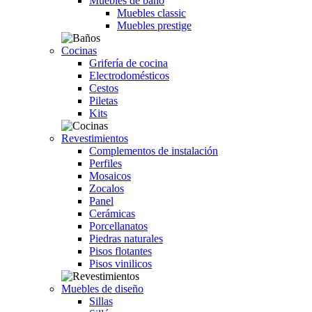
Muebles de baño
Muebles classic
Muebles prestige
Cocinas
Grifería de cocina
Electrodomésticos
Cestos
Piletas
Kits
Revestimientos
Complementos de instalación
Perfiles
Mosaicos
Zocalos
Panel
Cerámicas
Porcellanatos
Piedras naturales
Pisos flotantes
Pisos vinilicos
Muebles de diseño
Sillas