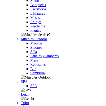
Sillón
Banquetas
Escritorios
Lámparas
Mesas
Relojes
Percheros
Plantas
Muebles Outdoor
Macetas
Sillones
Silla
Fanales y lamparas
Mesa
Reposeras
Bar
Sombrilla
SPA
SPA
Leicht
Tribu