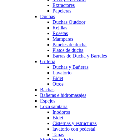
Extractores
Papeleras
Duchas
Duchas Outdoor
Rejillas
Rosetas
Mamparas
Paneles de ducha
Platos de ducha
Barras de Ducha y Barrales
Griferia
Duchas y Bañeras
Lavatorio
Bidet
Otros
Bachas
Bañeras e hidromasajes
Espejos
Loza sanitaria
Inodoros
Bidet
Cisternas y estructuras
lavatorio con pedestal
Tapas