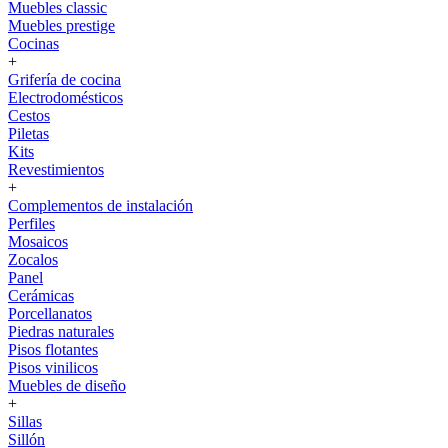
Muebles classic
Muebles prestige
Cocinas
+
Grifería de cocina
Electrodomésticos
Cestos
Piletas
Kits
Revestimientos
+
Complementos de instalación
Perfiles
Mosaicos
Zocalos
Panel
Cerámicas
Porcellanatos
Piedras naturales
Pisos flotantes
Pisos vinilicos
Muebles de diseño
+
Sillas
Sillón