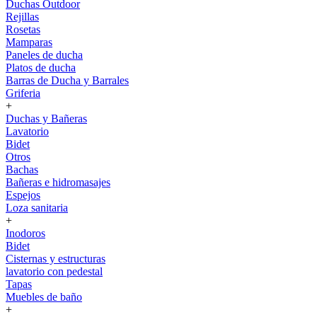
Duchas Outdoor
Rejillas
Rosetas
Mamparas
Paneles de ducha
Platos de ducha
Barras de Ducha y Barrales
Griferia
+
Duchas y Bañeras
Lavatorio
Bidet
Otros
Bachas
Bañeras e hidromasajes
Espejos
Loza sanitaria
+
Inodoros
Bidet
Cisternas y estructuras
lavatorio con pedestal
Tapas
Muebles de baño
+