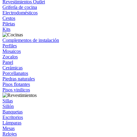
Revestimientos Outlet
Grifería de cocina
Electrodomésticos
Cestos
Piletas
Kits
Complementos de instalación
Perfiles
Mosaicos
Zocalos
Panel
Cerámicas
Porcellanatos
Piedras naturales
Pisos flotantes
Pisos vinilicos
Sillas
Sillón
Banquetas
Escritorios
Lámparas
Mesas
Relojes