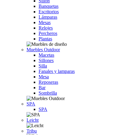
Sillón
Banquetas
Escritorios
Lámparas
Mesas
Relojes
Percheros
Plantas
Muebles Outdoor
Macetas
Sillones
Silla
Fanales y lamparas
Mesa
Reposeras
Bar
Sombrilla
SPA
SPA
Leicht
Tribu