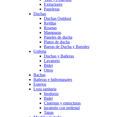
Extractores
Papeleras
Duchas
Duchas Outdoor
Rejillas
Rosetas
Mamparas
Paneles de ducha
Platos de ducha
Barras de Ducha y Barrales
Griferia
Duchas y Bañeras
Lavatorio
Bidet
Otros
Bachas
Bañeras e hidromasajes
Espejos
Loza sanitaria
Inodoros
Bidet
Cisternas y estructuras
lavatorio con pedestal
Tapas