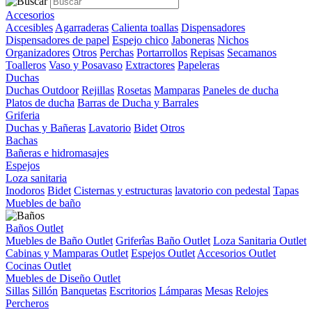
Accesorios
Accesibles
Agarraderas
Calienta toallas
Dispensadores
Dispensadores de papel
Espejo chico
Jaboneras
Nichos
Organizadores
Otros
Perchas
Portarrollos
Repisas
Secamanos
Toalleros
Vaso y Posavaso
Extractores
Papeleras
Duchas
Duchas Outdoor
Rejillas
Rosetas
Mamparas
Paneles de ducha
Platos de ducha
Barras de Ducha y Barrales
Griferia
Duchas y Bañeras
Lavatorio
Bidet
Otros
Bachas
Bañeras e hidromasajes
Espejos
Loza sanitaria
Inodoros
Bidet
Cisternas y estructuras
lavatorio con pedestal
Tapas
Muebles de baño
Baños Outlet
Muebles de Baño Outlet
Griferîas Baño Outlet
Loza Sanitaria Outlet
Cabinas y Mamparas Outlet
Espejos Outlet
Accesorios Outlet
Cocinas Outlet
Muebles de Diseño Outlet
Sillas
Sillón
Banquetas
Escritorios
Lámparas
Mesas
Relojes
Percheros