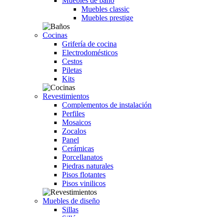
Muebles de baño
Muebles classic
Muebles prestige
Cocinas
Grifería de cocina
Electrodomésticos
Cestos
Piletas
Kits
Revestimientos
Complementos de instalación
Perfiles
Mosaicos
Zocalos
Panel
Cerámicas
Porcellanatos
Piedras naturales
Pisos flotantes
Pisos vinilicos
Muebles de diseño
Sillas