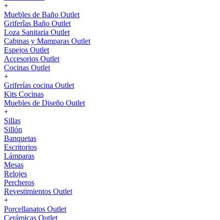
+
Muebles de Baño Outlet
Griferîas Baño Outlet
Loza Sanitaria Outlet
Cabinas y Mamparas Outlet
Espejos Outlet
Accesorios Outlet
Cocinas Outlet
+
Griferías cocina Outlet
Kits Cocinas
Muebles de Diseño Outlet
+
Sillas
Sillón
Banquetas
Escritorios
Lámparas
Mesas
Relojes
Percheros
Revestimientos Outlet
+
Porcellanatos Outlet
Cerámicas Outlet