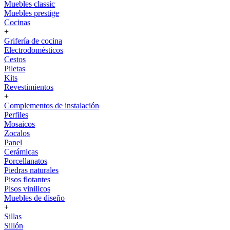
Muebles classic
Muebles prestige
Cocinas
+
Grifería de cocina
Electrodomésticos
Cestos
Piletas
Kits
Revestimientos
+
Complementos de instalación
Perfiles
Mosaicos
Zocalos
Panel
Cerámicas
Porcellanatos
Piedras naturales
Pisos flotantes
Pisos vinilicos
Muebles de diseño
+
Sillas
Sillón