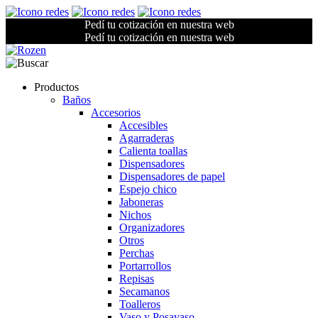
Pedí tu cotización en nuestra web
Pedí tu cotización en nuestra web
Productos
Baños
Accesorios
Accesibles
Agarraderas
Calienta toallas
Dispensadores
Dispensadores de papel
Espejo chico
Jaboneras
Nichos
Organizadores
Otros
Perchas
Portarrollos
Repisas
Secamanos
Toalleros
Vaso y Posavaso