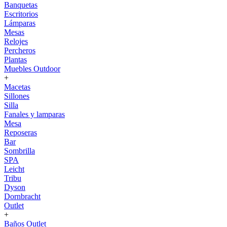
Banquetas
Escritorios
Lámparas
Mesas
Relojes
Percheros
Plantas
Muebles Outdoor
+
Macetas
Sillones
Silla
Fanales y lamparas
Mesa
Reposeras
Bar
Sombrilla
SPA
Leicht
Tribu
Dyson
Dornbracht
Outlet
+
Baños Outlet