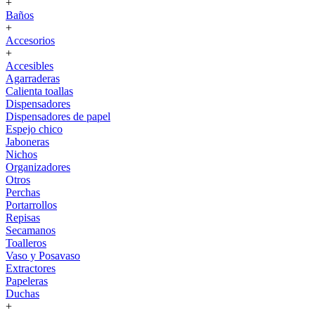
+
Baños
+
Accesorios
+
Accesibles
Agarraderas
Calienta toallas
Dispensadores
Dispensadores de papel
Espejo chico
Jaboneras
Nichos
Organizadores
Otros
Perchas
Portarrollos
Repisas
Secamanos
Toalleros
Vaso y Posavaso
Extractores
Papeleras
Duchas
+