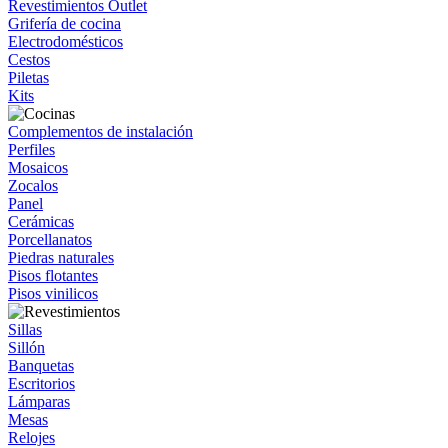
Revestimientos Outlet
Grifería de cocina
Electrodomésticos
Cestos
Piletas
Kits
Complementos de instalación
Perfiles
Mosaicos
Zocalos
Panel
Cerámicas
Porcellanatos
Piedras naturales
Pisos flotantes
Pisos vinilicos
Sillas
Sillón
Banquetas
Escritorios
Lámparas
Mesas
Relojes