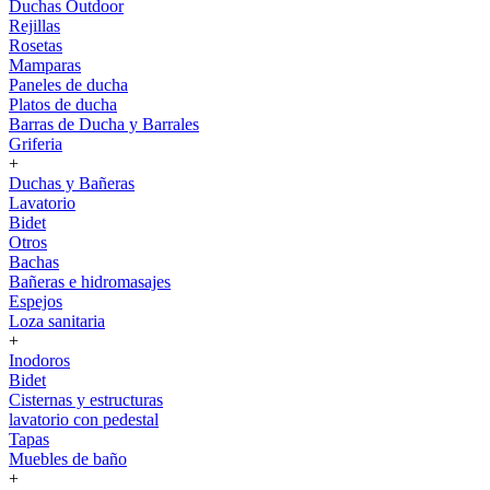
Duchas Outdoor
Rejillas
Rosetas
Mamparas
Paneles de ducha
Platos de ducha
Barras de Ducha y Barrales
Griferia
+
Duchas y Bañeras
Lavatorio
Bidet
Otros
Bachas
Bañeras e hidromasajes
Espejos
Loza sanitaria
+
Inodoros
Bidet
Cisternas y estructuras
lavatorio con pedestal
Tapas
Muebles de baño
+