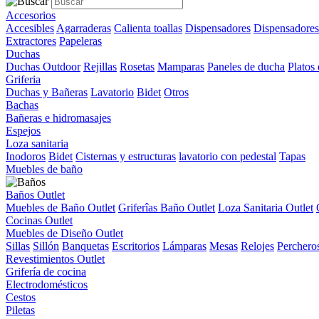
Accesorios
Accesibles
Agarraderas
Calienta toallas
Dispensadores
Dispensadores
Extractores
Papeleras
Duchas
Duchas Outdoor
Rejillas
Rosetas
Mamparas
Paneles de ducha
Platos
Griferia
Duchas y Bañeras
Lavatorio
Bidet
Otros
Bachas
Bañeras e hidromasajes
Espejos
Loza sanitaria
Inodoros
Bidet
Cisternas y estructuras
lavatorio con pedestal
Tapas
Muebles de baño
Baños Outlet
Muebles de Baño Outlet
Griferîas Baño Outlet
Loza Sanitaria Outlet
Cocinas Outlet
Muebles de Diseño Outlet
Sillas
Sillón
Banquetas
Escritorios
Lámparas
Mesas
Relojes
Perchero
Revestimientos Outlet
Grifería de cocina
Electrodomésticos
Cestos
Piletas