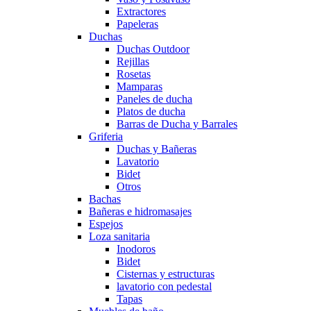
Extractores
Papeleras
Duchas
Duchas Outdoor
Rejillas
Rosetas
Mamparas
Paneles de ducha
Platos de ducha
Barras de Ducha y Barrales
Griferia
Duchas y Bañeras
Lavatorio
Bidet
Otros
Bachas
Bañeras e hidromasajes
Espejos
Loza sanitaria
Inodoros
Bidet
Cisternas y estructuras
lavatorio con pedestal
Tapas