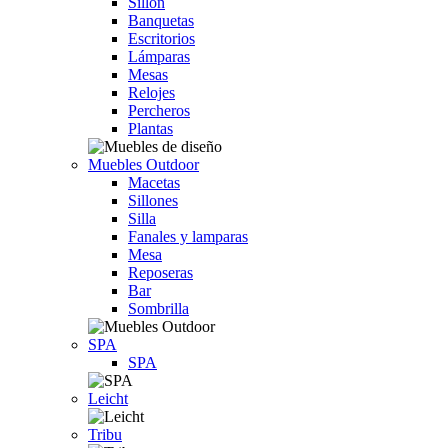
Sillón
Banquetas
Escritorios
Lámparas
Mesas
Relojes
Percheros
Plantas
Muebles Outdoor
Macetas
Sillones
Silla
Fanales y lamparas
Mesa
Reposeras
Bar
Sombrilla
SPA
SPA
Leicht
Tribu