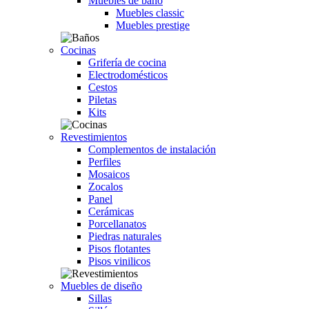
Muebles de baño
Muebles classic
Muebles prestige
Cocinas
Grifería de cocina
Electrodomésticos
Cestos
Piletas
Kits
Revestimientos
Complementos de instalación
Perfiles
Mosaicos
Zocalos
Panel
Cerámicas
Porcellanatos
Piedras naturales
Pisos flotantes
Pisos vinilicos
Muebles de diseño
Sillas