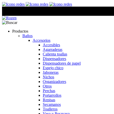
Productos
Baños
Accesorios
Accesibles
Agarraderas
Calienta toallas
Dispensadores
Dispensadores de papel
Espejo chico
Jaboneras
Nichos
Organizadores
Otros
Perchas
Portarrollos
Repisas
Secamanos
Toalleros
Vaso y Posavaso