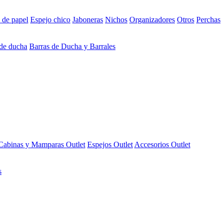
 de papel
Espejo chico
Jaboneras
Nichos
Organizadores
Otros
Perchas
 de ducha
Barras de Ducha y Barrales
Cabinas y Mamparas Outlet
Espejos Outlet
Accesorios Outlet
s