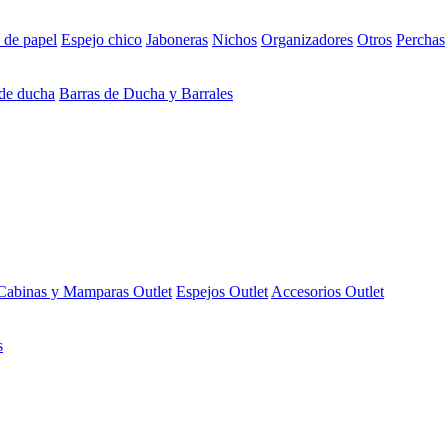
 de papel
Espejo chico
Jaboneras
Nichos
Organizadores
Otros
Perchas
 de ducha
Barras de Ducha y Barrales
Cabinas y Mamparas Outlet
Espejos Outlet
Accesorios Outlet
s