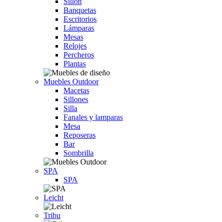
Sillón
Banquetas
Escritorios
Lámparas
Mesas
Relojes
Percheros
Plantas
Muebles Outdoor
Macetas
Sillones
Silla
Fanales y lamparas
Mesa
Reposeras
Bar
Sombrilla
SPA
SPA
Leicht
Tribu