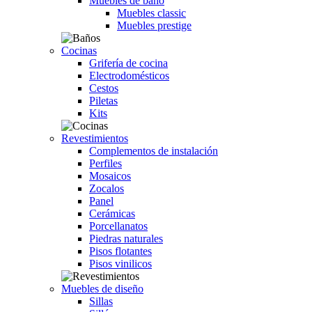
Muebles de baño
Muebles classic
Muebles prestige
Cocinas
Grifería de cocina
Electrodomésticos
Cestos
Piletas
Kits
Revestimientos
Complementos de instalación
Perfiles
Mosaicos
Zocalos
Panel
Cerámicas
Porcellanatos
Piedras naturales
Pisos flotantes
Pisos vinilicos
Muebles de diseño
Sillas