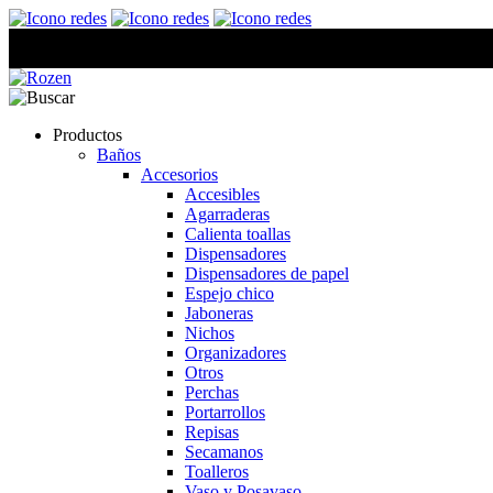
Productos
Baños
Accesorios
Accesibles
Agarraderas
Calienta toallas
Dispensadores
Dispensadores de papel
Espejo chico
Jaboneras
Nichos
Organizadores
Otros
Perchas
Portarrollos
Repisas
Secamanos
Toalleros
Vaso y Posavaso