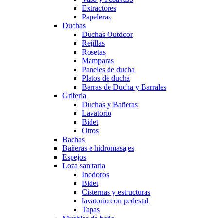
Extractores
Papeleras
Duchas
Duchas Outdoor
Rejillas
Rosetas
Mamparas
Paneles de ducha
Platos de ducha
Barras de Ducha y Barrales
Griferia
Duchas y Bañeras
Lavatorio
Bidet
Otros
Bachas
Bañeras e hidromasajes
Espejos
Loza sanitaria
Inodoros
Bidet
Cisternas y estructuras
lavatorio con pedestal
Tapas