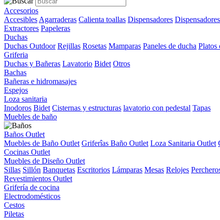
Accesorios
Accesibles
Agarraderas
Calienta toallas
Dispensadores
Dispensadores
Extractores
Papeleras
Duchas
Duchas Outdoor
Rejillas
Rosetas
Mamparas
Paneles de ducha
Platos
Griferia
Duchas y Bañeras
Lavatorio
Bidet
Otros
Bachas
Bañeras e hidromasajes
Espejos
Loza sanitaria
Inodoros
Bidet
Cisternas y estructuras
lavatorio con pedestal
Tapas
Muebles de baño
Baños Outlet
Muebles de Baño Outlet
Griferîas Baño Outlet
Loza Sanitaria Outlet
Cocinas Outlet
Muebles de Diseño Outlet
Sillas
Sillón
Banquetas
Escritorios
Lámparas
Mesas
Relojes
Perchero
Revestimientos Outlet
Grifería de cocina
Electrodomésticos
Cestos
Piletas