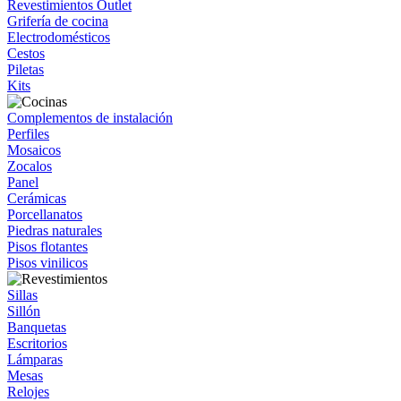
Revestimientos Outlet
Grifería de cocina
Electrodomésticos
Cestos
Piletas
Kits
Complementos de instalación
Perfiles
Mosaicos
Zocalos
Panel
Cerámicas
Porcellanatos
Piedras naturales
Pisos flotantes
Pisos vinilicos
Sillas
Sillón
Banquetas
Escritorios
Lámparas
Mesas
Relojes