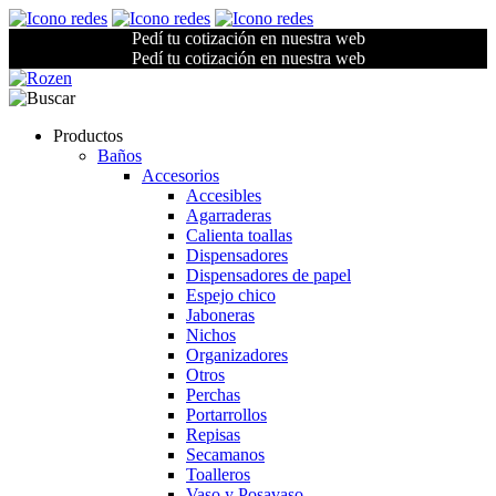
Pedí tu cotización en nuestra web
Pedí tu cotización en nuestra web
Productos
Baños
Accesorios
Accesibles
Agarraderas
Calienta toallas
Dispensadores
Dispensadores de papel
Espejo chico
Jaboneras
Nichos
Organizadores
Otros
Perchas
Portarrollos
Repisas
Secamanos
Toalleros
Vaso y Posavaso