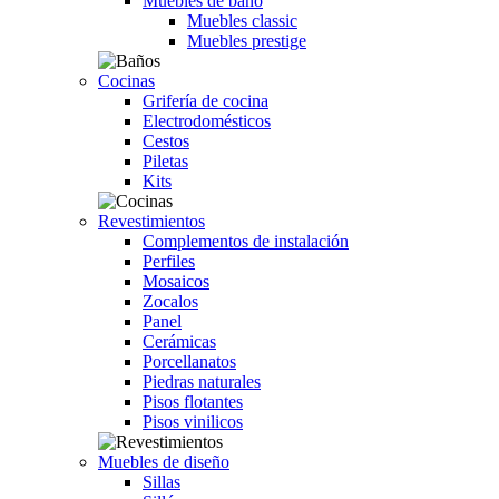
Muebles de baño
Muebles classic
Muebles prestige
Cocinas
Grifería de cocina
Electrodomésticos
Cestos
Piletas
Kits
Revestimientos
Complementos de instalación
Perfiles
Mosaicos
Zocalos
Panel
Cerámicas
Porcellanatos
Piedras naturales
Pisos flotantes
Pisos vinilicos
Muebles de diseño
Sillas