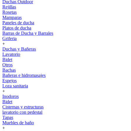
Duchas Outdoor
Rejillas
Rosetas
Mamparas
Paneles de ducha
Platos de ducha
Barras de Ducha y Barrales
Griferia
+
Duchas y Bañeras
Lavatorio
Bidet
Otros
Bachas
Bañeras e hidromasajes
Espejos
Loza sanitaria
+
Inodoros
Bidet
Cisternas y estructuras
lavatorio con pedestal
Tapas
Muebles de baño
+