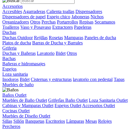
Accesorios
Accesibles
Agarraderas
Calienta toallas
Dispensadores
Dispensadores de papel
Espejo chico
Jaboneras
Nichos
Organizadores
Otros
Perchas
Portarrollos
Repisas
Secamanos
Toalleros
Vaso y Posavaso
Extractores
Papeleras
Duchas
Duchas Outdoor
Rejillas
Rosetas
Mamparas
Paneles de ducha
Platos de ducha
Barras de Ducha y Barrales
Griferia
Duchas y Bañeras
Lavatorio
Bidet
Otros
Bachas
Bañeras e hidromasajes
Espejos
Loza sanitaria
Inodoros
Bidet
Cisternas y estructuras
lavatorio con pedestal
Tapas
Muebles de baño
Baños Outlet
Muebles de Baño Outlet
Griferîas Baño Outlet
Loza Sanitaria Outlet
Cabinas y Mamparas Outlet
Espejos Outlet
Accesorios Outlet
Cocinas Outlet
Muebles de Diseño Outlet
Sillas
Sillón
Banquetas
Escritorios
Lámparas
Mesas
Relojes
Percheros