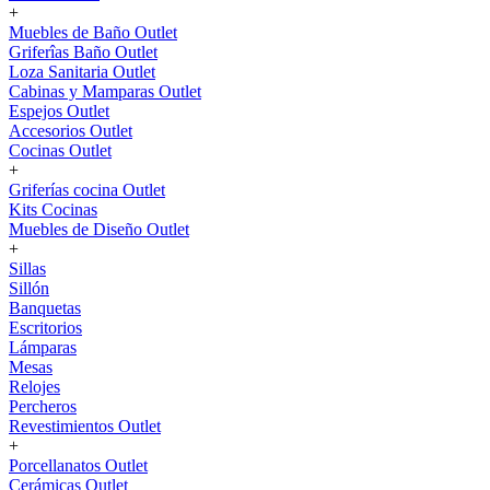
+
Muebles de Baño Outlet
Griferîas Baño Outlet
Loza Sanitaria Outlet
Cabinas y Mamparas Outlet
Espejos Outlet
Accesorios Outlet
Cocinas Outlet
+
Griferías cocina Outlet
Kits Cocinas
Muebles de Diseño Outlet
+
Sillas
Sillón
Banquetas
Escritorios
Lámparas
Mesas
Relojes
Percheros
Revestimientos Outlet
+
Porcellanatos Outlet
Cerámicas Outlet