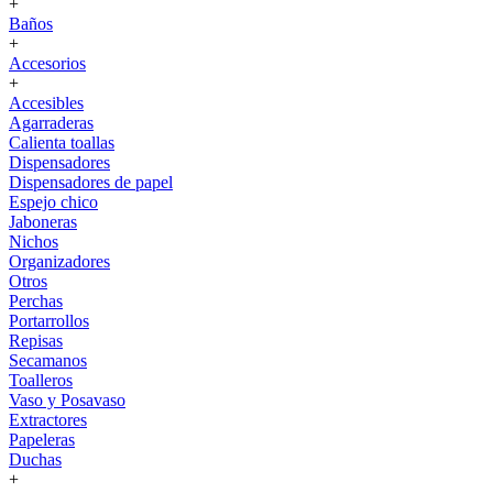
+
Baños
+
Accesorios
+
Accesibles
Agarraderas
Calienta toallas
Dispensadores
Dispensadores de papel
Espejo chico
Jaboneras
Nichos
Organizadores
Otros
Perchas
Portarrollos
Repisas
Secamanos
Toalleros
Vaso y Posavaso
Extractores
Papeleras
Duchas
+