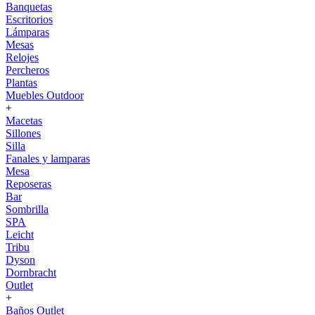
Banquetas
Escritorios
Lámparas
Mesas
Relojes
Percheros
Plantas
Muebles Outdoor
+
Macetas
Sillones
Silla
Fanales y lamparas
Mesa
Reposeras
Bar
Sombrilla
SPA
Leicht
Tribu
Dyson
Dornbracht
Outlet
+
Baños Outlet