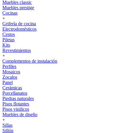
Muebles classic
Muebles prestige
Cocinas
+
Grifería de cocina
Electrodomésticos
Cestos
Piletas
Kits
Revestimientos
+
Complementos de instalación
Perfiles
Mosaicos
Zocalos
Panel
Cerámicas
Porcellanatos
Piedras naturales
Pisos flotantes
Pisos vinilicos
Muebles de diseño
+
Sillas
Sillón