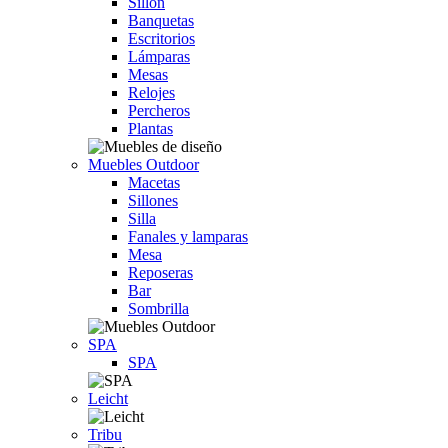
Sillón
Banquetas
Escritorios
Lámparas
Mesas
Relojes
Percheros
Plantas
Muebles Outdoor
Macetas
Sillones
Silla
Fanales y lamparas
Mesa
Reposeras
Bar
Sombrilla
SPA
SPA
Leicht
Tribu