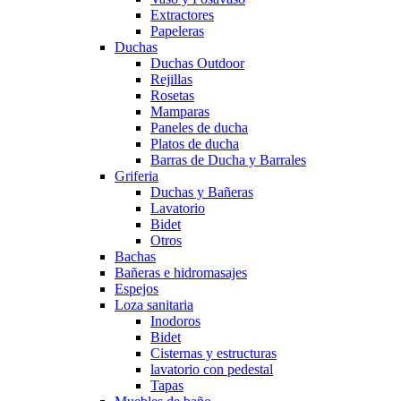
Extractores
Papeleras
Duchas
Duchas Outdoor
Rejillas
Rosetas
Mamparas
Paneles de ducha
Platos de ducha
Barras de Ducha y Barrales
Griferia
Duchas y Bañeras
Lavatorio
Bidet
Otros
Bachas
Bañeras e hidromasajes
Espejos
Loza sanitaria
Inodoros
Bidet
Cisternas y estructuras
lavatorio con pedestal
Tapas