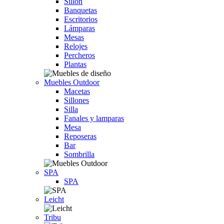
Sillón
Banquetas
Escritorios
Lámparas
Mesas
Relojes
Percheros
Plantas
Muebles Outdoor
Macetas
Sillones
Silla
Fanales y lamparas
Mesa
Reposeras
Bar
Sombrilla
SPA
SPA
Leicht
Tribu