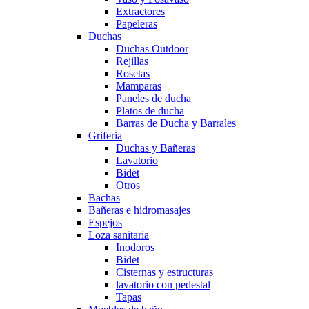
Extractores
Papeleras
Duchas
Duchas Outdoor
Rejillas
Rosetas
Mamparas
Paneles de ducha
Platos de ducha
Barras de Ducha y Barrales
Griferia
Duchas y Bañeras
Lavatorio
Bidet
Otros
Bachas
Bañeras e hidromasajes
Espejos
Loza sanitaria
Inodoros
Bidet
Cisternas y estructuras
lavatorio con pedestal
Tapas