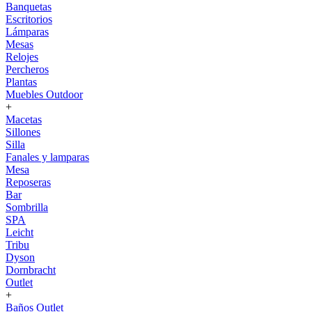
Banquetas
Escritorios
Lámparas
Mesas
Relojes
Percheros
Plantas
Muebles Outdoor
+
Macetas
Sillones
Silla
Fanales y lamparas
Mesa
Reposeras
Bar
Sombrilla
SPA
Leicht
Tribu
Dyson
Dornbracht
Outlet
+
Baños Outlet