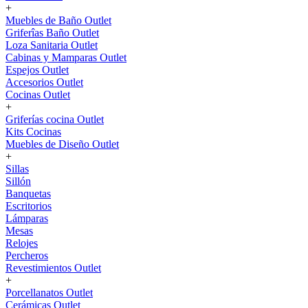
+
Muebles de Baño Outlet
Griferîas Baño Outlet
Loza Sanitaria Outlet
Cabinas y Mamparas Outlet
Espejos Outlet
Accesorios Outlet
Cocinas Outlet
+
Griferías cocina Outlet
Kits Cocinas
Muebles de Diseño Outlet
+
Sillas
Sillón
Banquetas
Escritorios
Lámparas
Mesas
Relojes
Percheros
Revestimientos Outlet
+
Porcellanatos Outlet
Cerámicas Outlet