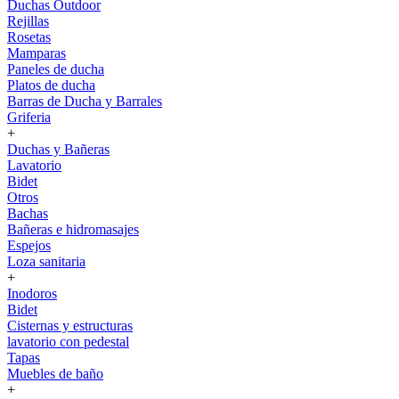
Duchas Outdoor
Rejillas
Rosetas
Mamparas
Paneles de ducha
Platos de ducha
Barras de Ducha y Barrales
Griferia
+
Duchas y Bañeras
Lavatorio
Bidet
Otros
Bachas
Bañeras e hidromasajes
Espejos
Loza sanitaria
+
Inodoros
Bidet
Cisternas y estructuras
lavatorio con pedestal
Tapas
Muebles de baño
+