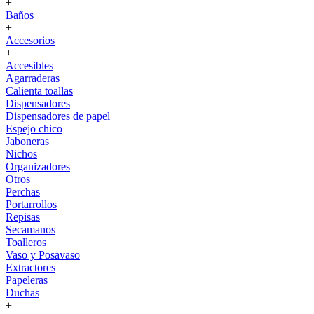
+
Baños
+
Accesorios
+
Accesibles
Agarraderas
Calienta toallas
Dispensadores
Dispensadores de papel
Espejo chico
Jaboneras
Nichos
Organizadores
Otros
Perchas
Portarrollos
Repisas
Secamanos
Toalleros
Vaso y Posavaso
Extractores
Papeleras
Duchas
+