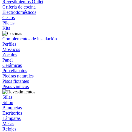
Revestimientos Outlet
Grifería de cocina
Electrodomésticos
Cestos
Piletas
Kits
Complementos de instalación
Perfiles
Mosaicos
Zocalos
Panel
Cerámicas
Porcellanatos
Piedras naturales
Pisos flotantes
Pisos vinilicos
Sillas
Sillón
Banquetas
Escritorios
Lámparas
Mesas
Relojes