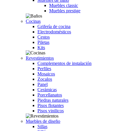
Muebles de baño
Muebles classic
Muebles prestige
Cocinas
Grifería de cocina
Electrodomésticos
Cestos
Piletas
Kits
Revestimientos
Complementos de instalación
Perfiles
Mosaicos
Zocalos
Panel
Cerámicas
Porcellanatos
Piedras naturales
Pisos flotantes
Pisos vinilicos
Muebles de diseño
Sillas