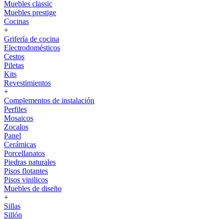
Muebles classic
Muebles prestige
Cocinas
+
Grifería de cocina
Electrodomésticos
Cestos
Piletas
Kits
Revestimientos
+
Complementos de instalación
Perfiles
Mosaicos
Zocalos
Panel
Cerámicas
Porcellanatos
Piedras naturales
Pisos flotantes
Pisos vinilicos
Muebles de diseño
+
Sillas
Sillón