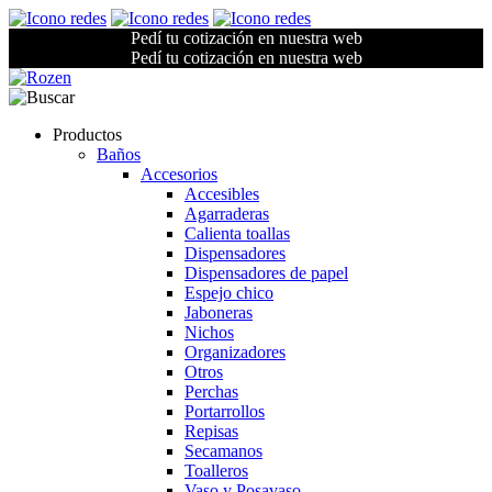
Pedí tu cotización en nuestra web
Pedí tu cotización en nuestra web
Productos
Baños
Accesorios
Accesibles
Agarraderas
Calienta toallas
Dispensadores
Dispensadores de papel
Espejo chico
Jaboneras
Nichos
Organizadores
Otros
Perchas
Portarrollos
Repisas
Secamanos
Toalleros
Vaso y Posavaso