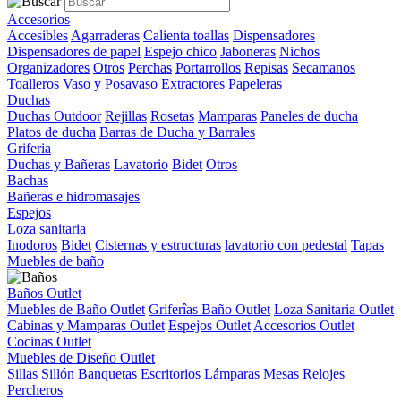
Accesorios
Accesibles
Agarraderas
Calienta toallas
Dispensadores
Dispensadores de papel
Espejo chico
Jaboneras
Nichos
Organizadores
Otros
Perchas
Portarrollos
Repisas
Secamanos
Toalleros
Vaso y Posavaso
Extractores
Papeleras
Duchas
Duchas Outdoor
Rejillas
Rosetas
Mamparas
Paneles de ducha
Platos de ducha
Barras de Ducha y Barrales
Griferia
Duchas y Bañeras
Lavatorio
Bidet
Otros
Bachas
Bañeras e hidromasajes
Espejos
Loza sanitaria
Inodoros
Bidet
Cisternas y estructuras
lavatorio con pedestal
Tapas
Muebles de baño
Baños Outlet
Muebles de Baño Outlet
Griferîas Baño Outlet
Loza Sanitaria Outlet
Cabinas y Mamparas Outlet
Espejos Outlet
Accesorios Outlet
Cocinas Outlet
Muebles de Diseño Outlet
Sillas
Sillón
Banquetas
Escritorios
Lámparas
Mesas
Relojes
Percheros