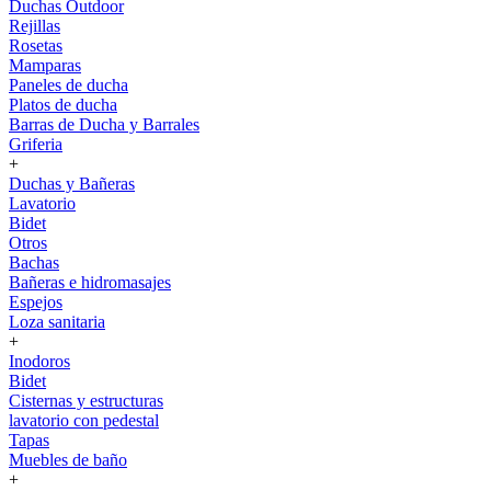
Duchas Outdoor
Rejillas
Rosetas
Mamparas
Paneles de ducha
Platos de ducha
Barras de Ducha y Barrales
Griferia
+
Duchas y Bañeras
Lavatorio
Bidet
Otros
Bachas
Bañeras e hidromasajes
Espejos
Loza sanitaria
+
Inodoros
Bidet
Cisternas y estructuras
lavatorio con pedestal
Tapas
Muebles de baño
+