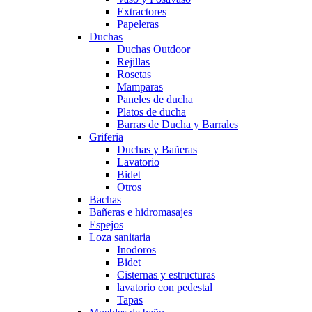
Extractores
Papeleras
Duchas
Duchas Outdoor
Rejillas
Rosetas
Mamparas
Paneles de ducha
Platos de ducha
Barras de Ducha y Barrales
Griferia
Duchas y Bañeras
Lavatorio
Bidet
Otros
Bachas
Bañeras e hidromasajes
Espejos
Loza sanitaria
Inodoros
Bidet
Cisternas y estructuras
lavatorio con pedestal
Tapas