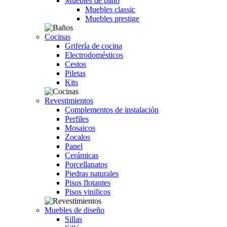
Muebles de baño
Muebles classic
Muebles prestige
Cocinas
Grifería de cocina
Electrodomésticos
Cestos
Piletas
Kits
Revestimientos
Complementos de instalación
Perfiles
Mosaicos
Zocalos
Panel
Cerámicas
Porcellanatos
Piedras naturales
Pisos flotantes
Pisos vinilicos
Muebles de diseño
Sillas