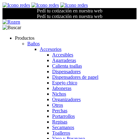
Pedí tu cotización en nuestra web
Pedí tu cotización en nuestra web
Productos
Baños
Accesorios
Accesibles
Agarraderas
Calienta toallas
Dispensadores
Dispensadores de papel
Espejo chico
Jaboneras
Nichos
Organizadores
Otros
Perchas
Portarrollos
Repisas
Secamanos
Toalleros
Vaso y Posavaso