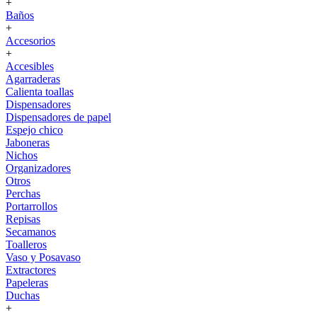
+
Baños
+
Accesorios
+
Accesibles
Agarraderas
Calienta toallas
Dispensadores
Dispensadores de papel
Espejo chico
Jaboneras
Nichos
Organizadores
Otros
Perchas
Portarrollos
Repisas
Secamanos
Toalleros
Vaso y Posavaso
Extractores
Papeleras
Duchas
+