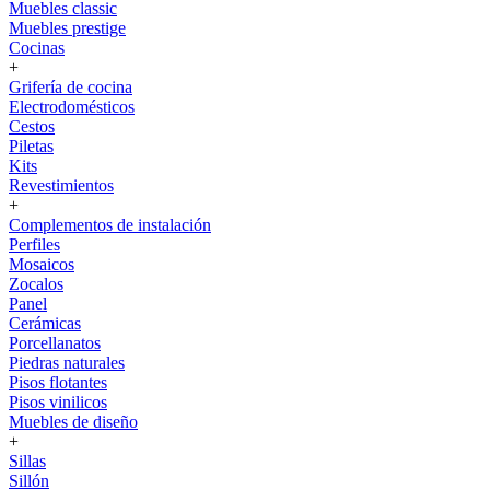
Muebles classic
Muebles prestige
Cocinas
+
Grifería de cocina
Electrodomésticos
Cestos
Piletas
Kits
Revestimientos
+
Complementos de instalación
Perfiles
Mosaicos
Zocalos
Panel
Cerámicas
Porcellanatos
Piedras naturales
Pisos flotantes
Pisos vinilicos
Muebles de diseño
+
Sillas
Sillón