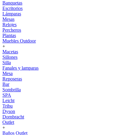
Banquetas
Escritorios
Lámparas
Mesas
Relojes
Percheros
Plantas
Muebles Outdoor
+
Macetas
Sillones
Silla
Fanales y lamparas
Mesa
Reposeras
Bar
Sombrilla
SPA
Leicht
Tribu
Dyson
Dornbracht
Outlet
+
Baños Outlet