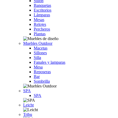
Sillón
Banquetas
Escritorios
Lámparas
Mesas
Relojes
Percheros
Plantas
Muebles Outdoor
Macetas
Sillones
Silla
Fanales y lamparas
Mesa
Reposeras
Bar
Sombrilla
SPA
SPA
Leicht
Tribu