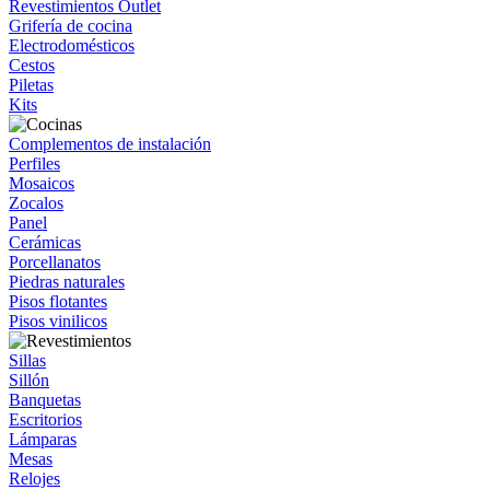
Revestimientos Outlet
Grifería de cocina
Electrodomésticos
Cestos
Piletas
Kits
Complementos de instalación
Perfiles
Mosaicos
Zocalos
Panel
Cerámicas
Porcellanatos
Piedras naturales
Pisos flotantes
Pisos vinilicos
Sillas
Sillón
Banquetas
Escritorios
Lámparas
Mesas
Relojes