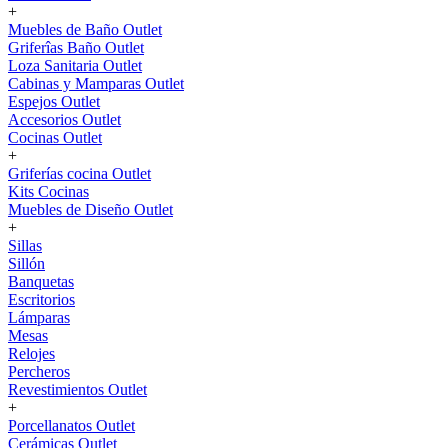
+
Muebles de Baño Outlet
Griferîas Baño Outlet
Loza Sanitaria Outlet
Cabinas y Mamparas Outlet
Espejos Outlet
Accesorios Outlet
Cocinas Outlet
+
Griferías cocina Outlet
Kits Cocinas
Muebles de Diseño Outlet
+
Sillas
Sillón
Banquetas
Escritorios
Lámparas
Mesas
Relojes
Percheros
Revestimientos Outlet
+
Porcellanatos Outlet
Cerámicas Outlet