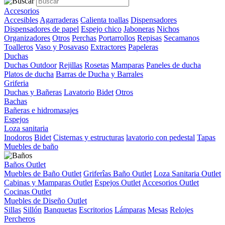
Accesorios
Accesibles
Agarraderas
Calienta toallas
Dispensadores
Dispensadores de papel
Espejo chico
Jaboneras
Nichos
Organizadores
Otros
Perchas
Portarrollos
Repisas
Secamanos
Toalleros
Vaso y Posavaso
Extractores
Papeleras
Duchas
Duchas Outdoor
Rejillas
Rosetas
Mamparas
Paneles de ducha
Platos de ducha
Barras de Ducha y Barrales
Griferia
Duchas y Bañeras
Lavatorio
Bidet
Otros
Bachas
Bañeras e hidromasajes
Espejos
Loza sanitaria
Inodoros
Bidet
Cisternas y estructuras
lavatorio con pedestal
Tapas
Muebles de baño
Baños Outlet
Muebles de Baño Outlet
Griferîas Baño Outlet
Loza Sanitaria Outlet
Cabinas y Mamparas Outlet
Espejos Outlet
Accesorios Outlet
Cocinas Outlet
Muebles de Diseño Outlet
Sillas
Sillón
Banquetas
Escritorios
Lámparas
Mesas
Relojes
Percheros