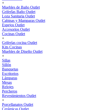
+
Muebles de Baño Outlet
Griferîas Baño Outlet
Loza Sanitaria Outlet
Cabinas y Mamparas Outlet
Espejos Outlet
Accesorios Outlet
Cocinas Outlet
+
Griferías cocina Outlet
Kits Cocinas
Muebles de Diseño Outlet
+
Sillas
Sillón
Banquetas
Escritorios
Lámparas
Mesas
Relojes
Percheros
Revestimientos Outlet
+
Porcellanatos Outlet
Cerámicas Outlet