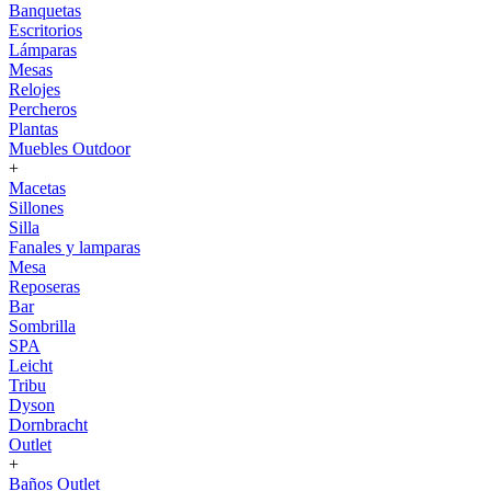
Banquetas
Escritorios
Lámparas
Mesas
Relojes
Percheros
Plantas
Muebles Outdoor
+
Macetas
Sillones
Silla
Fanales y lamparas
Mesa
Reposeras
Bar
Sombrilla
SPA
Leicht
Tribu
Dyson
Dornbracht
Outlet
+
Baños Outlet