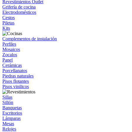
Revestimientos Outlet
Grifería de cocina
Electrodomésticos
Cestos
Piletas
Kits
Complementos de instalación
Perfiles
Mosaicos
Zocalos
Panel
Cerámicas
Porcellanatos
Piedras naturales
Pisos flotantes
Pisos vinilicos
Sillas
Sillón
Banquetas
Escritorios
Lámparas
Mesas
Relojes