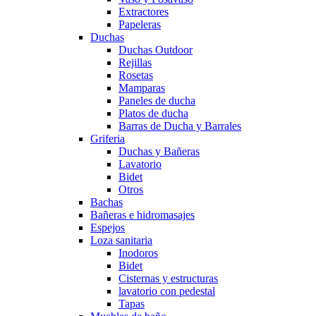
Extractores
Papeleras
Duchas
Duchas Outdoor
Rejillas
Rosetas
Mamparas
Paneles de ducha
Platos de ducha
Barras de Ducha y Barrales
Griferia
Duchas y Bañeras
Lavatorio
Bidet
Otros
Bachas
Bañeras e hidromasajes
Espejos
Loza sanitaria
Inodoros
Bidet
Cisternas y estructuras
lavatorio con pedestal
Tapas