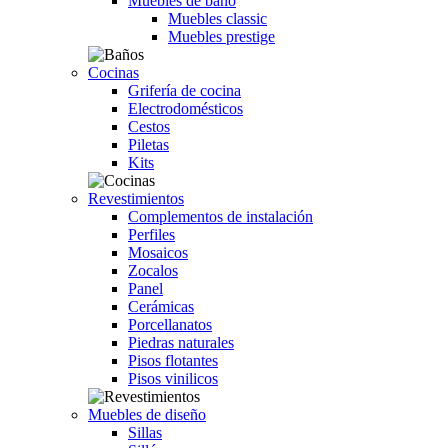
Muebles de baño
Muebles classic
Muebles prestige
Cocinas
Grifería de cocina
Electrodomésticos
Cestos
Piletas
Kits
Revestimientos
Complementos de instalación
Perfiles
Mosaicos
Zocalos
Panel
Cerámicas
Porcellanatos
Piedras naturales
Pisos flotantes
Pisos vinilicos
Muebles de diseño
Sillas