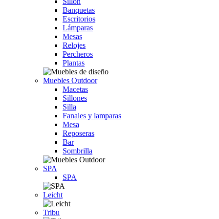
Sillón
Banquetas
Escritorios
Lámparas
Mesas
Relojes
Percheros
Plantas
Muebles Outdoor
Macetas
Sillones
Silla
Fanales y lamparas
Mesa
Reposeras
Bar
Sombrilla
SPA
SPA
Leicht
Tribu