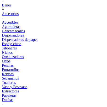
+
Baños
+
Accesorios
+
Accesibles
Agarraderas
Calienta toallas
Dispensadores
Dispensadores de papel
Espejo chico
Jaboneras
Nichos
Organizadores
Otros
Perchas
Portarrollos
Repisas
Secamanos
Toalleros
Vaso y Posavaso
Extractores
Papeleras
Duchas
+