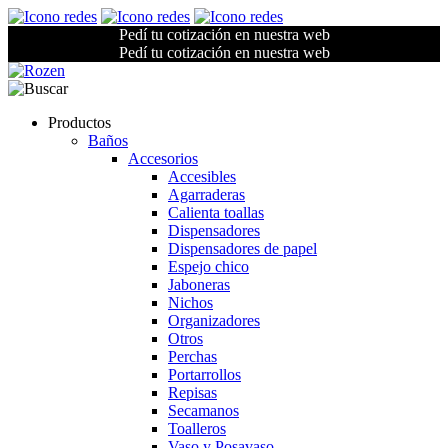
Pedí tu cotización en nuestra web
Pedí tu cotización en nuestra web
Productos
Baños
Accesorios
Accesibles
Agarraderas
Calienta toallas
Dispensadores
Dispensadores de papel
Espejo chico
Jaboneras
Nichos
Organizadores
Otros
Perchas
Portarrollos
Repisas
Secamanos
Toalleros
Vaso y Posavaso