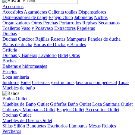
Accesorios
Accesibles
Agarraderas
Calienta toallas
Dispensadores
Dispensadores de papel
Espejo chico
Jaboneras
Nichos
Organizadores
Otros
Perchas
Portarrollos
Repisas
Secamanos
Toalleros
Vaso y Posavaso
Extractores
Papeleras
Duchas
Duchas Outdoor
Rejillas
Rosetas
Mamparas
Paneles de ducha
Platos de ducha
Barras de Ducha y Barrales
Griferia
Duchas y Bañeras
Lavatorio
Bidet
Otros
Bachas
Bañeras e hidromasajes
Espejos
Loza sanitaria
Inodoros
Bidet
Cisternas y estructuras
lavatorio con pedestal
Tapas
Muebles de baño
Baños Outlet
Muebles de Baño Outlet
Griferîas Baño Outlet
Loza Sanitaria Outlet
Cabinas y Mamparas Outlet
Espejos Outlet
Accesorios Outlet
Cocinas Outlet
Muebles de Diseño Outlet
Sillas
Sillón
Banquetas
Escritorios
Lámparas
Mesas
Relojes
Percheros