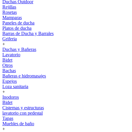
Duchas Outdoor
Rejillas
Rosetas
Mamparas
Paneles de ducha
Platos de ducha
Barras de Ducha y Barrales
Griferia
+
Duchas y Bañeras
Lavatorio
Bidet
Otros
Bachas
Bañeras e hidromasajes
Espejos
Loza sanitaria
+
Inodoros
Bidet
Cisternas y estructuras
lavatorio con pedestal
Tapas
Muebles de baño
+