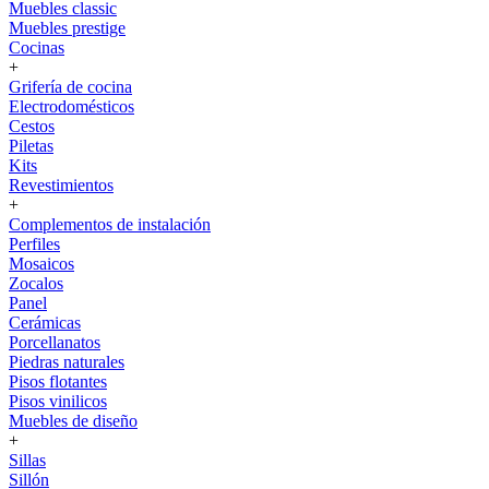
Muebles classic
Muebles prestige
Cocinas
+
Grifería de cocina
Electrodomésticos
Cestos
Piletas
Kits
Revestimientos
+
Complementos de instalación
Perfiles
Mosaicos
Zocalos
Panel
Cerámicas
Porcellanatos
Piedras naturales
Pisos flotantes
Pisos vinilicos
Muebles de diseño
+
Sillas
Sillón