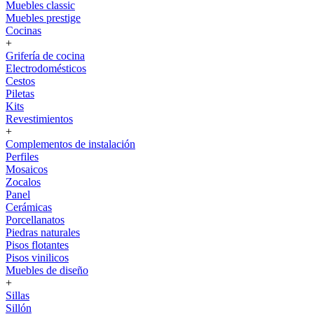
Muebles classic
Muebles prestige
Cocinas
+
Grifería de cocina
Electrodomésticos
Cestos
Piletas
Kits
Revestimientos
+
Complementos de instalación
Perfiles
Mosaicos
Zocalos
Panel
Cerámicas
Porcellanatos
Piedras naturales
Pisos flotantes
Pisos vinilicos
Muebles de diseño
+
Sillas
Sillón