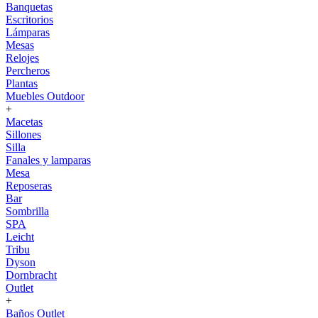
Banquetas
Escritorios
Lámparas
Mesas
Relojes
Percheros
Plantas
Muebles Outdoor
+
Macetas
Sillones
Silla
Fanales y lamparas
Mesa
Reposeras
Bar
Sombrilla
SPA
Leicht
Tribu
Dyson
Dornbracht
Outlet
+
Baños Outlet