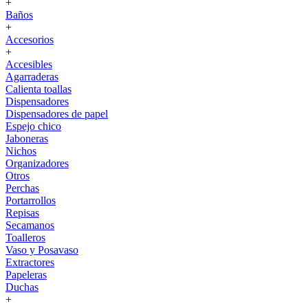
+
Baños
+
Accesorios
+
Accesibles
Agarraderas
Calienta toallas
Dispensadores
Dispensadores de papel
Espejo chico
Jaboneras
Nichos
Organizadores
Otros
Perchas
Portarrollos
Repisas
Secamanos
Toalleros
Vaso y Posavaso
Extractores
Papeleras
Duchas
+