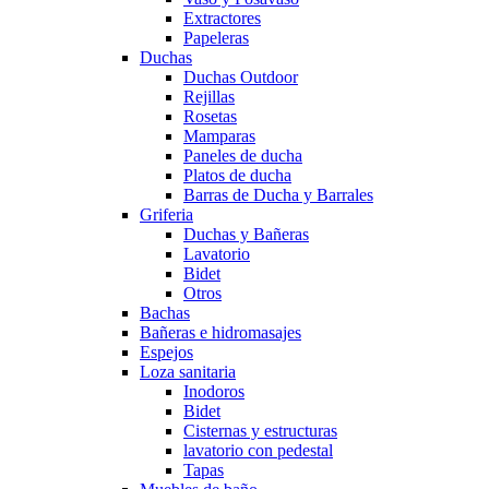
Extractores
Papeleras
Duchas
Duchas Outdoor
Rejillas
Rosetas
Mamparas
Paneles de ducha
Platos de ducha
Barras de Ducha y Barrales
Griferia
Duchas y Bañeras
Lavatorio
Bidet
Otros
Bachas
Bañeras e hidromasajes
Espejos
Loza sanitaria
Inodoros
Bidet
Cisternas y estructuras
lavatorio con pedestal
Tapas