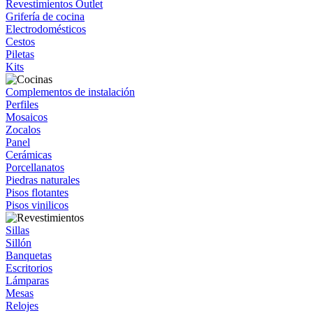
Revestimientos Outlet
Grifería de cocina
Electrodomésticos
Cestos
Piletas
Kits
Complementos de instalación
Perfiles
Mosaicos
Zocalos
Panel
Cerámicas
Porcellanatos
Piedras naturales
Pisos flotantes
Pisos vinilicos
Sillas
Sillón
Banquetas
Escritorios
Lámparas
Mesas
Relojes