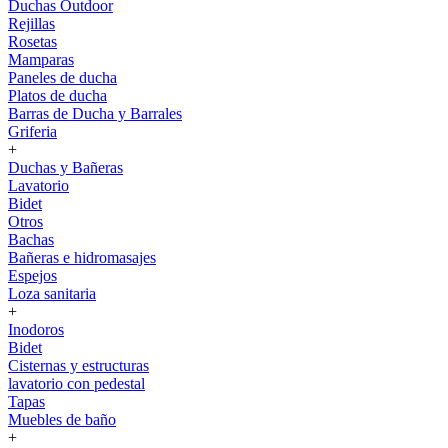
Duchas Outdoor
Rejillas
Rosetas
Mamparas
Paneles de ducha
Platos de ducha
Barras de Ducha y Barrales
Griferia
+
Duchas y Bañeras
Lavatorio
Bidet
Otros
Bachas
Bañeras e hidromasajes
Espejos
Loza sanitaria
+
Inodoros
Bidet
Cisternas y estructuras
lavatorio con pedestal
Tapas
Muebles de baño
+