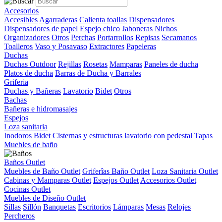
Accesorios
Accesibles
Agarraderas
Calienta toallas
Dispensadores
Dispensadores de papel
Espejo chico
Jaboneras
Nichos
Organizadores
Otros
Perchas
Portarrollos
Repisas
Secamanos
Toalleros
Vaso y Posavaso
Extractores
Papeleras
Duchas
Duchas Outdoor
Rejillas
Rosetas
Mamparas
Paneles de ducha
Platos de ducha
Barras de Ducha y Barrales
Griferia
Duchas y Bañeras
Lavatorio
Bidet
Otros
Bachas
Bañeras e hidromasajes
Espejos
Loza sanitaria
Inodoros
Bidet
Cisternas y estructuras
lavatorio con pedestal
Tapas
Muebles de baño
Baños Outlet
Muebles de Baño Outlet
Griferîas Baño Outlet
Loza Sanitaria Outlet
Cabinas y Mamparas Outlet
Espejos Outlet
Accesorios Outlet
Cocinas Outlet
Muebles de Diseño Outlet
Sillas
Sillón
Banquetas
Escritorios
Lámparas
Mesas
Relojes
Percheros