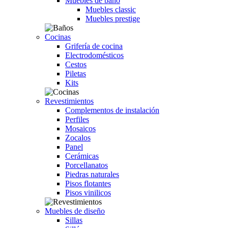
Muebles de baño
Muebles classic
Muebles prestige
Cocinas
Grifería de cocina
Electrodomésticos
Cestos
Piletas
Kits
Revestimientos
Complementos de instalación
Perfiles
Mosaicos
Zocalos
Panel
Cerámicas
Porcellanatos
Piedras naturales
Pisos flotantes
Pisos vinilicos
Muebles de diseño
Sillas