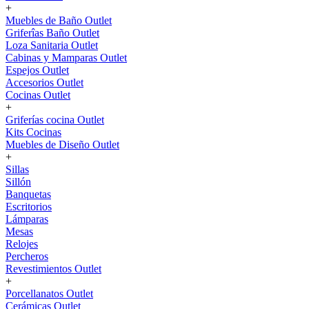
+
Muebles de Baño Outlet
Griferîas Baño Outlet
Loza Sanitaria Outlet
Cabinas y Mamparas Outlet
Espejos Outlet
Accesorios Outlet
Cocinas Outlet
+
Griferías cocina Outlet
Kits Cocinas
Muebles de Diseño Outlet
+
Sillas
Sillón
Banquetas
Escritorios
Lámparas
Mesas
Relojes
Percheros
Revestimientos Outlet
+
Porcellanatos Outlet
Cerámicas Outlet