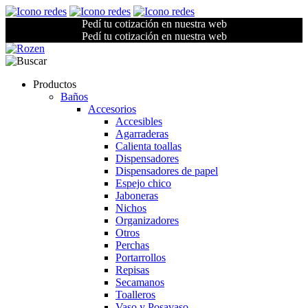
Pedí tu cotización en nuestra web
Pedí tu cotización en nuestra web
Productos
Baños
Accesorios
Accesibles
Agarraderas
Calienta toallas
Dispensadores
Dispensadores de papel
Espejo chico
Jaboneras
Nichos
Organizadores
Otros
Perchas
Portarrollos
Repisas
Secamanos
Toalleros
Vaso y Posavaso