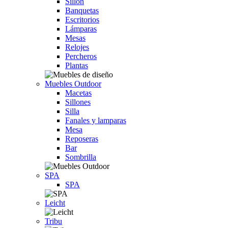
Sillón
Banquetas
Escritorios
Lámparas
Mesas
Relojes
Percheros
Plantas
Muebles Outdoor
Macetas
Sillones
Silla
Fanales y lamparas
Mesa
Reposeras
Bar
Sombrilla
SPA
SPA
Leicht
Tribu