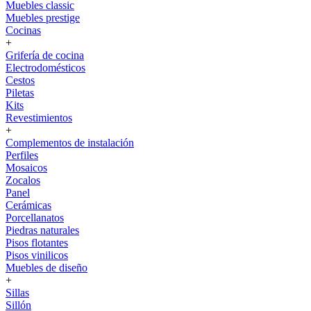
Muebles classic
Muebles prestige
Cocinas
+
Grifería de cocina
Electrodomésticos
Cestos
Piletas
Kits
Revestimientos
+
Complementos de instalación
Perfiles
Mosaicos
Zocalos
Panel
Cerámicas
Porcellanatos
Piedras naturales
Pisos flotantes
Pisos vinilicos
Muebles de diseño
+
Sillas
Sillón