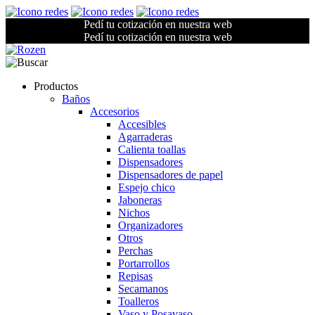
Pedí tu cotización en nuestra web
Pedí tu cotización en nuestra web
Productos
Baños
Accesorios
Accesibles
Agarraderas
Calienta toallas
Dispensadores
Dispensadores de papel
Espejo chico
Jaboneras
Nichos
Organizadores
Otros
Perchas
Portarrollos
Repisas
Secamanos
Toalleros
Vaso y Posavaso