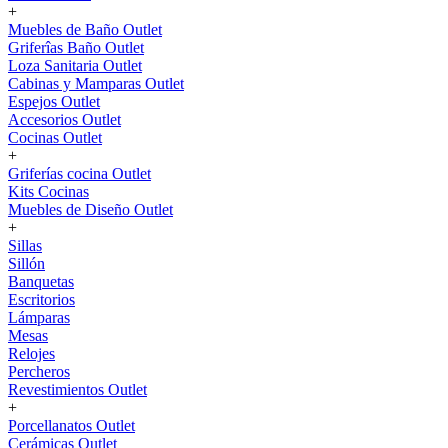
+
Muebles de Baño Outlet
Griferîas Baño Outlet
Loza Sanitaria Outlet
Cabinas y Mamparas Outlet
Espejos Outlet
Accesorios Outlet
Cocinas Outlet
+
Griferías cocina Outlet
Kits Cocinas
Muebles de Diseño Outlet
+
Sillas
Sillón
Banquetas
Escritorios
Lámparas
Mesas
Relojes
Percheros
Revestimientos Outlet
+
Porcellanatos Outlet
Cerámicas Outlet