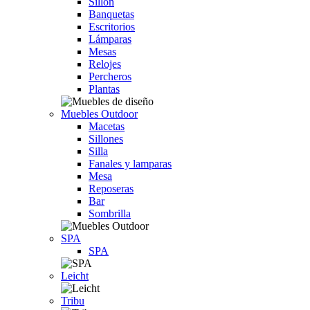
Sillón
Banquetas
Escritorios
Lámparas
Mesas
Relojes
Percheros
Plantas
Muebles Outdoor
Macetas
Sillones
Silla
Fanales y lamparas
Mesa
Reposeras
Bar
Sombrilla
SPA
SPA
Leicht
Tribu