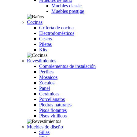
Muebles de baño
Muebles classic
Muebles prestige
Cocinas
Grifería de cocina
Electrodomésticos
Cestos
Piletas
Kits
Revestimientos
Complementos de instalación
Perfiles
Mosaicos
Zocalos
Panel
Cerámicas
Porcellanatos
Piedras naturales
Pisos flotantes
Pisos vinilicos
Muebles de diseño
Sillas