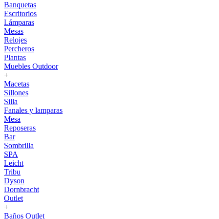
Banquetas
Escritorios
Lámparas
Mesas
Relojes
Percheros
Plantas
Muebles Outdoor
+
Macetas
Sillones
Silla
Fanales y lamparas
Mesa
Reposeras
Bar
Sombrilla
SPA
Leicht
Tribu
Dyson
Dornbracht
Outlet
+
Baños Outlet