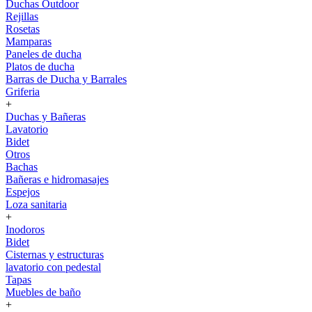
Duchas Outdoor
Rejillas
Rosetas
Mamparas
Paneles de ducha
Platos de ducha
Barras de Ducha y Barrales
Griferia
+
Duchas y Bañeras
Lavatorio
Bidet
Otros
Bachas
Bañeras e hidromasajes
Espejos
Loza sanitaria
+
Inodoros
Bidet
Cisternas y estructuras
lavatorio con pedestal
Tapas
Muebles de baño
+