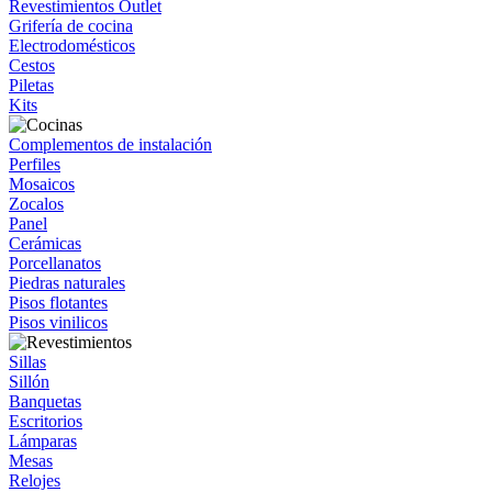
Revestimientos Outlet
Grifería de cocina
Electrodomésticos
Cestos
Piletas
Kits
Complementos de instalación
Perfiles
Mosaicos
Zocalos
Panel
Cerámicas
Porcellanatos
Piedras naturales
Pisos flotantes
Pisos vinilicos
Sillas
Sillón
Banquetas
Escritorios
Lámparas
Mesas
Relojes