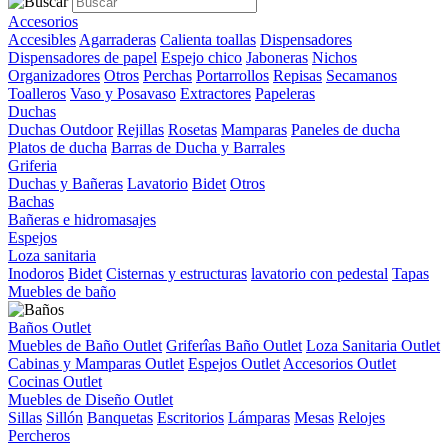
Accesorios
Accesibles
Agarraderas
Calienta toallas
Dispensadores
Dispensadores de papel
Espejo chico
Jaboneras
Nichos
Organizadores
Otros
Perchas
Portarrollos
Repisas
Secamanos
Toalleros
Vaso y Posavaso
Extractores
Papeleras
Duchas
Duchas Outdoor
Rejillas
Rosetas
Mamparas
Paneles de ducha
Platos de ducha
Barras de Ducha y Barrales
Griferia
Duchas y Bañeras
Lavatorio
Bidet
Otros
Bachas
Bañeras e hidromasajes
Espejos
Loza sanitaria
Inodoros
Bidet
Cisternas y estructuras
lavatorio con pedestal
Tapas
Muebles de baño
Baños Outlet
Muebles de Baño Outlet
Griferîas Baño Outlet
Loza Sanitaria Outlet
Cabinas y Mamparas Outlet
Espejos Outlet
Accesorios Outlet
Cocinas Outlet
Muebles de Diseño Outlet
Sillas
Sillón
Banquetas
Escritorios
Lámparas
Mesas
Relojes
Percheros