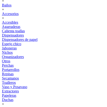
+
Baños
+
Accesorios
+
Accesibles
Agarraderas
Calienta toallas
Dispensadores
Dispensadores de papel
Espejo chico
Jaboneras
Nichos
Organizadores
Otros
Perchas
Portarrollos
Repisas
Secamanos
Toalleros
Vaso y Posavaso
Extractores
Papeleras
Duchas
+