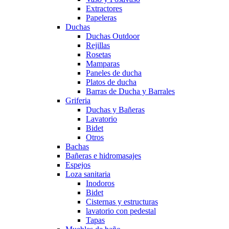
Extractores
Papeleras
Duchas
Duchas Outdoor
Rejillas
Rosetas
Mamparas
Paneles de ducha
Platos de ducha
Barras de Ducha y Barrales
Griferia
Duchas y Bañeras
Lavatorio
Bidet
Otros
Bachas
Bañeras e hidromasajes
Espejos
Loza sanitaria
Inodoros
Bidet
Cisternas y estructuras
lavatorio con pedestal
Tapas