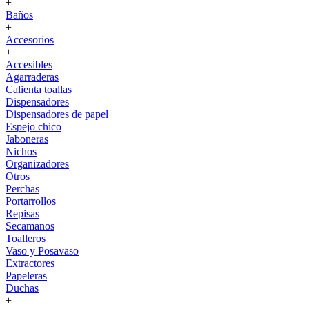
+
Baños
+
Accesorios
+
Accesibles
Agarraderas
Calienta toallas
Dispensadores
Dispensadores de papel
Espejo chico
Jaboneras
Nichos
Organizadores
Otros
Perchas
Portarrollos
Repisas
Secamanos
Toalleros
Vaso y Posavaso
Extractores
Papeleras
Duchas
+