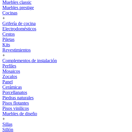
Muebles classic
Muebles prestige
Cocinas
+
Grifería de cocina
Electrodomésticos
Cestos
Piletas
Kits
Revestimientos
+
Complementos de instalación
Perfiles
Mosaicos
Zocalos
Panel
Cerámicas
Porcellanatos
Piedras naturales
Pisos flotantes
Pisos vinilicos
Muebles de diseño
+
Sillas
Sillón