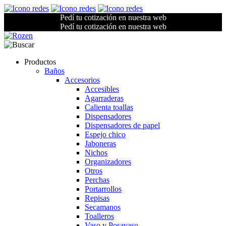
Pedí tu cotización en nuestra web
Pedí tu cotización en nuestra web
Productos
Baños
Accesorios
Accesibles
Agarraderas
Calienta toallas
Dispensadores
Dispensadores de papel
Espejo chico
Jaboneras
Nichos
Organizadores
Otros
Perchas
Portarrollos
Repisas
Secamanos
Toalleros
Vaso y Posavaso