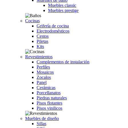
Muebles de baño
Muebles classic
Muebles prestige
Cocinas
Grifería de cocina
Electrodomésticos
Cestos
Piletas
Kits
Revestimientos
Complementos de instalación
Perfiles
Mosaicos
Zocalos
Panel
Cerámicas
Porcellanatos
Piedras naturales
Pisos flotantes
Pisos vinilicos
Muebles de diseño
Sillas