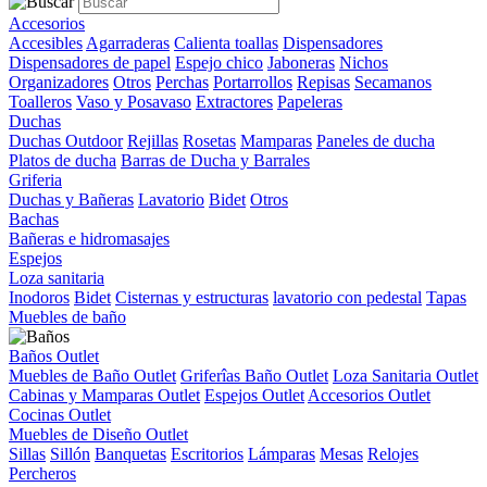
Accesorios
Accesibles
Agarraderas
Calienta toallas
Dispensadores
Dispensadores de papel
Espejo chico
Jaboneras
Nichos
Organizadores
Otros
Perchas
Portarrollos
Repisas
Secamanos
Toalleros
Vaso y Posavaso
Extractores
Papeleras
Duchas
Duchas Outdoor
Rejillas
Rosetas
Mamparas
Paneles de ducha
Platos de ducha
Barras de Ducha y Barrales
Griferia
Duchas y Bañeras
Lavatorio
Bidet
Otros
Bachas
Bañeras e hidromasajes
Espejos
Loza sanitaria
Inodoros
Bidet
Cisternas y estructuras
lavatorio con pedestal
Tapas
Muebles de baño
Baños Outlet
Muebles de Baño Outlet
Griferîas Baño Outlet
Loza Sanitaria Outlet
Cabinas y Mamparas Outlet
Espejos Outlet
Accesorios Outlet
Cocinas Outlet
Muebles de Diseño Outlet
Sillas
Sillón
Banquetas
Escritorios
Lámparas
Mesas
Relojes
Percheros