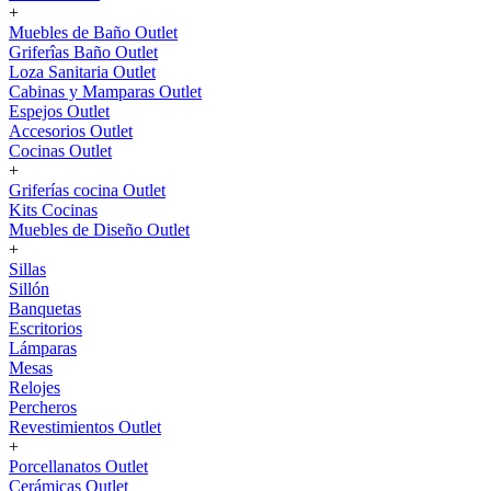
+
Muebles de Baño Outlet
Griferîas Baño Outlet
Loza Sanitaria Outlet
Cabinas y Mamparas Outlet
Espejos Outlet
Accesorios Outlet
Cocinas Outlet
+
Griferías cocina Outlet
Kits Cocinas
Muebles de Diseño Outlet
+
Sillas
Sillón
Banquetas
Escritorios
Lámparas
Mesas
Relojes
Percheros
Revestimientos Outlet
+
Porcellanatos Outlet
Cerámicas Outlet