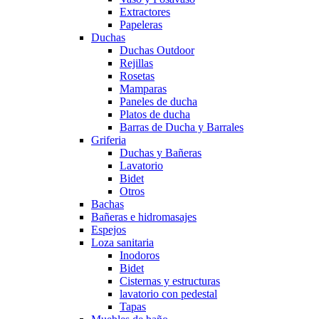
Extractores
Papeleras
Duchas
Duchas Outdoor
Rejillas
Rosetas
Mamparas
Paneles de ducha
Platos de ducha
Barras de Ducha y Barrales
Griferia
Duchas y Bañeras
Lavatorio
Bidet
Otros
Bachas
Bañeras e hidromasajes
Espejos
Loza sanitaria
Inodoros
Bidet
Cisternas y estructuras
lavatorio con pedestal
Tapas