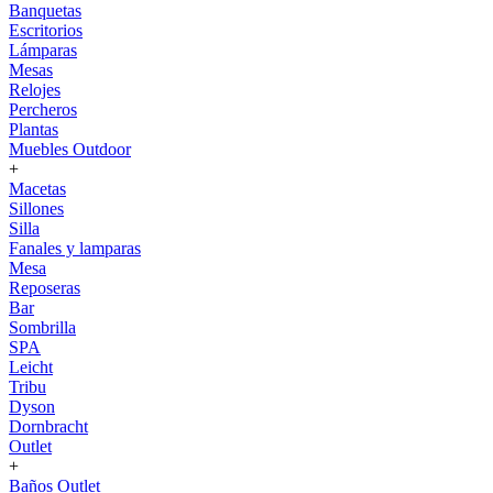
Banquetas
Escritorios
Lámparas
Mesas
Relojes
Percheros
Plantas
Muebles Outdoor
+
Macetas
Sillones
Silla
Fanales y lamparas
Mesa
Reposeras
Bar
Sombrilla
SPA
Leicht
Tribu
Dyson
Dornbracht
Outlet
+
Baños Outlet