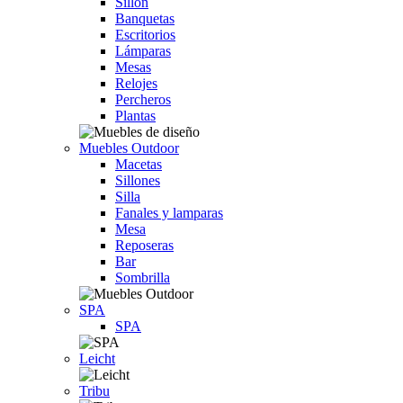
Sillón
Banquetas
Escritorios
Lámparas
Mesas
Relojes
Percheros
Plantas
Muebles Outdoor
Macetas
Sillones
Silla
Fanales y lamparas
Mesa
Reposeras
Bar
Sombrilla
SPA
SPA
Leicht
Tribu