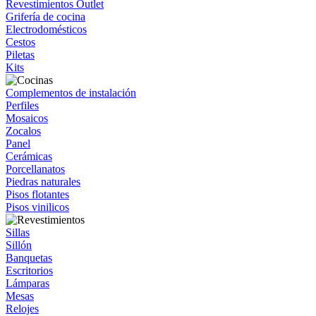
Revestimientos Outlet
Grifería de cocina
Electrodomésticos
Cestos
Piletas
Kits
Complementos de instalación
Perfiles
Mosaicos
Zocalos
Panel
Cerámicas
Porcellanatos
Piedras naturales
Pisos flotantes
Pisos vinilicos
Sillas
Sillón
Banquetas
Escritorios
Lámparas
Mesas
Relojes