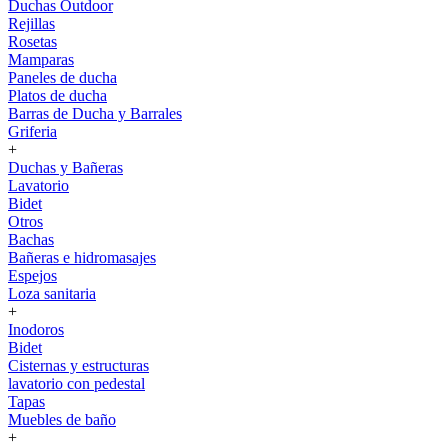
Duchas Outdoor
Rejillas
Rosetas
Mamparas
Paneles de ducha
Platos de ducha
Barras de Ducha y Barrales
Griferia
+
Duchas y Bañeras
Lavatorio
Bidet
Otros
Bachas
Bañeras e hidromasajes
Espejos
Loza sanitaria
+
Inodoros
Bidet
Cisternas y estructuras
lavatorio con pedestal
Tapas
Muebles de baño
+