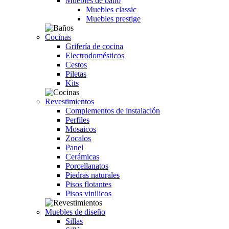
Muebles de baño
Muebles classic
Muebles prestige
Cocinas
Grifería de cocina
Electrodomésticos
Cestos
Piletas
Kits
Revestimientos
Complementos de instalación
Perfiles
Mosaicos
Zocalos
Panel
Cerámicas
Porcellanatos
Piedras naturales
Pisos flotantes
Pisos vinilicos
Muebles de diseño
Sillas