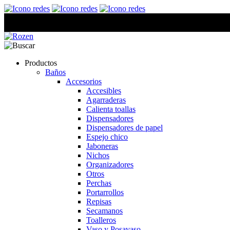
Productos
Baños
Accesorios
Accesibles
Agarraderas
Calienta toallas
Dispensadores
Dispensadores de papel
Espejo chico
Jaboneras
Nichos
Organizadores
Otros
Perchas
Portarrollos
Repisas
Secamanos
Toalleros
Vaso y Posavaso