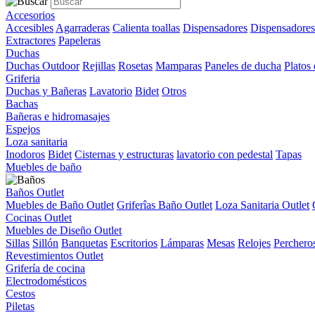
Accesorios
Accesibles
Agarraderas
Calienta toallas
Dispensadores
Dispensadores
Extractores
Papeleras
Duchas
Duchas Outdoor
Rejillas
Rosetas
Mamparas
Paneles de ducha
Platos
Griferia
Duchas y Bañeras
Lavatorio
Bidet
Otros
Bachas
Bañeras e hidromasajes
Espejos
Loza sanitaria
Inodoros
Bidet
Cisternas y estructuras
lavatorio con pedestal
Tapas
Muebles de baño
Baños Outlet
Muebles de Baño Outlet
Griferîas Baño Outlet
Loza Sanitaria Outlet
Cocinas Outlet
Muebles de Diseño Outlet
Sillas
Sillón
Banquetas
Escritorios
Lámparas
Mesas
Relojes
Perchero
Revestimientos Outlet
Grifería de cocina
Electrodomésticos
Cestos
Piletas