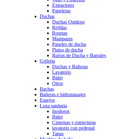
Extractores
Papeleras
Duchas
Duchas Outdoor
Rejillas
Rosetas
Mamparas
Paneles de ducha
Platos de ducha
Barras de Ducha y Barrales
Griferia
Duchas y Bañeras
Lavatorio
Bidet
Otros
Bachas
Bañeras e hidromasajes
Espejos
Loza sanitaria
Inodoros
Bidet
Cisternas y estructuras
lavatorio con pedestal
Tapas