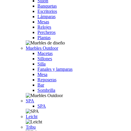
Sillón
Banquetas
Escritorios
Lámparas
Mesas
Relojes
Percheros
Plantas
Muebles Outdoor
Macetas
Sillones
Silla
Fanales y lamparas
Mesa
Reposeras
Bar
Sombrilla
SPA
SPA
Leicht
Tribu