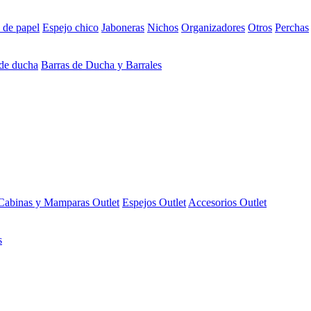
 de papel
Espejo chico
Jaboneras
Nichos
Organizadores
Otros
Perchas
 de ducha
Barras de Ducha y Barrales
Cabinas y Mamparas Outlet
Espejos Outlet
Accesorios Outlet
s