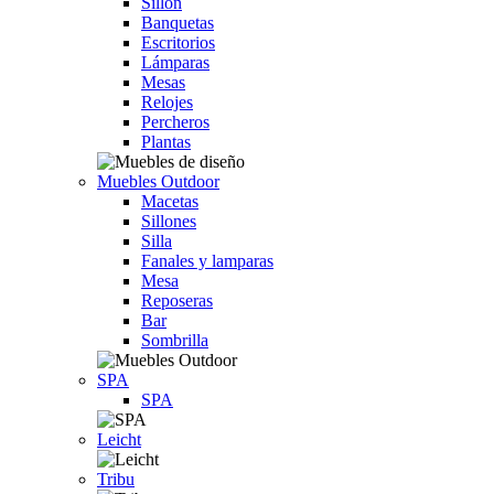
Sillón
Banquetas
Escritorios
Lámparas
Mesas
Relojes
Percheros
Plantas
Muebles Outdoor
Macetas
Sillones
Silla
Fanales y lamparas
Mesa
Reposeras
Bar
Sombrilla
SPA
SPA
Leicht
Tribu