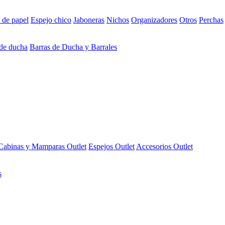
 de papel
Espejo chico
Jaboneras
Nichos
Organizadores
Otros
Perchas
 de ducha
Barras de Ducha y Barrales
Cabinas y Mamparas Outlet
Espejos Outlet
Accesorios Outlet
s