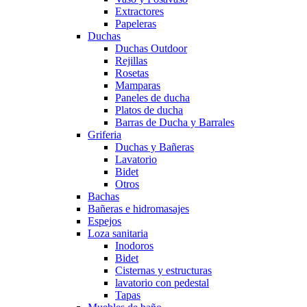
Extractores
Papeleras
Duchas
Duchas Outdoor
Rejillas
Rosetas
Mamparas
Paneles de ducha
Platos de ducha
Barras de Ducha y Barrales
Griferia
Duchas y Bañeras
Lavatorio
Bidet
Otros
Bachas
Bañeras e hidromasajes
Espejos
Loza sanitaria
Inodoros
Bidet
Cisternas y estructuras
lavatorio con pedestal
Tapas