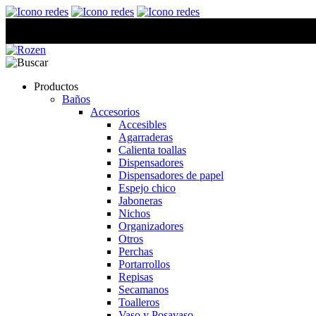
Productos
Baños
Accesorios
Accesibles
Agarraderas
Calienta toallas
Dispensadores
Dispensadores de papel
Espejo chico
Jaboneras
Nichos
Organizadores
Otros
Perchas
Portarrollos
Repisas
Secamanos
Toalleros
Vaso y Posavaso