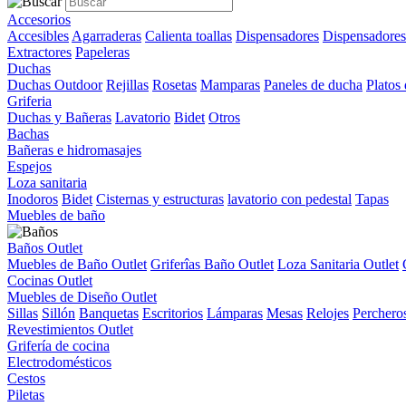
Accesorios
Accesibles
Agarraderas
Calienta toallas
Dispensadores
Dispensadores
Extractores
Papeleras
Duchas
Duchas Outdoor
Rejillas
Rosetas
Mamparas
Paneles de ducha
Platos
Griferia
Duchas y Bañeras
Lavatorio
Bidet
Otros
Bachas
Bañeras e hidromasajes
Espejos
Loza sanitaria
Inodoros
Bidet
Cisternas y estructuras
lavatorio con pedestal
Tapas
Muebles de baño
Baños Outlet
Muebles de Baño Outlet
Griferîas Baño Outlet
Loza Sanitaria Outlet
Cocinas Outlet
Muebles de Diseño Outlet
Sillas
Sillón
Banquetas
Escritorios
Lámparas
Mesas
Relojes
Perchero
Revestimientos Outlet
Grifería de cocina
Electrodomésticos
Cestos
Piletas