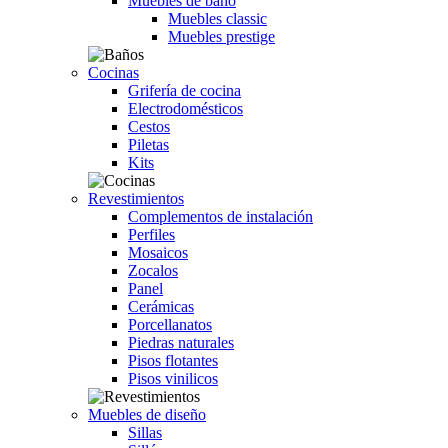
Muebles de baño
Muebles classic
Muebles prestige
Cocinas
Grifería de cocina
Electrodomésticos
Cestos
Piletas
Kits
Revestimientos
Complementos de instalación
Perfiles
Mosaicos
Zocalos
Panel
Cerámicas
Porcellanatos
Piedras naturales
Pisos flotantes
Pisos vinilicos
Muebles de diseño
Sillas