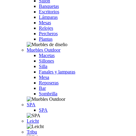
Sillón
Banquetas
Escritorios
Lámparas
Mesas
Relojes
Percheros
Plantas
Muebles Outdoor
Macetas
Sillones
Silla
Fanales y lamparas
Mesa
Reposeras
Bar
Sombrilla
SPA
SPA
Leicht
Tribu