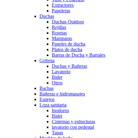
Extractores
Papeleras
Duchas
Duchas Outdoor
Rejillas
Rosetas
Mamparas
Paneles de ducha
Platos de ducha
Barras de Ducha y Barrales
Griferia
Duchas y Bañeras
Lavatorio
Bidet
Otros
Bachas
Bañeras e hidromasajes
Espejos
Loza sanitaria
Inodoros
Bidet
Cisternas y estructuras
lavatorio con pedestal
Tapas