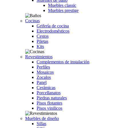
Muebles de baño
Muebles classic
Muebles prestige
Cocinas
Grifería de cocina
Electrodomésticos
Cestos
Piletas
Kits
Revestimientos
Complementos de instalación
Perfiles
Mosaicos
Zocalos
Panel
Cerámicas
Porcellanatos
Piedras naturales
Pisos flotantes
Pisos vinilicos
Muebles de diseño
Sillas