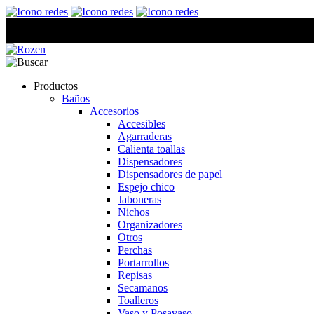
Productos
Baños
Accesorios
Accesibles
Agarraderas
Calienta toallas
Dispensadores
Dispensadores de papel
Espejo chico
Jaboneras
Nichos
Organizadores
Otros
Perchas
Portarrollos
Repisas
Secamanos
Toalleros
Vaso y Posavaso