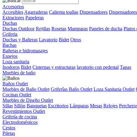
Accesorios
Accesibles
Agarraderas
Calienta toallas
Dispensadores
Dispensadores
Extractores
Papeleras
Duchas
Duchas Outdoor
Rejillas
Rosetas
Mamparas
Paneles de ducha
Platos
Griferia
Duchas y Bañeras
Lavatorio
Bidet
Otros
Bachas
Bañeras e hidromasajes
Espejos
Loza sanitaria
Inodoros
Bidet
Cisternas y estructuras
lavatorio con pedestal
Tapas
Muebles de baño
Baños Outlet
Muebles de Baño Outlet
Griferîas Baño Outlet
Loza Sanitaria Outlet
Cocinas Outlet
Muebles de Diseño Outlet
Sillas
Sillón
Banquetas
Escritorios
Lámparas
Mesas
Relojes
Perchero
Revestimientos Outlet
Grifería de cocina
Electrodomésticos
Cestos
Piletas