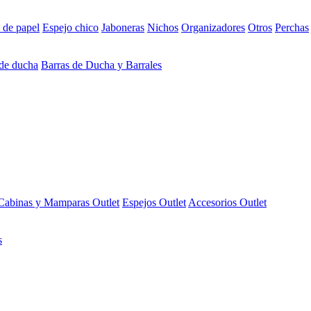
 de papel
Espejo chico
Jaboneras
Nichos
Organizadores
Otros
Perchas
 de ducha
Barras de Ducha y Barrales
Cabinas y Mamparas Outlet
Espejos Outlet
Accesorios Outlet
s