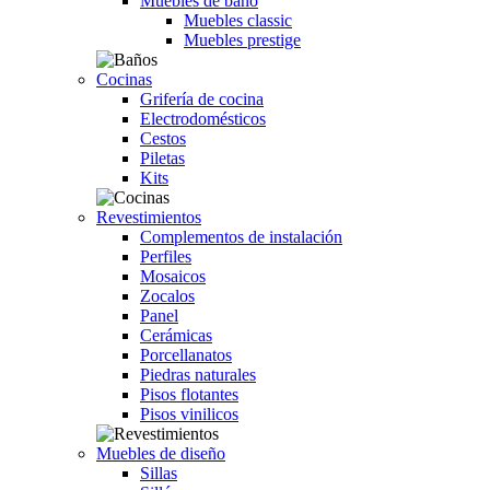
Muebles de baño
Muebles classic
Muebles prestige
Cocinas
Grifería de cocina
Electrodomésticos
Cestos
Piletas
Kits
Revestimientos
Complementos de instalación
Perfiles
Mosaicos
Zocalos
Panel
Cerámicas
Porcellanatos
Piedras naturales
Pisos flotantes
Pisos vinilicos
Muebles de diseño
Sillas