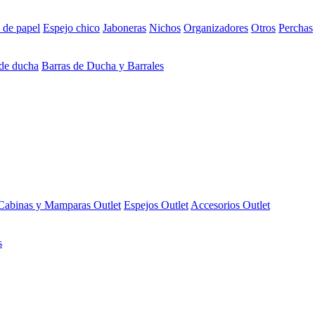
 de papel
Espejo chico
Jaboneras
Nichos
Organizadores
Otros
Perchas
 de ducha
Barras de Ducha y Barrales
Cabinas y Mamparas Outlet
Espejos Outlet
Accesorios Outlet
s