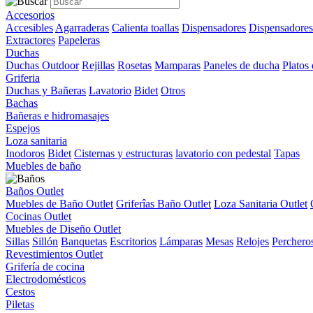
Accesorios
Accesibles
Agarraderas
Calienta toallas
Dispensadores
Dispensadores
Extractores
Papeleras
Duchas
Duchas Outdoor
Rejillas
Rosetas
Mamparas
Paneles de ducha
Platos
Griferia
Duchas y Bañeras
Lavatorio
Bidet
Otros
Bachas
Bañeras e hidromasajes
Espejos
Loza sanitaria
Inodoros
Bidet
Cisternas y estructuras
lavatorio con pedestal
Tapas
Muebles de baño
Baños Outlet
Muebles de Baño Outlet
Griferîas Baño Outlet
Loza Sanitaria Outlet
Cocinas Outlet
Muebles de Diseño Outlet
Sillas
Sillón
Banquetas
Escritorios
Lámparas
Mesas
Relojes
Perchero
Revestimientos Outlet
Grifería de cocina
Electrodomésticos
Cestos
Piletas