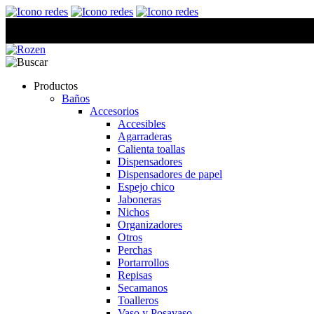
Productos
Baños
Accesorios
Accesibles
Agarraderas
Calienta toallas
Dispensadores
Dispensadores de papel
Espejo chico
Jaboneras
Nichos
Organizadores
Otros
Perchas
Portarrollos
Repisas
Secamanos
Toalleros
Vaso y Posavaso