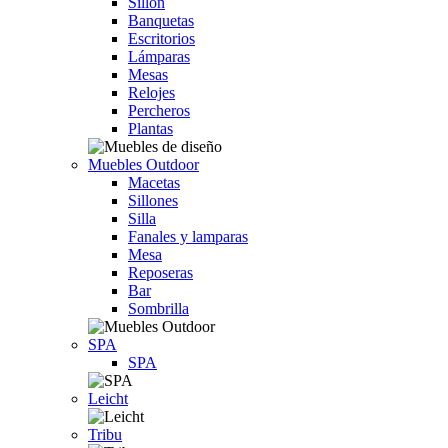
Sillón
Banquetas
Escritorios
Lámparas
Mesas
Relojes
Percheros
Plantas
Muebles Outdoor
Macetas
Sillones
Silla
Fanales y lamparas
Mesa
Reposeras
Bar
Sombrilla
SPA
SPA
Leicht
Tribu