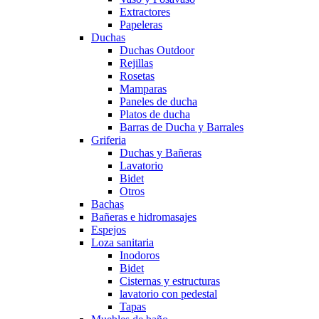
Extractores
Papeleras
Duchas
Duchas Outdoor
Rejillas
Rosetas
Mamparas
Paneles de ducha
Platos de ducha
Barras de Ducha y Barrales
Griferia
Duchas y Bañeras
Lavatorio
Bidet
Otros
Bachas
Bañeras e hidromasajes
Espejos
Loza sanitaria
Inodoros
Bidet
Cisternas y estructuras
lavatorio con pedestal
Tapas