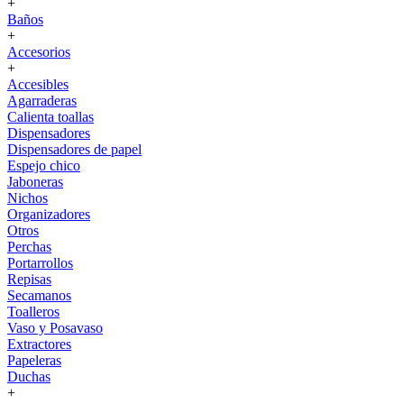
+
Baños
+
Accesorios
+
Accesibles
Agarraderas
Calienta toallas
Dispensadores
Dispensadores de papel
Espejo chico
Jaboneras
Nichos
Organizadores
Otros
Perchas
Portarrollos
Repisas
Secamanos
Toalleros
Vaso y Posavaso
Extractores
Papeleras
Duchas
+