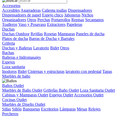
Accesorios
Accesibles
Agarraderas
Calienta toallas
Dispensadores
Dispensadores de papel
Espejo chico
Jaboneras
Nichos
Organizadores
Otros
Perchas
Portarrollos
Repisas
Secamanos
Toalleros
Vaso y Posavaso
Extractores
Papeleras
Duchas
Duchas Outdoor
Rejillas
Rosetas
Mamparas
Paneles de ducha
Platos de ducha
Barras de Ducha y Barrales
Griferia
Duchas y Bañeras
Lavatorio
Bidet
Otros
Bachas
Bañeras e hidromasajes
Espejos
Loza sanitaria
Inodoros
Bidet
Cisternas y estructuras
lavatorio con pedestal
Tapas
Muebles de baño
Baños Outlet
Muebles de Baño Outlet
Griferîas Baño Outlet
Loza Sanitaria Outlet
Cabinas y Mamparas Outlet
Espejos Outlet
Accesorios Outlet
Cocinas Outlet
Muebles de Diseño Outlet
Sillas
Sillón
Banquetas
Escritorios
Lámparas
Mesas
Relojes
Percheros