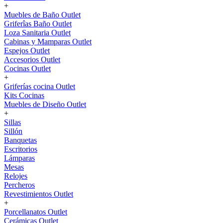
+
Muebles de Baño Outlet
Griferîas Baño Outlet
Loza Sanitaria Outlet
Cabinas y Mamparas Outlet
Espejos Outlet
Accesorios Outlet
Cocinas Outlet
+
Griferías cocina Outlet
Kits Cocinas
Muebles de Diseño Outlet
+
Sillas
Sillón
Banquetas
Escritorios
Lámparas
Mesas
Relojes
Percheros
Revestimientos Outlet
+
Porcellanatos Outlet
Cerámicas Outlet