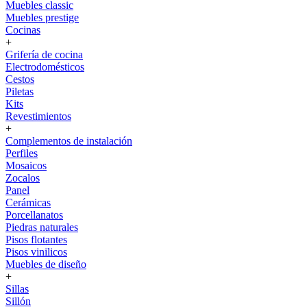
Muebles classic
Muebles prestige
Cocinas
+
Grifería de cocina
Electrodomésticos
Cestos
Piletas
Kits
Revestimientos
+
Complementos de instalación
Perfiles
Mosaicos
Zocalos
Panel
Cerámicas
Porcellanatos
Piedras naturales
Pisos flotantes
Pisos vinilicos
Muebles de diseño
+
Sillas
Sillón