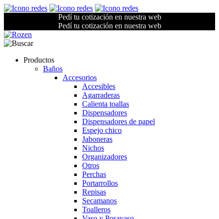
Pedí tu cotización en nuestra web
Pedí tu cotización en nuestra web
Productos
Baños
Accesorios
Accesibles
Agarraderas
Calienta toallas
Dispensadores
Dispensadores de papel
Espejo chico
Jaboneras
Nichos
Organizadores
Otros
Perchas
Portarrollos
Repisas
Secamanos
Toalleros
Vaso y Posavaso