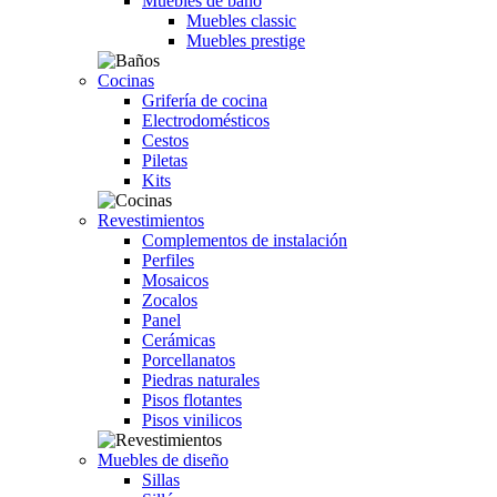
Muebles de baño
Muebles classic
Muebles prestige
Cocinas
Grifería de cocina
Electrodomésticos
Cestos
Piletas
Kits
Revestimientos
Complementos de instalación
Perfiles
Mosaicos
Zocalos
Panel
Cerámicas
Porcellanatos
Piedras naturales
Pisos flotantes
Pisos vinilicos
Muebles de diseño
Sillas