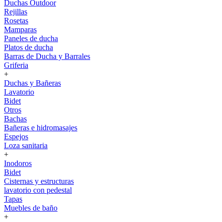
Duchas Outdoor
Rejillas
Rosetas
Mamparas
Paneles de ducha
Platos de ducha
Barras de Ducha y Barrales
Griferia
+
Duchas y Bañeras
Lavatorio
Bidet
Otros
Bachas
Bañeras e hidromasajes
Espejos
Loza sanitaria
+
Inodoros
Bidet
Cisternas y estructuras
lavatorio con pedestal
Tapas
Muebles de baño
+