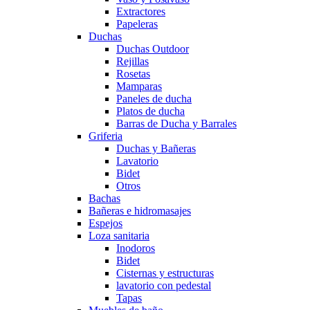
Extractores
Papeleras
Duchas
Duchas Outdoor
Rejillas
Rosetas
Mamparas
Paneles de ducha
Platos de ducha
Barras de Ducha y Barrales
Griferia
Duchas y Bañeras
Lavatorio
Bidet
Otros
Bachas
Bañeras e hidromasajes
Espejos
Loza sanitaria
Inodoros
Bidet
Cisternas y estructuras
lavatorio con pedestal
Tapas