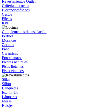
Revestimientos Outlet
Grifería de cocina
Electrodomésticos
Cestos
Piletas
Kits
Complementos de instalación
Perfiles
Mosaicos
Zocalos
Panel
Cerámicas
Porcellanatos
Piedras naturales
Pisos flotantes
Pisos vinilicos
Sillas
Sillón
Banquetas
Escritorios
Lámparas
Mesas
Relojes