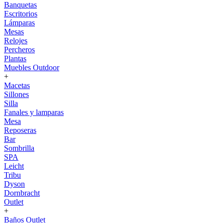
Banquetas
Escritorios
Lámparas
Mesas
Relojes
Percheros
Plantas
Muebles Outdoor
+
Macetas
Sillones
Silla
Fanales y lamparas
Mesa
Reposeras
Bar
Sombrilla
SPA
Leicht
Tribu
Dyson
Dornbracht
Outlet
+
Baños Outlet