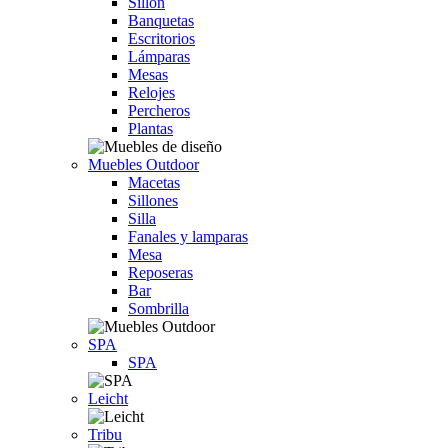
Sillón
Banquetas
Escritorios
Lámparas
Mesas
Relojes
Percheros
Plantas
Muebles Outdoor
Macetas
Sillones
Silla
Fanales y lamparas
Mesa
Reposeras
Bar
Sombrilla
SPA
SPA
Leicht
Tribu