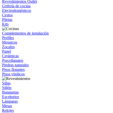
Revestimientos Outlet
Grifería de cocina
Electrodomésticos
Cestos
Piletas
Kits
Complementos de instalación
Perfiles
Mosaicos
Zocalos
Panel
Cerámicas
Porcellanatos
Piedras naturales
Pisos flotantes
Pisos vinilicos
Sillas
Sillón
Banquetas
Escritorios
Lámparas
Mesas
Relojes