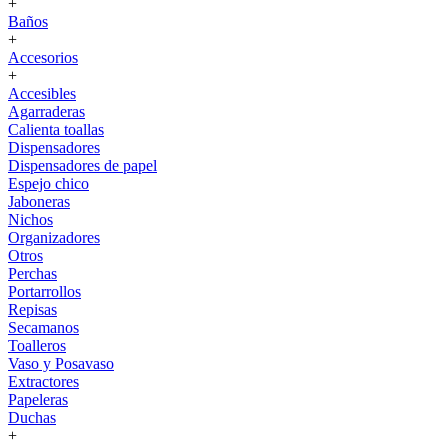
+
Baños
+
Accesorios
+
Accesibles
Agarraderas
Calienta toallas
Dispensadores
Dispensadores de papel
Espejo chico
Jaboneras
Nichos
Organizadores
Otros
Perchas
Portarrollos
Repisas
Secamanos
Toalleros
Vaso y Posavaso
Extractores
Papeleras
Duchas
+