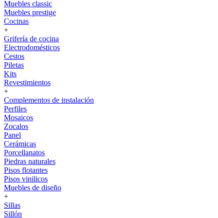
Muebles classic
Muebles prestige
Cocinas
+
Grifería de cocina
Electrodomésticos
Cestos
Piletas
Kits
Revestimientos
+
Complementos de instalación
Perfiles
Mosaicos
Zocalos
Panel
Cerámicas
Porcellanatos
Piedras naturales
Pisos flotantes
Pisos vinilicos
Muebles de diseño
+
Sillas
Sillón