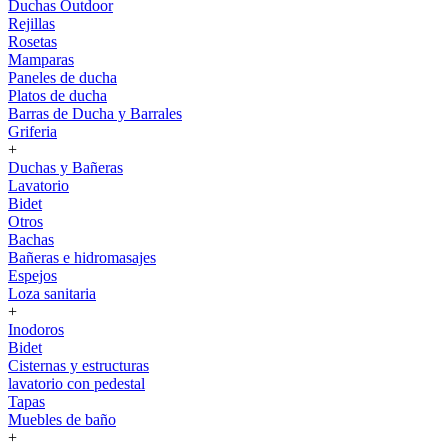
Duchas Outdoor
Rejillas
Rosetas
Mamparas
Paneles de ducha
Platos de ducha
Barras de Ducha y Barrales
Griferia
+
Duchas y Bañeras
Lavatorio
Bidet
Otros
Bachas
Bañeras e hidromasajes
Espejos
Loza sanitaria
+
Inodoros
Bidet
Cisternas y estructuras
lavatorio con pedestal
Tapas
Muebles de baño
+