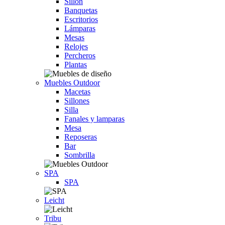
Sillón
Banquetas
Escritorios
Lámparas
Mesas
Relojes
Percheros
Plantas
Muebles Outdoor
Macetas
Sillones
Silla
Fanales y lamparas
Mesa
Reposeras
Bar
Sombrilla
SPA
SPA
Leicht
Tribu