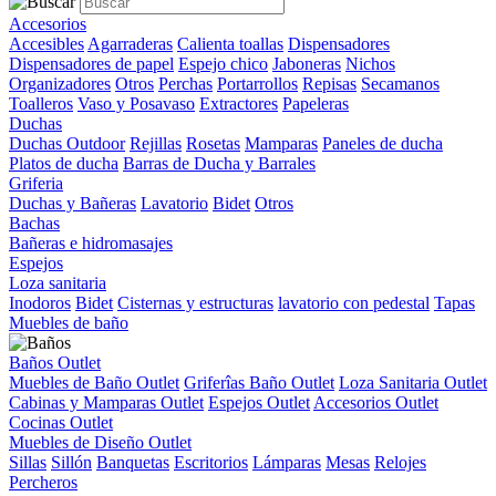
Accesorios
Accesibles
Agarraderas
Calienta toallas
Dispensadores
Dispensadores de papel
Espejo chico
Jaboneras
Nichos
Organizadores
Otros
Perchas
Portarrollos
Repisas
Secamanos
Toalleros
Vaso y Posavaso
Extractores
Papeleras
Duchas
Duchas Outdoor
Rejillas
Rosetas
Mamparas
Paneles de ducha
Platos de ducha
Barras de Ducha y Barrales
Griferia
Duchas y Bañeras
Lavatorio
Bidet
Otros
Bachas
Bañeras e hidromasajes
Espejos
Loza sanitaria
Inodoros
Bidet
Cisternas y estructuras
lavatorio con pedestal
Tapas
Muebles de baño
Baños Outlet
Muebles de Baño Outlet
Griferîas Baño Outlet
Loza Sanitaria Outlet
Cabinas y Mamparas Outlet
Espejos Outlet
Accesorios Outlet
Cocinas Outlet
Muebles de Diseño Outlet
Sillas
Sillón
Banquetas
Escritorios
Lámparas
Mesas
Relojes
Percheros