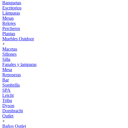
Banquetas
Escritorios
Lámparas
Mesas
Relojes
Percheros
Plantas
Muebles Outdoor
+
Macetas
Sillones
Silla
Fanales y lamparas
Mesa
Reposeras
Bar
Sombrilla
SPA
Leicht
Tribu
Dyson
Dornbracht
Outlet
+
Baños Outlet