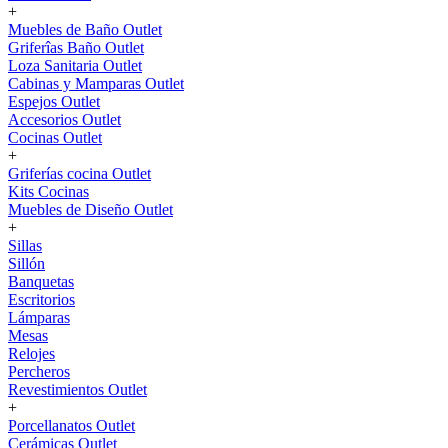
+
Muebles de Baño Outlet
Griferîas Baño Outlet
Loza Sanitaria Outlet
Cabinas y Mamparas Outlet
Espejos Outlet
Accesorios Outlet
Cocinas Outlet
+
Griferías cocina Outlet
Kits Cocinas
Muebles de Diseño Outlet
+
Sillas
Sillón
Banquetas
Escritorios
Lámparas
Mesas
Relojes
Percheros
Revestimientos Outlet
+
Porcellanatos Outlet
Cerámicas Outlet