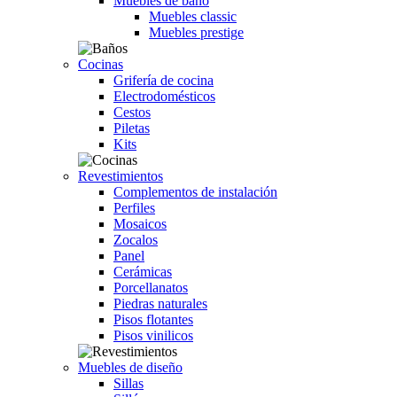
Muebles de baño
Muebles classic
Muebles prestige
Cocinas
Grifería de cocina
Electrodomésticos
Cestos
Piletas
Kits
Revestimientos
Complementos de instalación
Perfiles
Mosaicos
Zocalos
Panel
Cerámicas
Porcellanatos
Piedras naturales
Pisos flotantes
Pisos vinilicos
Muebles de diseño
Sillas