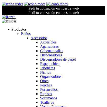
Pedí tu cotización en nuestra web
Pedí tu cotización en nuestra web
Productos
Baños
Accesorios
Accesibles
Agarraderas
Calienta toallas
Dispensadores
Dispensadores de papel
Espejo chico
Jaboneras
Nichos
Organizadores
Otros
Perchas
Portarrollos
Repisas
Secamanos
Toalleros
Vaso y Posavaso