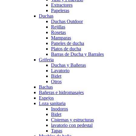
Extractores
Papeleras
Duchas
Duchas Outdoor
Rejillas
Rosetas
Mamparas
Paneles de ducha
Platos de ducha
Barras de Ducha y Barrales
Griferia
Duchas y Bañeras
Lavatorio
Bidet
Otros
Bachas
Bañeras e hidromasajes
Espejos
Loza sanitaria
Inodoros
Bidet
Cisternas y estructuras
lavatorio con pedestal
Tapas