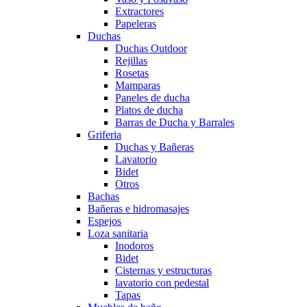
Extractores
Papeleras
Duchas
Duchas Outdoor
Rejillas
Rosetas
Mamparas
Paneles de ducha
Platos de ducha
Barras de Ducha y Barrales
Griferia
Duchas y Bañeras
Lavatorio
Bidet
Otros
Bachas
Bañeras e hidromasajes
Espejos
Loza sanitaria
Inodoros
Bidet
Cisternas y estructuras
lavatorio con pedestal
Tapas