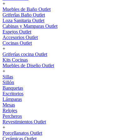
+
Muebles de Baño Outlet
Griferîas Baño Outlet
Loza Sanitaria Outlet
Cabinas y Mamparas Outlet
Espejos Outlet
Accesorios Outlet
Cocinas Outlet
+
Griferías cocina Outlet
Kits Cocinas
Muebles de Diseño Outlet
+
Sillas
Sillón
Banquetas
Escritorios
Lámparas
Mesas
Relojes
Percheros
Revestimientos Outlet
+
Porcellanatos Outlet
Cerámicas Outlet