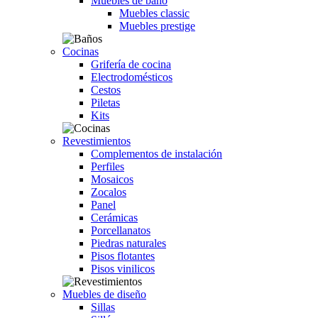
Muebles de baño
Muebles classic
Muebles prestige
Cocinas
Grifería de cocina
Electrodomésticos
Cestos
Piletas
Kits
Revestimientos
Complementos de instalación
Perfiles
Mosaicos
Zocalos
Panel
Cerámicas
Porcellanatos
Piedras naturales
Pisos flotantes
Pisos vinilicos
Muebles de diseño
Sillas