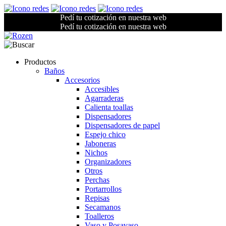
Pedí tu cotización en nuestra web
Pedí tu cotización en nuestra web
Productos
Baños
Accesorios
Accesibles
Agarraderas
Calienta toallas
Dispensadores
Dispensadores de papel
Espejo chico
Jaboneras
Nichos
Organizadores
Otros
Perchas
Portarrollos
Repisas
Secamanos
Toalleros
Vaso y Posavaso