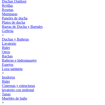
Duchas Outdoor
Rejillas
Rosetas
Mamparas
Paneles de ducha
Platos de ducha
Barras de Ducha y Barrales
Griferia
+
Duchas y Bañeras
Lavatorio
Bidet
Otros
Bachas
Bañeras e hidromasajes
Espejos
Loza sanitaria
+
Inodoros
Bidet
Cisternas y estructuras
lavatorio con pedestal
Tapas
Muebles de baño
+