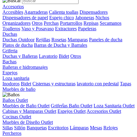
Accesorios
Accesibles
Agarraderas
Calienta toallas
Dispensadores
Dispensadores de papel
Espejo chico
Jaboneras
Nichos
Organizadores
Otros
Perchas
Portarrollos
Repisas
Secamanos
Toalleros
Vaso y Posavaso
Extractores
Papeleras
Duchas
Duchas Outdoor
Rejillas
Rosetas
Mamparas
Paneles de ducha
Platos de ducha
Barras de Ducha y Barrales
Griferia
Duchas y Bañeras
Lavatorio
Bidet
Otros
Bachas
Bañeras e hidromasajes
Espejos
Loza sanitaria
Inodoros
Bidet
Cisternas y estructuras
lavatorio con pedestal
Tapas
Muebles de baño
Baños Outlet
Muebles de Baño Outlet
Griferîas Baño Outlet
Loza Sanitaria Outlet
Cabinas y Mamparas Outlet
Espejos Outlet
Accesorios Outlet
Cocinas Outlet
Muebles de Diseño Outlet
Sillas
Sillón
Banquetas
Escritorios
Lámparas
Mesas
Relojes
Percheros