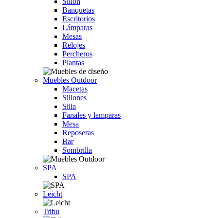
Sillón
Banquetas
Escritorios
Lámparas
Mesas
Relojes
Percheros
Plantas
Muebles Outdoor
Macetas
Sillones
Silla
Fanales y lamparas
Mesa
Reposeras
Bar
Sombrilla
SPA
SPA
Leicht
Tribu