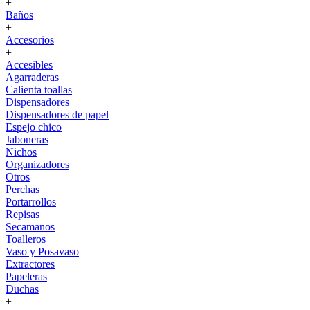
+
Baños
+
Accesorios
+
Accesibles
Agarraderas
Calienta toallas
Dispensadores
Dispensadores de papel
Espejo chico
Jaboneras
Nichos
Organizadores
Otros
Perchas
Portarrollos
Repisas
Secamanos
Toalleros
Vaso y Posavaso
Extractores
Papeleras
Duchas
+