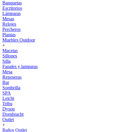
Banquetas
Escritorios
Lámparas
Mesas
Relojes
Percheros
Plantas
Muebles Outdoor
+
Macetas
Sillones
Silla
Fanales y lamparas
Mesa
Reposeras
Bar
Sombrilla
SPA
Leicht
Tribu
Dyson
Dornbracht
Outlet
+
Baños Outlet