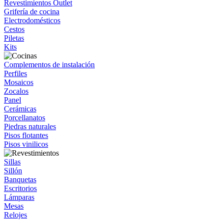
Revestimientos Outlet
Grifería de cocina
Electrodomésticos
Cestos
Piletas
Kits
Complementos de instalación
Perfiles
Mosaicos
Zocalos
Panel
Cerámicas
Porcellanatos
Piedras naturales
Pisos flotantes
Pisos vinilicos
Sillas
Sillón
Banquetas
Escritorios
Lámparas
Mesas
Relojes