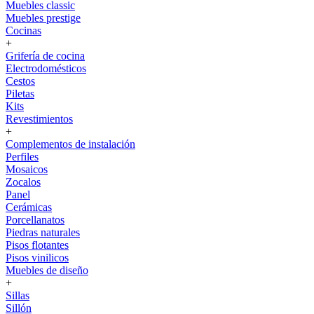
Muebles classic
Muebles prestige
Cocinas
+
Grifería de cocina
Electrodomésticos
Cestos
Piletas
Kits
Revestimientos
+
Complementos de instalación
Perfiles
Mosaicos
Zocalos
Panel
Cerámicas
Porcellanatos
Piedras naturales
Pisos flotantes
Pisos vinilicos
Muebles de diseño
+
Sillas
Sillón