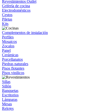
Revestimientos Outlet
Grifería de cocina
Electrodomésticos
Cestos
Piletas
Kits
Complementos de instalación
Perfiles
Mosaicos
Zocalos
Panel
Cerámicas
Porcellanatos
Piedras naturales
Pisos flotantes
Pisos vinilicos
Sillas
Sillón
Banquetas
Escritorios
Lámparas
Mesas
Relojes