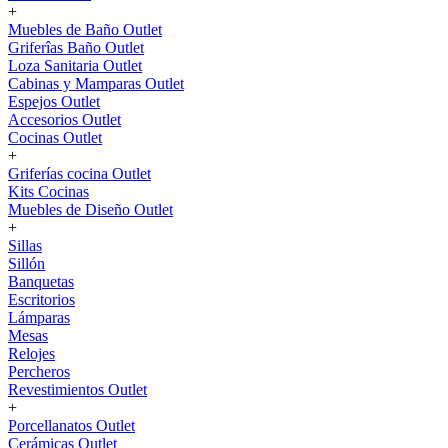
+
Muebles de Baño Outlet
Griferîas Baño Outlet
Loza Sanitaria Outlet
Cabinas y Mamparas Outlet
Espejos Outlet
Accesorios Outlet
Cocinas Outlet
+
Griferías cocina Outlet
Kits Cocinas
Muebles de Diseño Outlet
+
Sillas
Sillón
Banquetas
Escritorios
Lámparas
Mesas
Relojes
Percheros
Revestimientos Outlet
+
Porcellanatos Outlet
Cerámicas Outlet