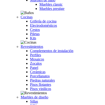
Muebles de baño
Muebles classic
Muebles prestige
Cocinas
Grifería de cocina
Electrodomésticos
Cestos
Piletas
Kits
Revestimientos
Complementos de instalación
Perfiles
Mosaicos
Zocalos
Panel
Cerámicas
Porcellanatos
Piedras naturales
Pisos flotantes
Pisos vinilicos
Muebles de diseño
Sillas