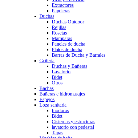
Extractores
Papeleras
Duchas
Duchas Outdoor
Rejillas
Rosetas
Mamparas
Paneles de ducha
Platos de ducha
Barras de Ducha y Barrales
Griferia
Duchas y Bañeras
Lavatorio
Bidet
Otros
Bachas
Bañeras e hidromasajes
Espejos
Loza sanitaria
Inodoros
Bidet
Cisternas y estructuras
lavatorio con pedestal
Tapas