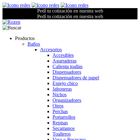
Pedí tu cotización en nuestra web
Pedí tu cotización en nuestra web
Productos
Baños
Accesorios
Accesibles
Agarraderas
Calienta toallas
Dispensadores
Dispensadores de papel
Espejo chico
Jaboneras
Nichos
Organizadores
Otros
Perchas
Portarrollos
Repisas
Secamanos
Toalleros
Vaso y Posavaso