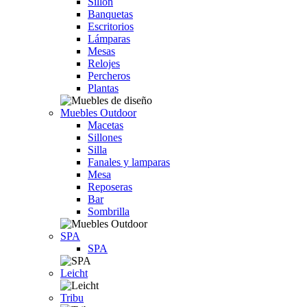
Sillón
Banquetas
Escritorios
Lámparas
Mesas
Relojes
Percheros
Plantas
Muebles Outdoor
Macetas
Sillones
Silla
Fanales y lamparas
Mesa
Reposeras
Bar
Sombrilla
SPA
SPA
Leicht
Tribu