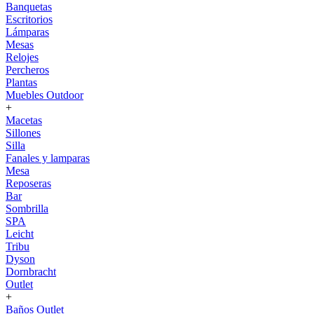
Banquetas
Escritorios
Lámparas
Mesas
Relojes
Percheros
Plantas
Muebles Outdoor
+
Macetas
Sillones
Silla
Fanales y lamparas
Mesa
Reposeras
Bar
Sombrilla
SPA
Leicht
Tribu
Dyson
Dornbracht
Outlet
+
Baños Outlet