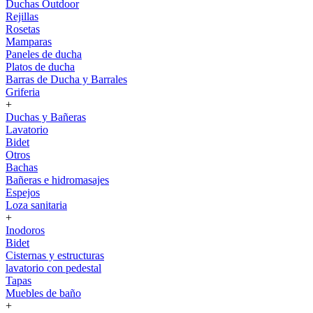
Duchas Outdoor
Rejillas
Rosetas
Mamparas
Paneles de ducha
Platos de ducha
Barras de Ducha y Barrales
Griferia
+
Duchas y Bañeras
Lavatorio
Bidet
Otros
Bachas
Bañeras e hidromasajes
Espejos
Loza sanitaria
+
Inodoros
Bidet
Cisternas y estructuras
lavatorio con pedestal
Tapas
Muebles de baño
+