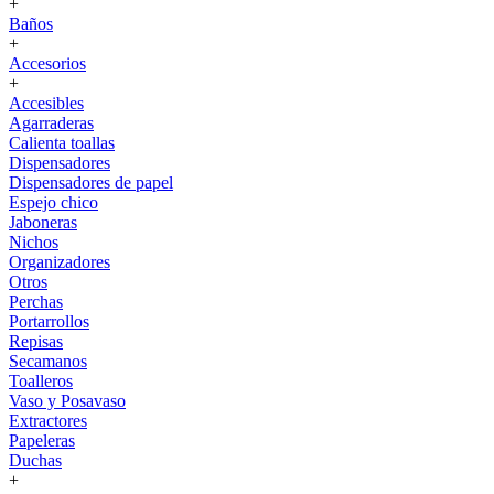
+
Baños
+
Accesorios
+
Accesibles
Agarraderas
Calienta toallas
Dispensadores
Dispensadores de papel
Espejo chico
Jaboneras
Nichos
Organizadores
Otros
Perchas
Portarrollos
Repisas
Secamanos
Toalleros
Vaso y Posavaso
Extractores
Papeleras
Duchas
+