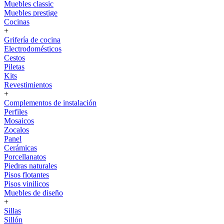
Muebles classic
Muebles prestige
Cocinas
+
Grifería de cocina
Electrodomésticos
Cestos
Piletas
Kits
Revestimientos
+
Complementos de instalación
Perfiles
Mosaicos
Zocalos
Panel
Cerámicas
Porcellanatos
Piedras naturales
Pisos flotantes
Pisos vinilicos
Muebles de diseño
+
Sillas
Sillón