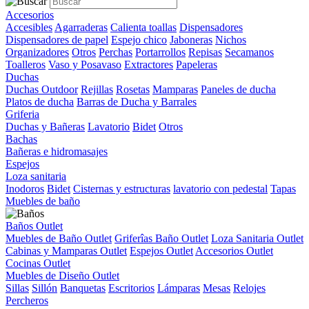
Accesorios
Accesibles
Agarraderas
Calienta toallas
Dispensadores
Dispensadores de papel
Espejo chico
Jaboneras
Nichos
Organizadores
Otros
Perchas
Portarrollos
Repisas
Secamanos
Toalleros
Vaso y Posavaso
Extractores
Papeleras
Duchas
Duchas Outdoor
Rejillas
Rosetas
Mamparas
Paneles de ducha
Platos de ducha
Barras de Ducha y Barrales
Griferia
Duchas y Bañeras
Lavatorio
Bidet
Otros
Bachas
Bañeras e hidromasajes
Espejos
Loza sanitaria
Inodoros
Bidet
Cisternas y estructuras
lavatorio con pedestal
Tapas
Muebles de baño
Baños Outlet
Muebles de Baño Outlet
Griferîas Baño Outlet
Loza Sanitaria Outlet
Cabinas y Mamparas Outlet
Espejos Outlet
Accesorios Outlet
Cocinas Outlet
Muebles de Diseño Outlet
Sillas
Sillón
Banquetas
Escritorios
Lámparas
Mesas
Relojes
Percheros