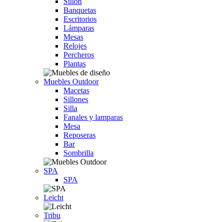
Sillón
Banquetas
Escritorios
Lámparas
Mesas
Relojes
Percheros
Plantas
Muebles Outdoor
Macetas
Sillones
Silla
Fanales y lamparas
Mesa
Reposeras
Bar
Sombrilla
SPA
SPA
Leicht
Tribu