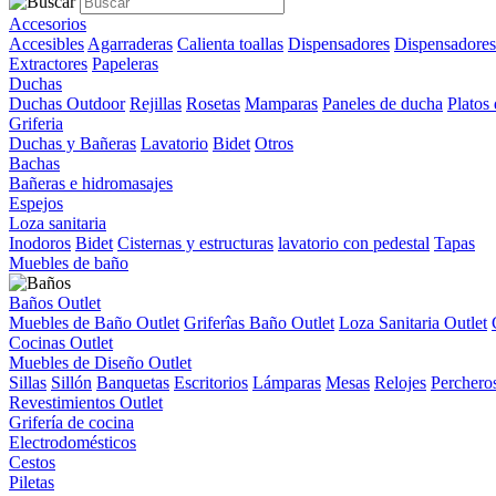
Accesorios
Accesibles
Agarraderas
Calienta toallas
Dispensadores
Dispensadores
Extractores
Papeleras
Duchas
Duchas Outdoor
Rejillas
Rosetas
Mamparas
Paneles de ducha
Platos
Griferia
Duchas y Bañeras
Lavatorio
Bidet
Otros
Bachas
Bañeras e hidromasajes
Espejos
Loza sanitaria
Inodoros
Bidet
Cisternas y estructuras
lavatorio con pedestal
Tapas
Muebles de baño
Baños Outlet
Muebles de Baño Outlet
Griferîas Baño Outlet
Loza Sanitaria Outlet
Cocinas Outlet
Muebles de Diseño Outlet
Sillas
Sillón
Banquetas
Escritorios
Lámparas
Mesas
Relojes
Perchero
Revestimientos Outlet
Grifería de cocina
Electrodomésticos
Cestos
Piletas