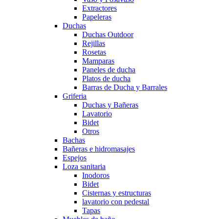
Extractores
Papeleras
Duchas
Duchas Outdoor
Rejillas
Rosetas
Mamparas
Paneles de ducha
Platos de ducha
Barras de Ducha y Barrales
Griferia
Duchas y Bañeras
Lavatorio
Bidet
Otros
Bachas
Bañeras e hidromasajes
Espejos
Loza sanitaria
Inodoros
Bidet
Cisternas y estructuras
lavatorio con pedestal
Tapas