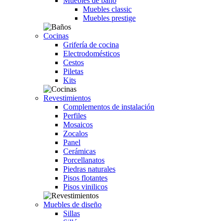
Muebles de baño
Muebles classic
Muebles prestige
Cocinas
Grifería de cocina
Electrodomésticos
Cestos
Piletas
Kits
Revestimientos
Complementos de instalación
Perfiles
Mosaicos
Zocalos
Panel
Cerámicas
Porcellanatos
Piedras naturales
Pisos flotantes
Pisos vinilicos
Muebles de diseño
Sillas