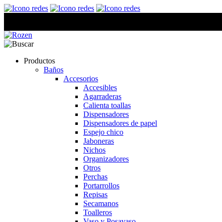
Productos
Baños
Accesorios
Accesibles
Agarraderas
Calienta toallas
Dispensadores
Dispensadores de papel
Espejo chico
Jaboneras
Nichos
Organizadores
Otros
Perchas
Portarrollos
Repisas
Secamanos
Toalleros
Vaso y Posavaso