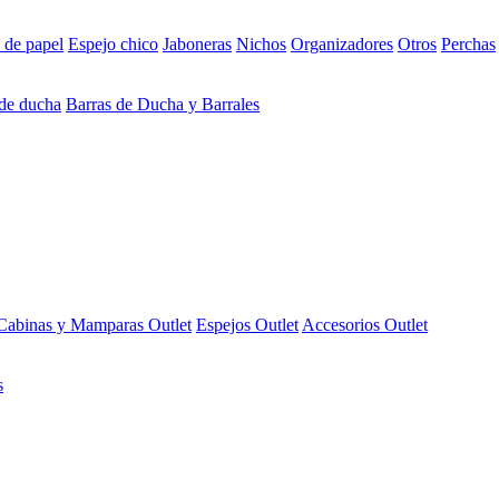
 de papel
Espejo chico
Jaboneras
Nichos
Organizadores
Otros
Perchas
 de ducha
Barras de Ducha y Barrales
Cabinas y Mamparas Outlet
Espejos Outlet
Accesorios Outlet
s