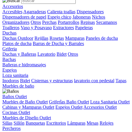
Accesorios
Accesibles
Agarraderas
Calienta toallas
Dispensadores
Dispensadores de papel
Espejo chico
Jaboneras
Nichos
Organizadores
Otros
Perchas
Portarrollos
Repisas
Secamanos
Toalleros
Vaso y Posavaso
Extractores
Papeleras
Duchas
Duchas Outdoor
Rejillas
Rosetas
Mamparas
Paneles de ducha
Platos de ducha
Barras de Ducha y Barrales
Griferia
Duchas y Bañeras
Lavatorio
Bidet
Otros
Bachas
Bañeras e hidromasajes
Espejos
Loza sanitaria
Inodoros
Bidet
Cisternas y estructuras
lavatorio con pedestal
Tapas
Muebles de baño
Baños Outlet
Muebles de Baño Outlet
Griferîas Baño Outlet
Loza Sanitaria Outlet
Cabinas y Mamparas Outlet
Espejos Outlet
Accesorios Outlet
Cocinas Outlet
Muebles de Diseño Outlet
Sillas
Sillón
Banquetas
Escritorios
Lámparas
Mesas
Relojes
Percheros