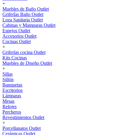
+
Muebles de Baño Outlet
Griferîas Baño Outlet
Loza Sanitaria Outlet
Cabinas y Mamparas Outlet
Espejos Outlet
Accesorios Outlet
Cocinas Outlet
+
Griferías cocina Outlet
Kits Cocinas
Muebles de Diseño Outlet
+
Sillas
Sillón
Banquetas
Escritorios
Lámparas
Mesas
Relojes
Percheros
Revestimientos Outlet
+
Porcellanatos Outlet
Cerámicas Outlet