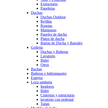
Extractores
Papeleras
Duchas
Duchas Outdoor
Rejillas
Rosetas
Mamparas
Paneles de ducha
Platos de ducha
Barras de Ducha y Barrales
Griferia
Duchas y Bañeras
Lavatorio
Bidet
Otros
Bachas
Bañeras e hidromasajes
Espejos
Loza sanitaria
Inodoros
Bidet
Cisternas y estructuras
lavatorio con pedestal
Tapas