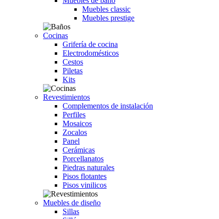
Muebles de baño
Muebles classic
Muebles prestige
Cocinas
Grifería de cocina
Electrodomésticos
Cestos
Piletas
Kits
Revestimientos
Complementos de instalación
Perfiles
Mosaicos
Zocalos
Panel
Cerámicas
Porcellanatos
Piedras naturales
Pisos flotantes
Pisos vinilicos
Muebles de diseño
Sillas