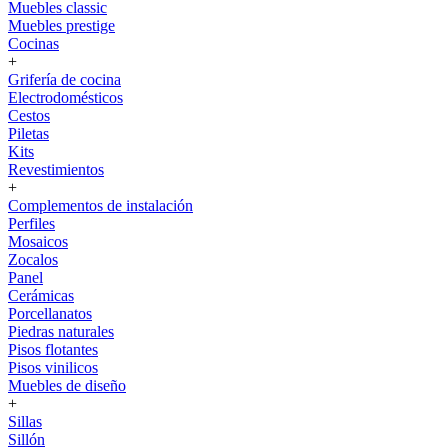
Muebles classic
Muebles prestige
Cocinas
+
Grifería de cocina
Electrodomésticos
Cestos
Piletas
Kits
Revestimientos
+
Complementos de instalación
Perfiles
Mosaicos
Zocalos
Panel
Cerámicas
Porcellanatos
Piedras naturales
Pisos flotantes
Pisos vinilicos
Muebles de diseño
+
Sillas
Sillón