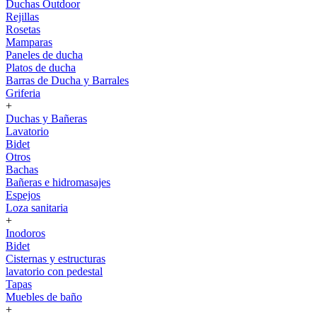
Duchas Outdoor
Rejillas
Rosetas
Mamparas
Paneles de ducha
Platos de ducha
Barras de Ducha y Barrales
Griferia
+
Duchas y Bañeras
Lavatorio
Bidet
Otros
Bachas
Bañeras e hidromasajes
Espejos
Loza sanitaria
+
Inodoros
Bidet
Cisternas y estructuras
lavatorio con pedestal
Tapas
Muebles de baño
+