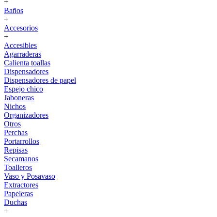
+
Baños
+
Accesorios
+
Accesibles
Agarraderas
Calienta toallas
Dispensadores
Dispensadores de papel
Espejo chico
Jaboneras
Nichos
Organizadores
Otros
Perchas
Portarrollos
Repisas
Secamanos
Toalleros
Vaso y Posavaso
Extractores
Papeleras
Duchas
+