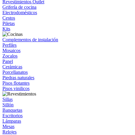
Revestimientos Outlet
Grifería de cocina
Electrodomésticos
Cestos
Piletas
Kits
Complementos de instalación
Perfiles
Mosaicos
Zocalos
Panel
Cerámicas
Porcellanatos
Piedras naturales
Pisos flotantes
Pisos vinilicos
Sillas
Sillón
Banquetas
Escritorios
Lámparas
Mesas
Relojes