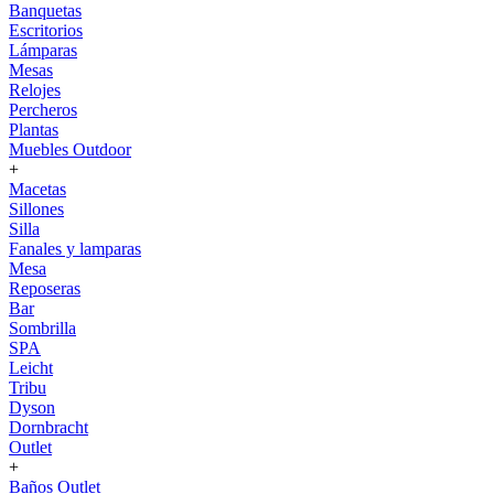
Banquetas
Escritorios
Lámparas
Mesas
Relojes
Percheros
Plantas
Muebles Outdoor
+
Macetas
Sillones
Silla
Fanales y lamparas
Mesa
Reposeras
Bar
Sombrilla
SPA
Leicht
Tribu
Dyson
Dornbracht
Outlet
+
Baños Outlet