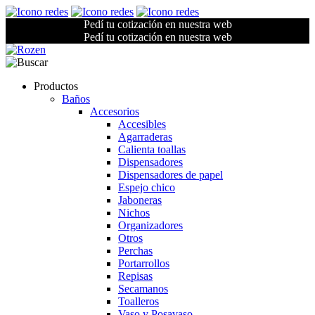
Pedí tu cotización en nuestra web
Pedí tu cotización en nuestra web
Productos
Baños
Accesorios
Accesibles
Agarraderas
Calienta toallas
Dispensadores
Dispensadores de papel
Espejo chico
Jaboneras
Nichos
Organizadores
Otros
Perchas
Portarrollos
Repisas
Secamanos
Toalleros
Vaso y Posavaso