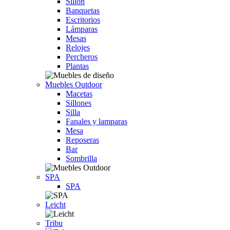
Sillón
Banquetas
Escritorios
Lámparas
Mesas
Relojes
Percheros
Plantas
Muebles Outdoor
Macetas
Sillones
Silla
Fanales y lamparas
Mesa
Reposeras
Bar
Sombrilla
SPA
SPA
Leicht
Tribu