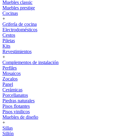
Muebles classic
Muebles prestige
Cocinas
+
Grifería de cocina
Electrodomésticos
Cestos
Piletas
Kits
Revestimientos
+
Complementos de instalación
Perfiles
Mosaicos
Zocalos
Panel
Cerámicas
Porcellanatos
Piedras naturales
Pisos flotantes
Pisos vinilicos
Muebles de diseño
+
Sillas
Sillón