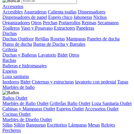
Accesorios
Accesibles
Agarraderas
Calienta toallas
Dispensadores
Dispensadores de papel
Espejo chico
Jaboneras
Nichos
Organizadores
Otros
Perchas
Portarrollos
Repisas
Secamanos
Toalleros
Vaso y Posavaso
Extractores
Papeleras
Duchas
Duchas Outdoor
Rejillas
Rosetas
Mamparas
Paneles de ducha
Platos de ducha
Barras de Ducha y Barrales
Griferia
Duchas y Bañeras
Lavatorio
Bidet
Otros
Bachas
Bañeras e hidromasajes
Espejos
Loza sanitaria
Inodoros
Bidet
Cisternas y estructuras
lavatorio con pedestal
Tapas
Muebles de baño
Baños Outlet
Muebles de Baño Outlet
Griferîas Baño Outlet
Loza Sanitaria Outlet
Cabinas y Mamparas Outlet
Espejos Outlet
Accesorios Outlet
Cocinas Outlet
Muebles de Diseño Outlet
Sillas
Sillón
Banquetas
Escritorios
Lámparas
Mesas
Relojes
Percheros