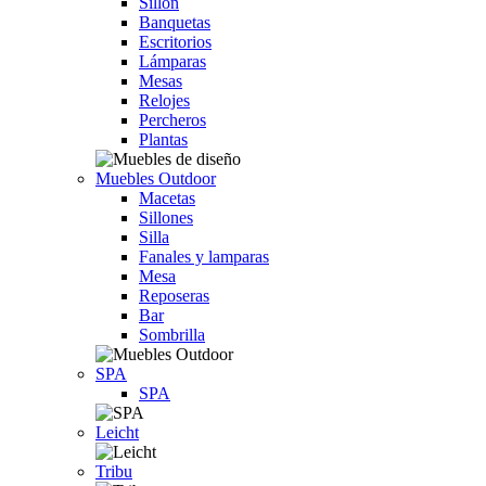
Sillón
Banquetas
Escritorios
Lámparas
Mesas
Relojes
Percheros
Plantas
Muebles Outdoor
Macetas
Sillones
Silla
Fanales y lamparas
Mesa
Reposeras
Bar
Sombrilla
SPA
SPA
Leicht
Tribu