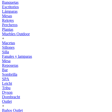
Banquetas
Escritorios
Lámparas
Mesas
Relojes
Percheros
Plantas
Muebles Outdoor
+
Macetas
Sillones
Silla
Fanales y lamparas
Mesa
Reposeras
Bar
Sombrilla
SPA
Leicht
Tribu
Dyson
Dornbracht
Outlet
+
Baños Outlet