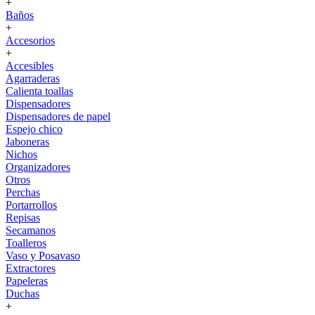
+
Baños
+
Accesorios
+
Accesibles
Agarraderas
Calienta toallas
Dispensadores
Dispensadores de papel
Espejo chico
Jaboneras
Nichos
Organizadores
Otros
Perchas
Portarrollos
Repisas
Secamanos
Toalleros
Vaso y Posavaso
Extractores
Papeleras
Duchas
+