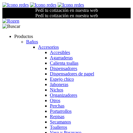
Pedí tu cotización en nuestra web
Pedí tu cotización en nuestra web
Productos
Baños
Accesorios
Accesibles
Agarraderas
Calienta toallas
Dispensadores
Dispensadores de papel
Espejo chico
Jaboneras
Nichos
Organizadores
Otros
Perchas
Portarrollos
Repisas
Secamanos
Toalleros
Vaso y Posavaso