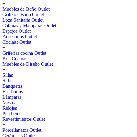
+
Muebles de Baño Outlet
Griferîas Baño Outlet
Loza Sanitaria Outlet
Cabinas y Mamparas Outlet
Espejos Outlet
Accesorios Outlet
Cocinas Outlet
+
Griferías cocina Outlet
Kits Cocinas
Muebles de Diseño Outlet
+
Sillas
Sillón
Banquetas
Escritorios
Lámparas
Mesas
Relojes
Percheros
Revestimientos Outlet
+
Porcellanatos Outlet
Cerámicas Outlet