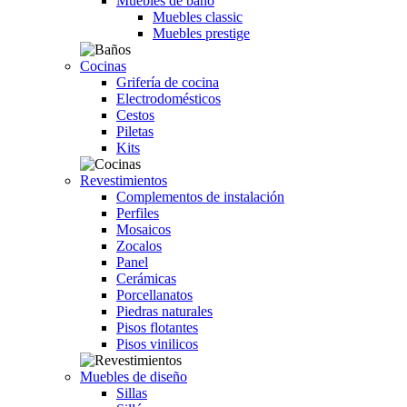
Muebles de baño
Muebles classic
Muebles prestige
Cocinas
Grifería de cocina
Electrodomésticos
Cestos
Piletas
Kits
Revestimientos
Complementos de instalación
Perfiles
Mosaicos
Zocalos
Panel
Cerámicas
Porcellanatos
Piedras naturales
Pisos flotantes
Pisos vinilicos
Muebles de diseño
Sillas