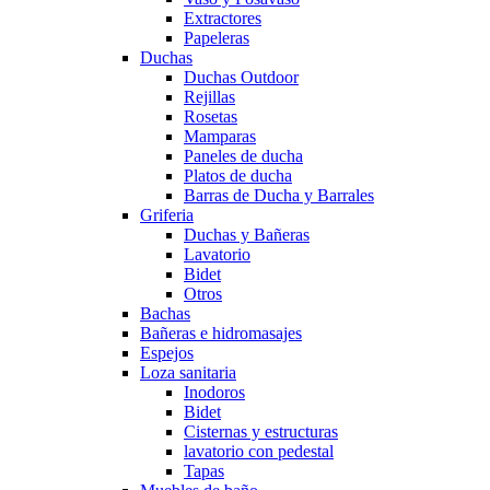
Extractores
Papeleras
Duchas
Duchas Outdoor
Rejillas
Rosetas
Mamparas
Paneles de ducha
Platos de ducha
Barras de Ducha y Barrales
Griferia
Duchas y Bañeras
Lavatorio
Bidet
Otros
Bachas
Bañeras e hidromasajes
Espejos
Loza sanitaria
Inodoros
Bidet
Cisternas y estructuras
lavatorio con pedestal
Tapas