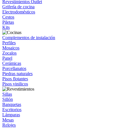
Revestimientos Outlet
Grifería de cocina
Electrodomésticos
Cestos
Piletas
Kits
Complementos de instalación
Perfiles
Mosaicos
Zocalos
Panel
Cerámicas
Porcellanatos
Piedras naturales
Pisos flotantes
Pisos vinilicos
Sillas
Sillón
Banquetas
Escritorios
Lámparas
Mesas
Relojes