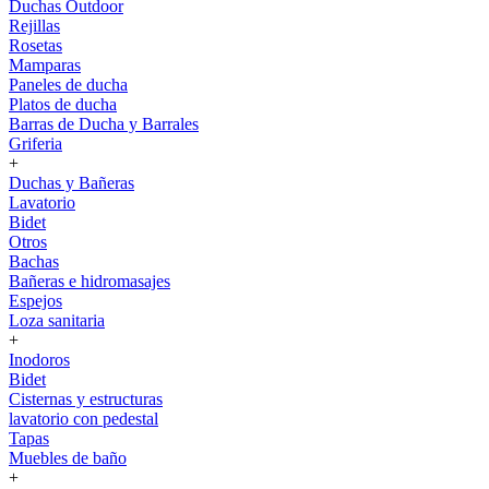
Duchas Outdoor
Rejillas
Rosetas
Mamparas
Paneles de ducha
Platos de ducha
Barras de Ducha y Barrales
Griferia
+
Duchas y Bañeras
Lavatorio
Bidet
Otros
Bachas
Bañeras e hidromasajes
Espejos
Loza sanitaria
+
Inodoros
Bidet
Cisternas y estructuras
lavatorio con pedestal
Tapas
Muebles de baño
+