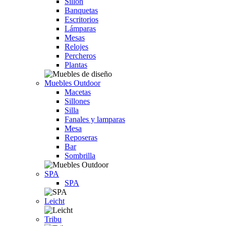
Sillón
Banquetas
Escritorios
Lámparas
Mesas
Relojes
Percheros
Plantas
Muebles Outdoor
Macetas
Sillones
Silla
Fanales y lamparas
Mesa
Reposeras
Bar
Sombrilla
SPA
SPA
Leicht
Tribu