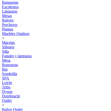
Banquetas
Escritorios
Lámparas
Mesas
Relojes
Percheros
Plantas
Muebles Outdoor
+
Macetas
Sillones
Silla
Fanales y lamparas
Mesa
Reposeras
Bar
Sombrilla
SPA
Leicht
Tribu
Dyson
Dornbracht
Outlet
+
Baños Outlet