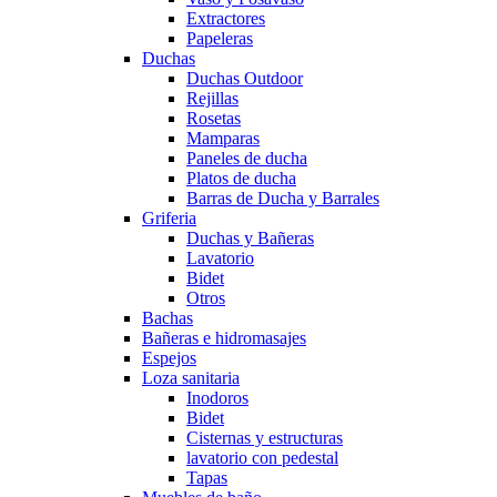
Extractores
Papeleras
Duchas
Duchas Outdoor
Rejillas
Rosetas
Mamparas
Paneles de ducha
Platos de ducha
Barras de Ducha y Barrales
Griferia
Duchas y Bañeras
Lavatorio
Bidet
Otros
Bachas
Bañeras e hidromasajes
Espejos
Loza sanitaria
Inodoros
Bidet
Cisternas y estructuras
lavatorio con pedestal
Tapas