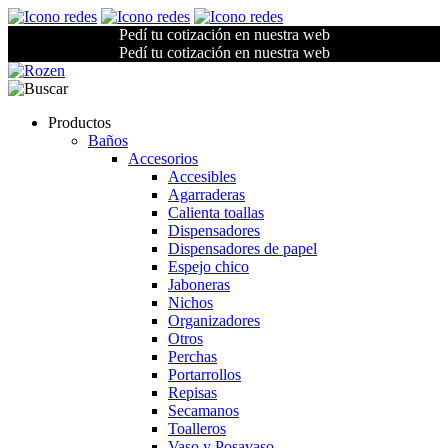
Pedí tu cotización en nuestra web
Pedí tu cotización en nuestra web
Productos
Baños
Accesorios
Accesibles
Agarraderas
Calienta toallas
Dispensadores
Dispensadores de papel
Espejo chico
Jaboneras
Nichos
Organizadores
Otros
Perchas
Portarrollos
Repisas
Secamanos
Toalleros
Vaso y Posavaso