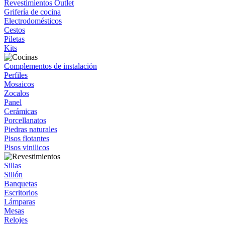
Revestimientos Outlet
Grifería de cocina
Electrodomésticos
Cestos
Piletas
Kits
Complementos de instalación
Perfiles
Mosaicos
Zocalos
Panel
Cerámicas
Porcellanatos
Piedras naturales
Pisos flotantes
Pisos vinilicos
Sillas
Sillón
Banquetas
Escritorios
Lámparas
Mesas
Relojes