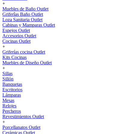
+
Muebles de Baño Outlet
Griferîas Baño Outlet
Loza Sanitaria Outlet
Cabinas y Mamparas Outlet
Espejos Outlet
Accesorios Outlet
Cocinas Outlet
+
Griferías cocina Outlet
Kits Cocinas
Muebles de Diseño Outlet
+
Sillas
Sillón
Banquetas
Escritorios
Lámparas
Mesas
Relojes
Percheros
Revestimientos Outlet
+
Porcellanatos Outlet
Cerámicas Outlet