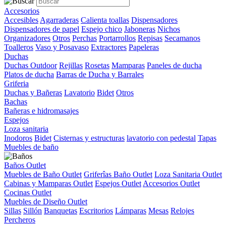
Accesorios
Accesibles
Agarraderas
Calienta toallas
Dispensadores
Dispensadores de papel
Espejo chico
Jaboneras
Nichos
Organizadores
Otros
Perchas
Portarrollos
Repisas
Secamanos
Toalleros
Vaso y Posavaso
Extractores
Papeleras
Duchas
Duchas Outdoor
Rejillas
Rosetas
Mamparas
Paneles de ducha
Platos de ducha
Barras de Ducha y Barrales
Griferia
Duchas y Bañeras
Lavatorio
Bidet
Otros
Bachas
Bañeras e hidromasajes
Espejos
Loza sanitaria
Inodoros
Bidet
Cisternas y estructuras
lavatorio con pedestal
Tapas
Muebles de baño
Baños Outlet
Muebles de Baño Outlet
Griferîas Baño Outlet
Loza Sanitaria Outlet
Cabinas y Mamparas Outlet
Espejos Outlet
Accesorios Outlet
Cocinas Outlet
Muebles de Diseño Outlet
Sillas
Sillón
Banquetas
Escritorios
Lámparas
Mesas
Relojes
Percheros