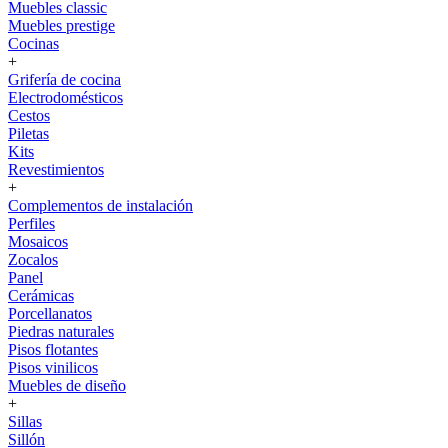
Muebles classic
Muebles prestige
Cocinas
+
Grifería de cocina
Electrodomésticos
Cestos
Piletas
Kits
Revestimientos
+
Complementos de instalación
Perfiles
Mosaicos
Zocalos
Panel
Cerámicas
Porcellanatos
Piedras naturales
Pisos flotantes
Pisos vinilicos
Muebles de diseño
+
Sillas
Sillón