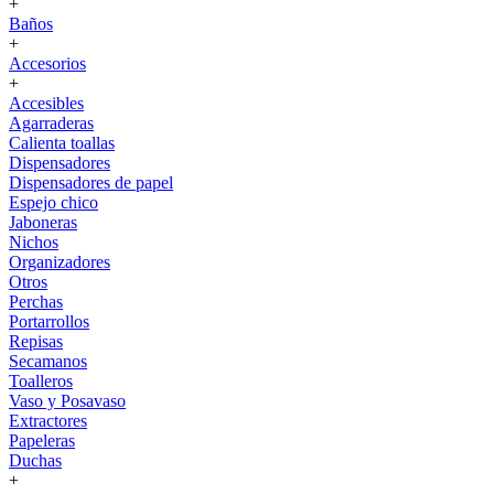
+
Baños
+
Accesorios
+
Accesibles
Agarraderas
Calienta toallas
Dispensadores
Dispensadores de papel
Espejo chico
Jaboneras
Nichos
Organizadores
Otros
Perchas
Portarrollos
Repisas
Secamanos
Toalleros
Vaso y Posavaso
Extractores
Papeleras
Duchas
+