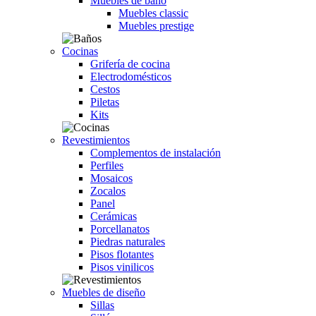
Muebles de baño
Muebles classic
Muebles prestige
Cocinas
Grifería de cocina
Electrodomésticos
Cestos
Piletas
Kits
Revestimientos
Complementos de instalación
Perfiles
Mosaicos
Zocalos
Panel
Cerámicas
Porcellanatos
Piedras naturales
Pisos flotantes
Pisos vinilicos
Muebles de diseño
Sillas