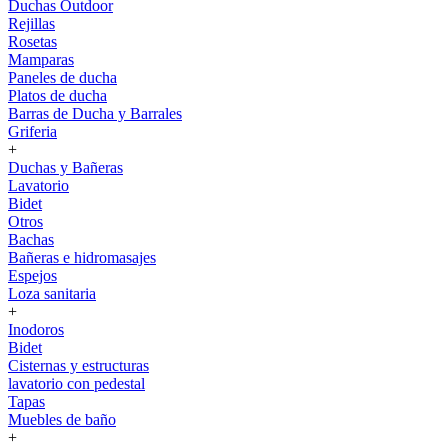
Duchas Outdoor
Rejillas
Rosetas
Mamparas
Paneles de ducha
Platos de ducha
Barras de Ducha y Barrales
Griferia
+
Duchas y Bañeras
Lavatorio
Bidet
Otros
Bachas
Bañeras e hidromasajes
Espejos
Loza sanitaria
+
Inodoros
Bidet
Cisternas y estructuras
lavatorio con pedestal
Tapas
Muebles de baño
+