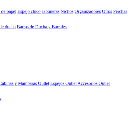
 de papel
Espejo chico
Jaboneras
Nichos
Organizadores
Otros
Perchas
 de ducha
Barras de Ducha y Barrales
Cabinas y Mamparas Outlet
Espejos Outlet
Accesorios Outlet
s