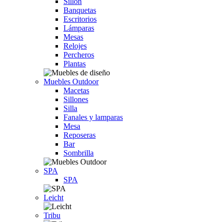
Sillón
Banquetas
Escritorios
Lámparas
Mesas
Relojes
Percheros
Plantas
Muebles Outdoor
Macetas
Sillones
Silla
Fanales y lamparas
Mesa
Reposeras
Bar
Sombrilla
SPA
SPA
Leicht
Tribu