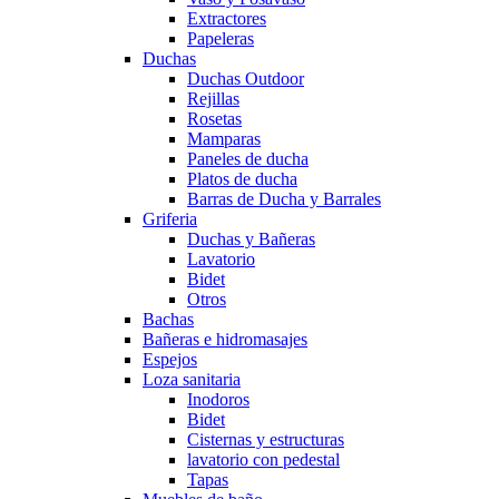
Extractores
Papeleras
Duchas
Duchas Outdoor
Rejillas
Rosetas
Mamparas
Paneles de ducha
Platos de ducha
Barras de Ducha y Barrales
Griferia
Duchas y Bañeras
Lavatorio
Bidet
Otros
Bachas
Bañeras e hidromasajes
Espejos
Loza sanitaria
Inodoros
Bidet
Cisternas y estructuras
lavatorio con pedestal
Tapas