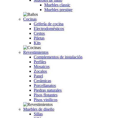
Muebles de baño
Muebles classic
Muebles prestige
Cocinas
Grifería de cocina
Electrodomésticos
Cestos
Piletas
Kits
Revestimientos
Complementos de instalación
Perfiles
Mosaicos
Zocalos
Panel
Cerámicas
Porcellanatos
Piedras naturales
Pisos flotantes
Pisos vinilicos
Muebles de diseño
Sillas