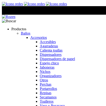
Productos
Baños
Accesorios
Accesibles
Agarraderas
Calienta toallas
Dispensadores
Dispensadores de papel
Espejo chico
Jaboneras
Nichos
Organizadores
Otros
Perchas
Portarrollos
Repisas
Secamanos
Toalleros
Vaso y Posavaso