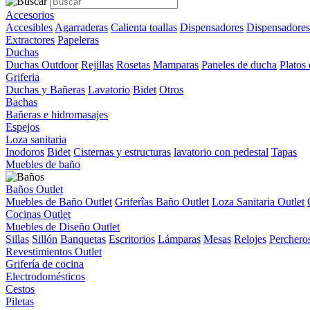
Accesorios
Accesibles
Agarraderas
Calienta toallas
Dispensadores
Dispensadores
Extractores
Papeleras
Duchas
Duchas Outdoor
Rejillas
Rosetas
Mamparas
Paneles de ducha
Platos
Griferia
Duchas y Bañeras
Lavatorio
Bidet
Otros
Bachas
Bañeras e hidromasajes
Espejos
Loza sanitaria
Inodoros
Bidet
Cisternas y estructuras
lavatorio con pedestal
Tapas
Muebles de baño
Baños Outlet
Muebles de Baño Outlet
Griferîas Baño Outlet
Loza Sanitaria Outlet
Cocinas Outlet
Muebles de Diseño Outlet
Sillas
Sillón
Banquetas
Escritorios
Lámparas
Mesas
Relojes
Perchero
Revestimientos Outlet
Grifería de cocina
Electrodomésticos
Cestos
Piletas