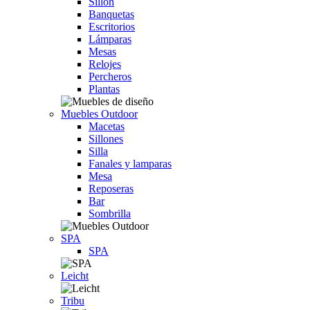
Sillón
Banquetas
Escritorios
Lámparas
Mesas
Relojes
Percheros
Plantas
Muebles Outdoor
Macetas
Sillones
Silla
Fanales y lamparas
Mesa
Reposeras
Bar
Sombrilla
SPA
SPA
Leicht
Tribu