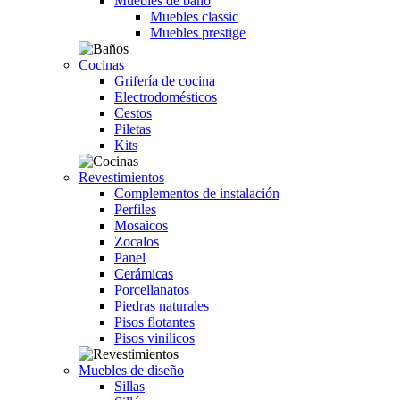
Muebles de baño
Muebles classic
Muebles prestige
Cocinas
Grifería de cocina
Electrodomésticos
Cestos
Piletas
Kits
Revestimientos
Complementos de instalación
Perfiles
Mosaicos
Zocalos
Panel
Cerámicas
Porcellanatos
Piedras naturales
Pisos flotantes
Pisos vinilicos
Muebles de diseño
Sillas