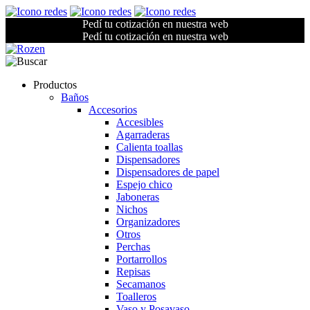
Pedí tu cotización en nuestra web
Pedí tu cotización en nuestra web
Productos
Baños
Accesorios
Accesibles
Agarraderas
Calienta toallas
Dispensadores
Dispensadores de papel
Espejo chico
Jaboneras
Nichos
Organizadores
Otros
Perchas
Portarrollos
Repisas
Secamanos
Toalleros
Vaso y Posavaso