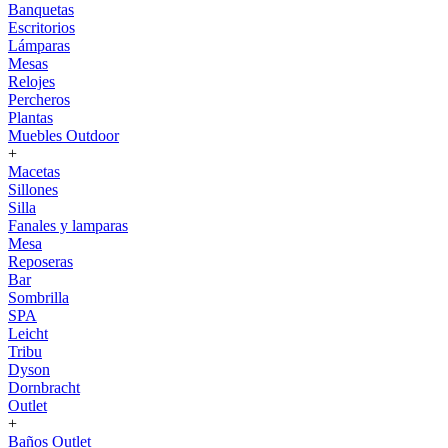
Banquetas
Escritorios
Lámparas
Mesas
Relojes
Percheros
Plantas
Muebles Outdoor
+
Macetas
Sillones
Silla
Fanales y lamparas
Mesa
Reposeras
Bar
Sombrilla
SPA
Leicht
Tribu
Dyson
Dornbracht
Outlet
+
Baños Outlet