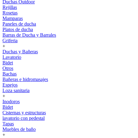
Duchas Outdoor
Rejillas
Rosetas
Mamparas
Paneles de ducha
Platos de ducha
Barras de Ducha y Barrales
Griferia
+
Duchas y Bañeras
Lavatorio
Bidet
Otros
Bachas
Bañeras e hidromasajes
Espejos
Loza sanitaria
+
Inodoros
Bidet
Cisternas y estructuras
lavatorio con pedestal
Tapas
Muebles de baño
+