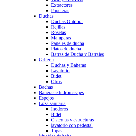
Extractores
Papeleras
Duchas
Duchas Outdoor
Rejillas
Rosetas
Mamparas
Paneles de ducha
Platos de ducha
Barras de Ducha y Barrales
Griferia
Duchas y Bañeras
Lavatorio
Bidet
Otros
Bachas
Bañeras e hidromasajes
Espejos
Loza sanitaria
Inodoros
Bidet
Cisternas y estructuras
lavatorio con pedestal
Tapas