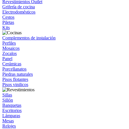
Revestimientos Outlet
Grifería de cocina
Electrodomésticos
Cestos
Piletas
Kits
Complementos de instalación
Perfiles
Mosaicos
Zocalos
Panel
Cerámicas
Porcellanatos
Piedras naturales
Pisos flotantes
Pisos vinilicos
Sillas
Sillón
Banquetas
Escritorios
Lámparas
Mesas
Relojes