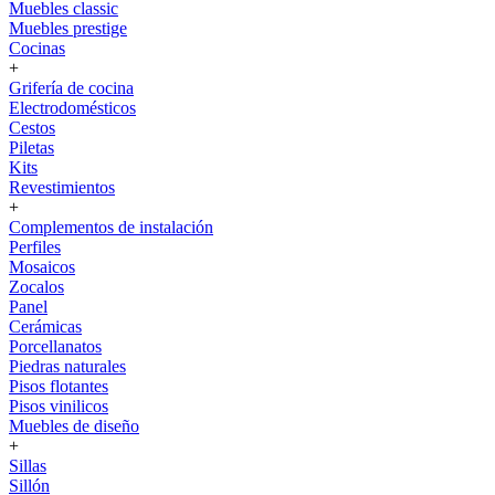
Muebles classic
Muebles prestige
Cocinas
+
Grifería de cocina
Electrodomésticos
Cestos
Piletas
Kits
Revestimientos
+
Complementos de instalación
Perfiles
Mosaicos
Zocalos
Panel
Cerámicas
Porcellanatos
Piedras naturales
Pisos flotantes
Pisos vinilicos
Muebles de diseño
+
Sillas
Sillón