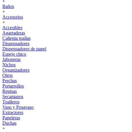
+
Baños
+
Accesorios
+
Accesibles
Agarraderas
Calienta toallas
Dispensadores
Dispensadores de papel
Espejo chico
Jaboneras
Nichos
Organizadores
Otros
Perchas
Portarrollos
Repisas
Secamanos
Toalleros
Vaso y Posavaso
Extractores
Papeleras
Duchas
+