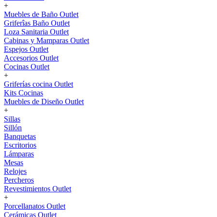
+
Muebles de Baño Outlet
Griferîas Baño Outlet
Loza Sanitaria Outlet
Cabinas y Mamparas Outlet
Espejos Outlet
Accesorios Outlet
Cocinas Outlet
+
Griferías cocina Outlet
Kits Cocinas
Muebles de Diseño Outlet
+
Sillas
Sillón
Banquetas
Escritorios
Lámparas
Mesas
Relojes
Percheros
Revestimientos Outlet
+
Porcellanatos Outlet
Cerámicas Outlet