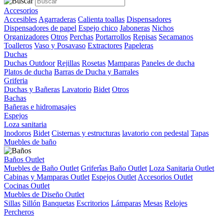
Accesorios
Accesibles
Agarraderas
Calienta toallas
Dispensadores
Dispensadores de papel
Espejo chico
Jaboneras
Nichos
Organizadores
Otros
Perchas
Portarrollos
Repisas
Secamanos
Toalleros
Vaso y Posavaso
Extractores
Papeleras
Duchas
Duchas Outdoor
Rejillas
Rosetas
Mamparas
Paneles de ducha
Platos de ducha
Barras de Ducha y Barrales
Griferia
Duchas y Bañeras
Lavatorio
Bidet
Otros
Bachas
Bañeras e hidromasajes
Espejos
Loza sanitaria
Inodoros
Bidet
Cisternas y estructuras
lavatorio con pedestal
Tapas
Muebles de baño
Baños Outlet
Muebles de Baño Outlet
Griferîas Baño Outlet
Loza Sanitaria Outlet
Cabinas y Mamparas Outlet
Espejos Outlet
Accesorios Outlet
Cocinas Outlet
Muebles de Diseño Outlet
Sillas
Sillón
Banquetas
Escritorios
Lámparas
Mesas
Relojes
Percheros