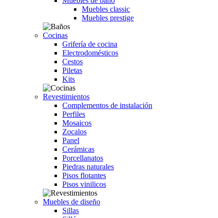
Muebles de baño
Muebles classic
Muebles prestige
Cocinas
Grifería de cocina
Electrodomésticos
Cestos
Piletas
Kits
Revestimientos
Complementos de instalación
Perfiles
Mosaicos
Zocalos
Panel
Cerámicas
Porcellanatos
Piedras naturales
Pisos flotantes
Pisos vinilicos
Muebles de diseño
Sillas