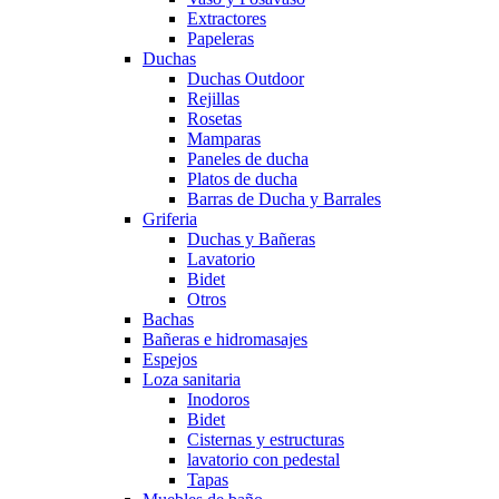
Extractores
Papeleras
Duchas
Duchas Outdoor
Rejillas
Rosetas
Mamparas
Paneles de ducha
Platos de ducha
Barras de Ducha y Barrales
Griferia
Duchas y Bañeras
Lavatorio
Bidet
Otros
Bachas
Bañeras e hidromasajes
Espejos
Loza sanitaria
Inodoros
Bidet
Cisternas y estructuras
lavatorio con pedestal
Tapas