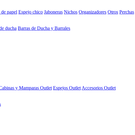
 de papel
Espejo chico
Jaboneras
Nichos
Organizadores
Otros
Perchas
 de ducha
Barras de Ducha y Barrales
Cabinas y Mamparas Outlet
Espejos Outlet
Accesorios Outlet
s