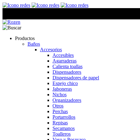
Productos
Baños
Accesorios
Accesibles
Agarraderas
Calienta toallas
Dispensadores
Dispensadores de papel
Espejo chico
Jaboneras
Nichos
Organizadores
Otros
Perchas
Portarrollos
Repisas
Secamanos
Toalleros
Vaso y Posavaso