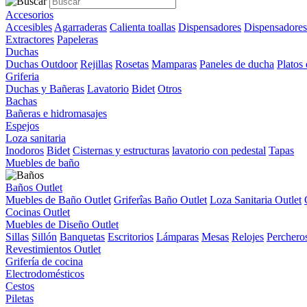
Accesorios
Accesibles
Agarraderas
Calienta toallas
Dispensadores
Dispensadores
Extractores
Papeleras
Duchas
Duchas Outdoor
Rejillas
Rosetas
Mamparas
Paneles de ducha
Platos
Griferia
Duchas y Bañeras
Lavatorio
Bidet
Otros
Bachas
Bañeras e hidromasajes
Espejos
Loza sanitaria
Inodoros
Bidet
Cisternas y estructuras
lavatorio con pedestal
Tapas
Muebles de baño
Baños Outlet
Muebles de Baño Outlet
Griferîas Baño Outlet
Loza Sanitaria Outlet
Cocinas Outlet
Muebles de Diseño Outlet
Sillas
Sillón
Banquetas
Escritorios
Lámparas
Mesas
Relojes
Perchero
Revestimientos Outlet
Grifería de cocina
Electrodomésticos
Cestos
Piletas