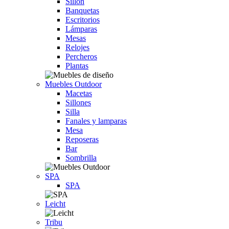
Sillón
Banquetas
Escritorios
Lámparas
Mesas
Relojes
Percheros
Plantas
Muebles Outdoor
Macetas
Sillones
Silla
Fanales y lamparas
Mesa
Reposeras
Bar
Sombrilla
SPA
SPA
Leicht
Tribu