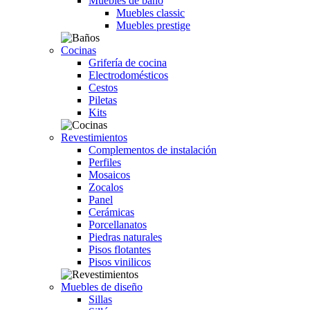
Muebles de baño
Muebles classic
Muebles prestige
Cocinas
Grifería de cocina
Electrodomésticos
Cestos
Piletas
Kits
Revestimientos
Complementos de instalación
Perfiles
Mosaicos
Zocalos
Panel
Cerámicas
Porcellanatos
Piedras naturales
Pisos flotantes
Pisos vinilicos
Muebles de diseño
Sillas