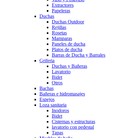
Extractores
Papeleras
Duchas
Duchas Outdoor
Rejillas
Rosetas
Mamparas
Paneles de ducha
Platos de ducha
Barras de Ducha y Barrales
Griferia
Duchas y Bañeras
Lavatorio
Bidet
Otros
Bachas
Bañeras e hidromasajes
Espejos
Loza sanitaria
Inodoros
Bidet
Cisternas y estructuras
lavatorio con pedestal
Tapas