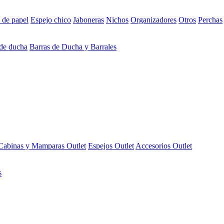
 de papel
Espejo chico
Jaboneras
Nichos
Organizadores
Otros
Perchas
 de ducha
Barras de Ducha y Barrales
Cabinas y Mamparas Outlet
Espejos Outlet
Accesorios Outlet
s