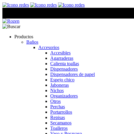
Productos
Baños
Accesorios
Accesibles
Agarraderas
Calienta toallas
Dispensadores
Dispensadores de papel
Espejo chico
Jaboneras
Nichos
Organizadores
Otros
Perchas
Portarrollos
Repisas
Secamanos
Toalleros
Vaso y Posavaso