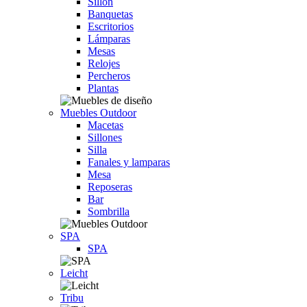
Sillón
Banquetas
Escritorios
Lámparas
Mesas
Relojes
Percheros
Plantas
Muebles Outdoor
Macetas
Sillones
Silla
Fanales y lamparas
Mesa
Reposeras
Bar
Sombrilla
SPA
SPA
Leicht
Tribu