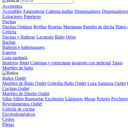
Accesorios
Accesibles
Agarraderas
Calienta toallas
Dispensadores
Dispensadores
Extractores
Papeleras
Duchas
Duchas Outdoor
Rejillas
Rosetas
Mamparas
Paneles de ducha
Platos
Griferia
Duchas y Bañeras
Lavatorio
Bidet
Otros
Bachas
Bañeras e hidromasajes
Espejos
Loza sanitaria
Inodoros
Bidet
Cisternas y estructuras
lavatorio con pedestal
Tapas
Muebles de baño
Baños Outlet
Muebles de Baño Outlet
Griferîas Baño Outlet
Loza Sanitaria Outlet
Cocinas Outlet
Muebles de Diseño Outlet
Sillas
Sillón
Banquetas
Escritorios
Lámparas
Mesas
Relojes
Perchero
Revestimientos Outlet
Grifería de cocina
Electrodomésticos
Cestos
Piletas