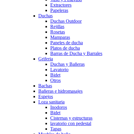
Extractores
Papeleras
Duchas
Duchas Outdoor
Rejillas
Rosetas
Mamparas
Paneles de ducha
Platos de ducha
Barras de Ducha y Barrales
Griferia
Duchas y Bañeras
Lavatorio
Bidet
Otros
Bachas
Bañeras e hidromasajes
Espejos
Loza sanitaria
Inodoros
Bidet
Cisternas y estructuras
lavatorio con pedestal
Tapas