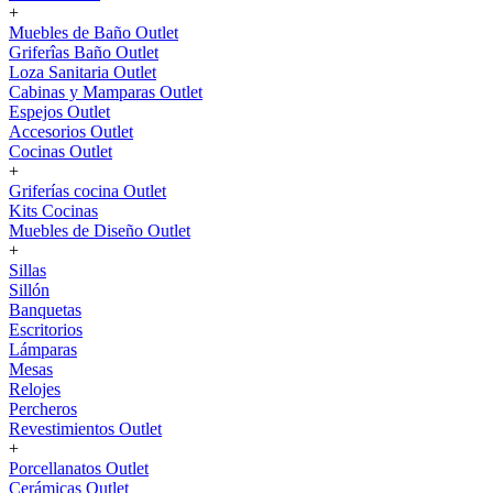
+
Muebles de Baño Outlet
Griferîas Baño Outlet
Loza Sanitaria Outlet
Cabinas y Mamparas Outlet
Espejos Outlet
Accesorios Outlet
Cocinas Outlet
+
Griferías cocina Outlet
Kits Cocinas
Muebles de Diseño Outlet
+
Sillas
Sillón
Banquetas
Escritorios
Lámparas
Mesas
Relojes
Percheros
Revestimientos Outlet
+
Porcellanatos Outlet
Cerámicas Outlet