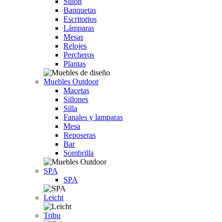
Sillón
Banquetas
Escritorios
Lámparas
Mesas
Relojes
Percheros
Plantas
Muebles Outdoor
Macetas
Sillones
Silla
Fanales y lamparas
Mesa
Reposeras
Bar
Sombrilla
SPA
SPA
Leicht
Tribu