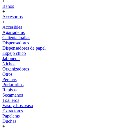
+
Baños
+
Accesorios
+
Accesibles
Agarraderas
Calienta toallas
Dispensadores
Dispensadores de papel
Espejo chico
Jaboneras
Nichos
Organizadores
Otros
Perchas
Portarrollos
Repisas
Secamanos
Toalleros
Vaso y Posavaso
Extractores
Papeleras
Duchas
+