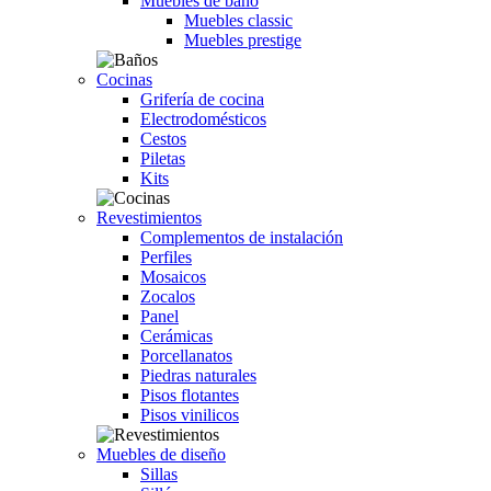
Muebles de baño
Muebles classic
Muebles prestige
Cocinas
Grifería de cocina
Electrodomésticos
Cestos
Piletas
Kits
Revestimientos
Complementos de instalación
Perfiles
Mosaicos
Zocalos
Panel
Cerámicas
Porcellanatos
Piedras naturales
Pisos flotantes
Pisos vinilicos
Muebles de diseño
Sillas