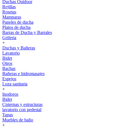
Duchas Outdoor
Rejillas
Rosetas
Mamparas
Paneles de ducha
Platos de ducha
Barras de Ducha y Barrales
Griferia
+
Duchas y Bañeras
Lavatorio
Bidet
Otros
Bachas
Bañeras e hidromasajes
Espejos
Loza sanitaria
+
Inodoros
Bidet
Cisternas y estructuras
lavatorio con pedestal
Tapas
Muebles de baño
+