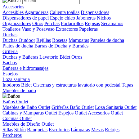
Accesorios
Accesibles
Agarraderas
Calienta toallas
Dispensadores
Dispensadores de papel
Espejo chico
Jaboneras
Nichos
Organizadores
Otros
Perchas
Portarrollos
Repisas
Secamanos
Toalleros
Vaso y Posavaso
Extractores
Papeleras
Duchas
Duchas Outdoor
Rejillas
Rosetas
Mamparas
Paneles de ducha
Platos de ducha
Barras de Ducha y Barrales
Griferia
Duchas y Bañeras
Lavatorio
Bidet
Otros
Bachas
Bañeras e hidromasajes
Espejos
Loza sanitaria
Inodoros
Bidet
Cisternas y estructuras
lavatorio con pedestal
Tapas
Muebles de baño
Baños Outlet
Muebles de Baño Outlet
Griferîas Baño Outlet
Loza Sanitaria Outlet
Cabinas y Mamparas Outlet
Espejos Outlet
Accesorios Outlet
Cocinas Outlet
Muebles de Diseño Outlet
Sillas
Sillón
Banquetas
Escritorios
Lámparas
Mesas
Relojes
Percheros