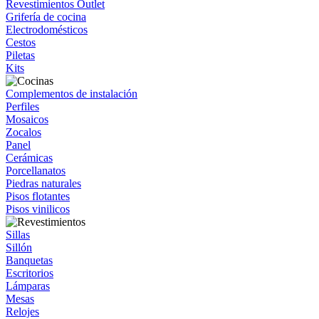
Revestimientos Outlet
Grifería de cocina
Electrodomésticos
Cestos
Piletas
Kits
Complementos de instalación
Perfiles
Mosaicos
Zocalos
Panel
Cerámicas
Porcellanatos
Piedras naturales
Pisos flotantes
Pisos vinilicos
Sillas
Sillón
Banquetas
Escritorios
Lámparas
Mesas
Relojes