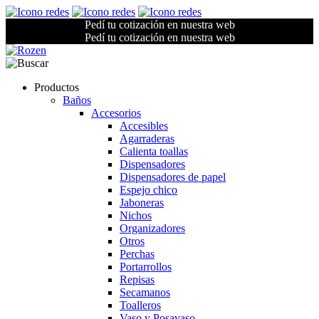
Pedí tu cotización en nuestra web
Pedí tu cotización en nuestra web
Productos
Baños
Accesorios
Accesibles
Agarraderas
Calienta toallas
Dispensadores
Dispensadores de papel
Espejo chico
Jaboneras
Nichos
Organizadores
Otros
Perchas
Portarrollos
Repisas
Secamanos
Toalleros
Vaso y Posavaso