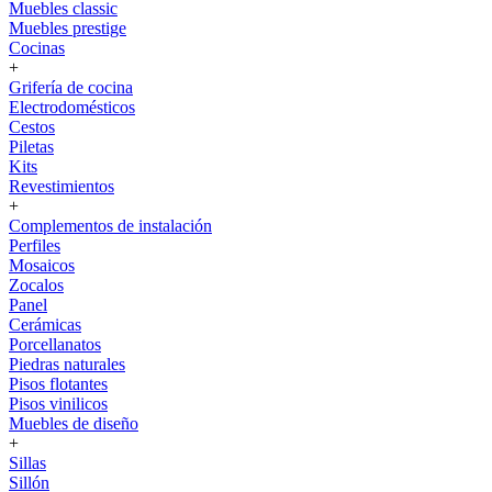
Muebles classic
Muebles prestige
Cocinas
+
Grifería de cocina
Electrodomésticos
Cestos
Piletas
Kits
Revestimientos
+
Complementos de instalación
Perfiles
Mosaicos
Zocalos
Panel
Cerámicas
Porcellanatos
Piedras naturales
Pisos flotantes
Pisos vinilicos
Muebles de diseño
+
Sillas
Sillón