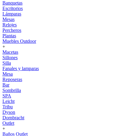
Banquetas
Escritorios
Lámparas
Mesas
Relojes
Percheros
Plantas
Muebles Outdoor
+
Macetas
Sillones
Silla
Fanales y lamparas
Mesa
Reposeras
Bar
Sombrilla
SPA
Leicht
Tribu
Dyson
Dornbracht
Outlet
+
Baños Outlet