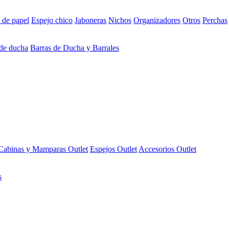
 de papel
Espejo chico
Jaboneras
Nichos
Organizadores
Otros
Perchas
 de ducha
Barras de Ducha y Barrales
Cabinas y Mamparas Outlet
Espejos Outlet
Accesorios Outlet
s