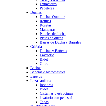
Extractores
Papeleras
Duchas
Duchas Outdoor
Rejillas
Rosetas
Mamparas
Paneles de ducha
Platos de ducha
Barras de Ducha y Barrales
Griferia
Duchas y Bañeras
Lavatorio
Bidet
Otros
Bachas
Bañeras e hidromasajes
Espejos
Loza sanitaria
Inodoros
Bidet
Cisternas y estructuras
lavatorio con pedestal
Tapas