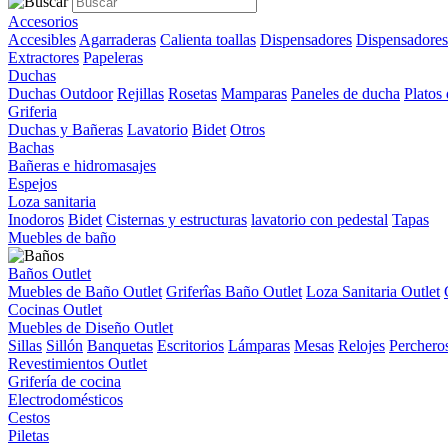
Accesorios
Accesibles
Agarraderas
Calienta toallas
Dispensadores
Dispensadores
Extractores
Papeleras
Duchas
Duchas Outdoor
Rejillas
Rosetas
Mamparas
Paneles de ducha
Platos
Griferia
Duchas y Bañeras
Lavatorio
Bidet
Otros
Bachas
Bañeras e hidromasajes
Espejos
Loza sanitaria
Inodoros
Bidet
Cisternas y estructuras
lavatorio con pedestal
Tapas
Muebles de baño
Baños Outlet
Muebles de Baño Outlet
Griferîas Baño Outlet
Loza Sanitaria Outlet
Cocinas Outlet
Muebles de Diseño Outlet
Sillas
Sillón
Banquetas
Escritorios
Lámparas
Mesas
Relojes
Perchero
Revestimientos Outlet
Grifería de cocina
Electrodomésticos
Cestos
Piletas