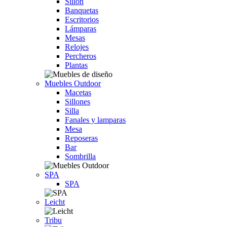
Sillón
Banquetas
Escritorios
Lámparas
Mesas
Relojes
Percheros
Plantas
Muebles Outdoor
Macetas
Sillones
Silla
Fanales y lamparas
Mesa
Reposeras
Bar
Sombrilla
SPA
SPA
Leicht
Tribu