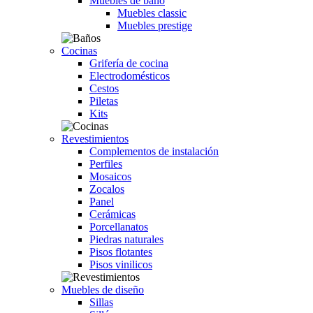
Muebles de baño
Muebles classic
Muebles prestige
Cocinas
Grifería de cocina
Electrodomésticos
Cestos
Piletas
Kits
Revestimientos
Complementos de instalación
Perfiles
Mosaicos
Zocalos
Panel
Cerámicas
Porcellanatos
Piedras naturales
Pisos flotantes
Pisos vinilicos
Muebles de diseño
Sillas