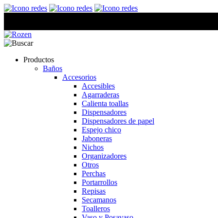
Productos
Baños
Accesorios
Accesibles
Agarraderas
Calienta toallas
Dispensadores
Dispensadores de papel
Espejo chico
Jaboneras
Nichos
Organizadores
Otros
Perchas
Portarrollos
Repisas
Secamanos
Toalleros
Vaso y Posavaso