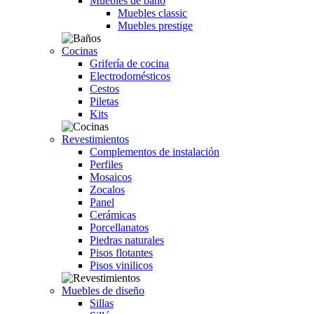
Muebles de baño
Muebles classic
Muebles prestige
Cocinas
Grifería de cocina
Electrodomésticos
Cestos
Piletas
Kits
Revestimientos
Complementos de instalación
Perfiles
Mosaicos
Zocalos
Panel
Cerámicas
Porcellanatos
Piedras naturales
Pisos flotantes
Pisos vinilicos
Muebles de diseño
Sillas