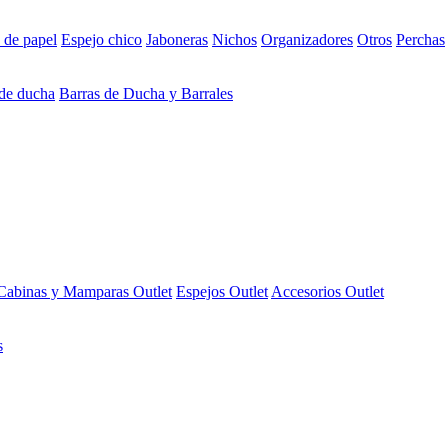
 de papel
Espejo chico
Jaboneras
Nichos
Organizadores
Otros
Perchas
 de ducha
Barras de Ducha y Barrales
Cabinas y Mamparas Outlet
Espejos Outlet
Accesorios Outlet
s