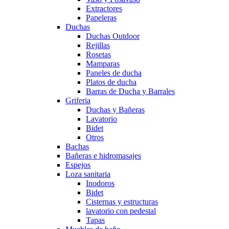
Extractores
Papeleras
Duchas
Duchas Outdoor
Rejillas
Rosetas
Mamparas
Paneles de ducha
Platos de ducha
Barras de Ducha y Barrales
Griferia
Duchas y Bañeras
Lavatorio
Bidet
Otros
Bachas
Bañeras e hidromasajes
Espejos
Loza sanitaria
Inodoros
Bidet
Cisternas y estructuras
lavatorio con pedestal
Tapas