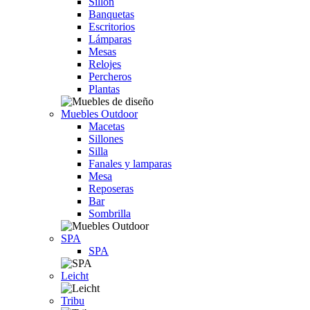
Sillón
Banquetas
Escritorios
Lámparas
Mesas
Relojes
Percheros
Plantas
Muebles Outdoor
Macetas
Sillones
Silla
Fanales y lamparas
Mesa
Reposeras
Bar
Sombrilla
SPA
SPA
Leicht
Tribu