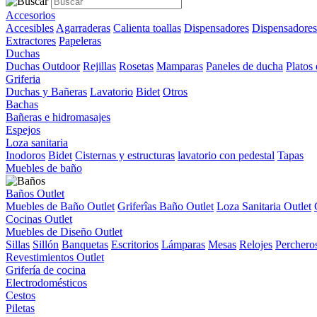
Accesorios
Accesibles
Agarraderas
Calienta toallas
Dispensadores
Dispensadores
Extractores
Papeleras
Duchas
Duchas Outdoor
Rejillas
Rosetas
Mamparas
Paneles de ducha
Platos
Griferia
Duchas y Bañeras
Lavatorio
Bidet
Otros
Bachas
Bañeras e hidromasajes
Espejos
Loza sanitaria
Inodoros
Bidet
Cisternas y estructuras
lavatorio con pedestal
Tapas
Muebles de baño
Baños Outlet
Muebles de Baño Outlet
Griferîas Baño Outlet
Loza Sanitaria Outlet
Cocinas Outlet
Muebles de Diseño Outlet
Sillas
Sillón
Banquetas
Escritorios
Lámparas
Mesas
Relojes
Perchero
Revestimientos Outlet
Grifería de cocina
Electrodomésticos
Cestos
Piletas