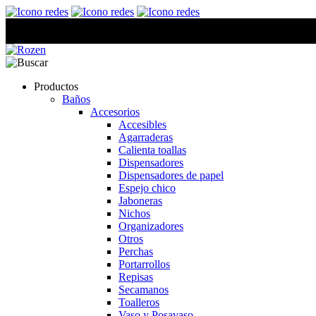
Productos
Baños
Accesorios
Accesibles
Agarraderas
Calienta toallas
Dispensadores
Dispensadores de papel
Espejo chico
Jaboneras
Nichos
Organizadores
Otros
Perchas
Portarrollos
Repisas
Secamanos
Toalleros
Vaso y Posavaso