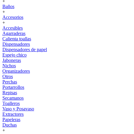
+
Baños
+
Accesorios
+
Accesibles
Agarraderas
Calienta toallas
Dispensadores
Dispensadores de papel
Espejo chico
Jaboneras
Nichos
Organizadores
Otros
Perchas
Portarrollos
Repisas
Secamanos
Toalleros
Vaso y Posavaso
Extractores
Papeleras
Duchas
+