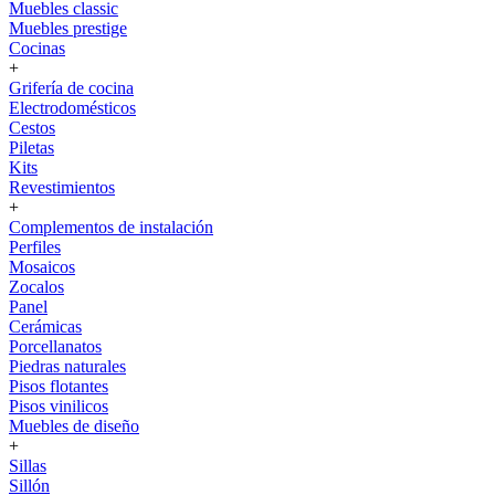
Muebles classic
Muebles prestige
Cocinas
+
Grifería de cocina
Electrodomésticos
Cestos
Piletas
Kits
Revestimientos
+
Complementos de instalación
Perfiles
Mosaicos
Zocalos
Panel
Cerámicas
Porcellanatos
Piedras naturales
Pisos flotantes
Pisos vinilicos
Muebles de diseño
+
Sillas
Sillón