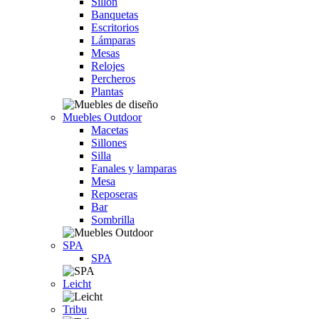
Sillón
Banquetas
Escritorios
Lámparas
Mesas
Relojes
Percheros
Plantas
Muebles Outdoor
Macetas
Sillones
Silla
Fanales y lamparas
Mesa
Reposeras
Bar
Sombrilla
SPA
SPA
Leicht
Tribu