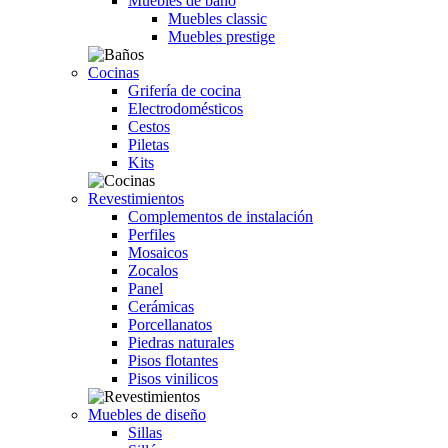
Muebles de baño
Muebles classic
Muebles prestige
Cocinas
Grifería de cocina
Electrodomésticos
Cestos
Piletas
Kits
Revestimientos
Complementos de instalación
Perfiles
Mosaicos
Zocalos
Panel
Cerámicas
Porcellanatos
Piedras naturales
Pisos flotantes
Pisos vinilicos
Muebles de diseño
Sillas