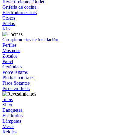
Revestimientos Outlet
Grifería de cocina
Electrodomésticos
Cestos
Piletas
Kits
Complementos de instalación
Perfiles
Mosaicos
Zocalos
Panel
Cerámicas
Porcellanatos
Piedras naturales
Pisos flotantes
Pisos vinilicos
Sillas
Sillón
Banquetas
Escritorios
Lámparas
Mesas
Relojes