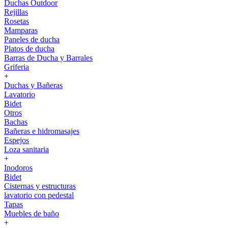
Duchas Outdoor
Rejillas
Rosetas
Mamparas
Paneles de ducha
Platos de ducha
Barras de Ducha y Barrales
Griferia
+
Duchas y Bañeras
Lavatorio
Bidet
Otros
Bachas
Bañeras e hidromasajes
Espejos
Loza sanitaria
+
Inodoros
Bidet
Cisternas y estructuras
lavatorio con pedestal
Tapas
Muebles de baño
+