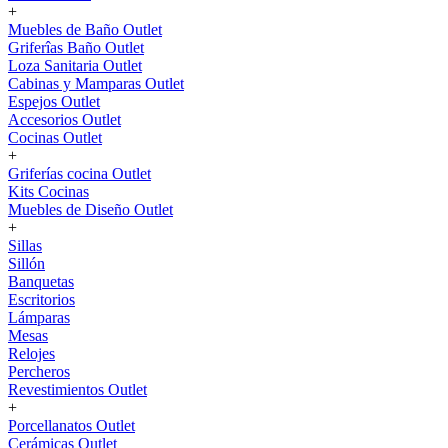
+
Muebles de Baño Outlet
Griferîas Baño Outlet
Loza Sanitaria Outlet
Cabinas y Mamparas Outlet
Espejos Outlet
Accesorios Outlet
Cocinas Outlet
+
Griferías cocina Outlet
Kits Cocinas
Muebles de Diseño Outlet
+
Sillas
Sillón
Banquetas
Escritorios
Lámparas
Mesas
Relojes
Percheros
Revestimientos Outlet
+
Porcellanatos Outlet
Cerámicas Outlet