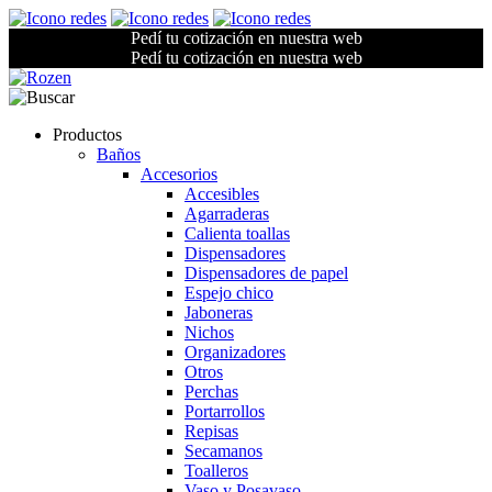
Pedí tu cotización en nuestra web
Pedí tu cotización en nuestra web
Productos
Baños
Accesorios
Accesibles
Agarraderas
Calienta toallas
Dispensadores
Dispensadores de papel
Espejo chico
Jaboneras
Nichos
Organizadores
Otros
Perchas
Portarrollos
Repisas
Secamanos
Toalleros
Vaso y Posavaso