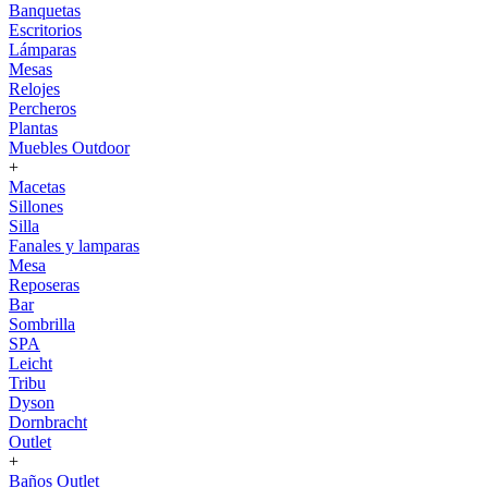
Banquetas
Escritorios
Lámparas
Mesas
Relojes
Percheros
Plantas
Muebles Outdoor
+
Macetas
Sillones
Silla
Fanales y lamparas
Mesa
Reposeras
Bar
Sombrilla
SPA
Leicht
Tribu
Dyson
Dornbracht
Outlet
+
Baños Outlet