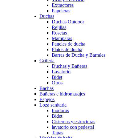
Extractores
Papeleras
Duchas
Duchas Outdoor
Rejillas
Rosetas
Mamparas
Paneles de ducha
Platos de ducha
Barras de Ducha y Barrales
Griferia
Duchas y Bañeras
Lavatorio
Bidet
Otros
Bachas
Bañeras e hidromasajes
Espejos
Loza sanitaria
Inodoros
Bidet
Cisternas y estructuras
lavatorio con pedestal
Tapas