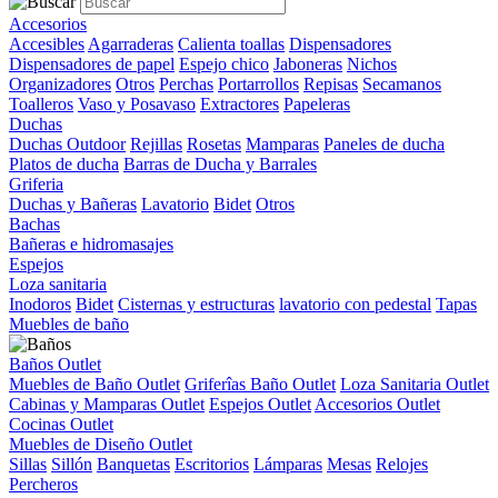
Accesorios
Accesibles
Agarraderas
Calienta toallas
Dispensadores
Dispensadores de papel
Espejo chico
Jaboneras
Nichos
Organizadores
Otros
Perchas
Portarrollos
Repisas
Secamanos
Toalleros
Vaso y Posavaso
Extractores
Papeleras
Duchas
Duchas Outdoor
Rejillas
Rosetas
Mamparas
Paneles de ducha
Platos de ducha
Barras de Ducha y Barrales
Griferia
Duchas y Bañeras
Lavatorio
Bidet
Otros
Bachas
Bañeras e hidromasajes
Espejos
Loza sanitaria
Inodoros
Bidet
Cisternas y estructuras
lavatorio con pedestal
Tapas
Muebles de baño
Baños Outlet
Muebles de Baño Outlet
Griferîas Baño Outlet
Loza Sanitaria Outlet
Cabinas y Mamparas Outlet
Espejos Outlet
Accesorios Outlet
Cocinas Outlet
Muebles de Diseño Outlet
Sillas
Sillón
Banquetas
Escritorios
Lámparas
Mesas
Relojes
Percheros