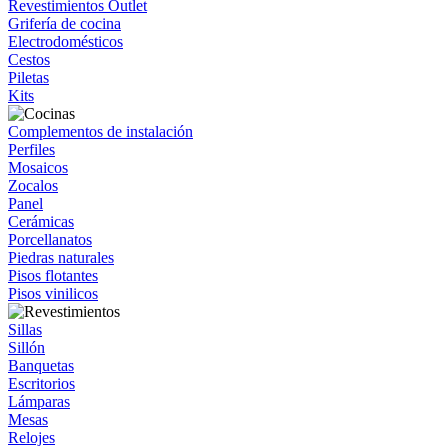
Revestimientos Outlet
Grifería de cocina
Electrodomésticos
Cestos
Piletas
Kits
Complementos de instalación
Perfiles
Mosaicos
Zocalos
Panel
Cerámicas
Porcellanatos
Piedras naturales
Pisos flotantes
Pisos vinilicos
Sillas
Sillón
Banquetas
Escritorios
Lámparas
Mesas
Relojes