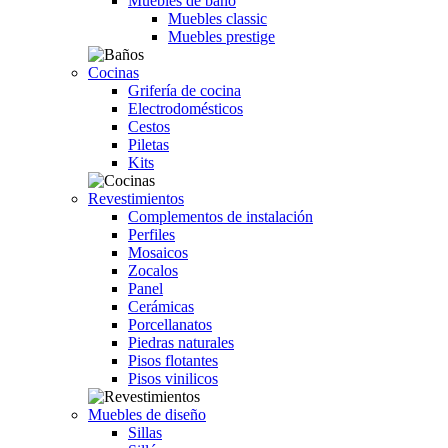
Muebles de baño
Muebles classic
Muebles prestige
Cocinas
Grifería de cocina
Electrodomésticos
Cestos
Piletas
Kits
Revestimientos
Complementos de instalación
Perfiles
Mosaicos
Zocalos
Panel
Cerámicas
Porcellanatos
Piedras naturales
Pisos flotantes
Pisos vinilicos
Muebles de diseño
Sillas