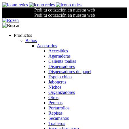
Pedí tu cotización en nuestra web
Pedí tu cotización en nuestra web
Productos
Baños
Accesorios
Accesibles
Agarraderas
Calienta toallas
Dispensadores
Dispensadores de papel
Espejo chico
Jaboneras
Nichos
Organizadores
Otros
Perchas
Portarrollos
Repisas
Secamanos
Toalleros
Vaso y Posavaso