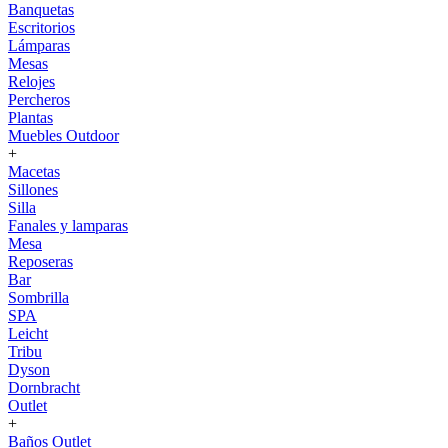
Banquetas
Escritorios
Lámparas
Mesas
Relojes
Percheros
Plantas
Muebles Outdoor
+
Macetas
Sillones
Silla
Fanales y lamparas
Mesa
Reposeras
Bar
Sombrilla
SPA
Leicht
Tribu
Dyson
Dornbracht
Outlet
+
Baños Outlet