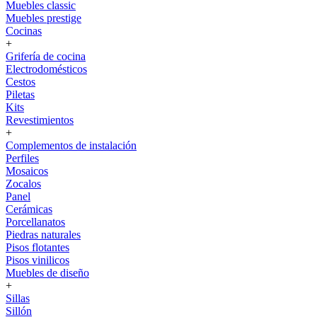
Muebles classic
Muebles prestige
Cocinas
+
Grifería de cocina
Electrodomésticos
Cestos
Piletas
Kits
Revestimientos
+
Complementos de instalación
Perfiles
Mosaicos
Zocalos
Panel
Cerámicas
Porcellanatos
Piedras naturales
Pisos flotantes
Pisos vinilicos
Muebles de diseño
+
Sillas
Sillón