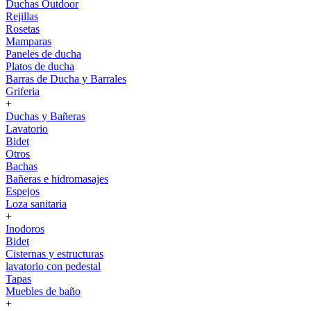
Duchas Outdoor
Rejillas
Rosetas
Mamparas
Paneles de ducha
Platos de ducha
Barras de Ducha y Barrales
Griferia
+
Duchas y Bañeras
Lavatorio
Bidet
Otros
Bachas
Bañeras e hidromasajes
Espejos
Loza sanitaria
+
Inodoros
Bidet
Cisternas y estructuras
lavatorio con pedestal
Tapas
Muebles de baño
+