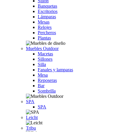
Sillón
Banquetas
Escritorios
Lámparas
Mesas
Relojes
Percheros
Plantas
Muebles Outdoor
Macetas
Sillones
Silla
Fanales y lamparas
Mesa
Reposeras
Bar
Sombrilla
SPA
SPA
Leicht
Tribu