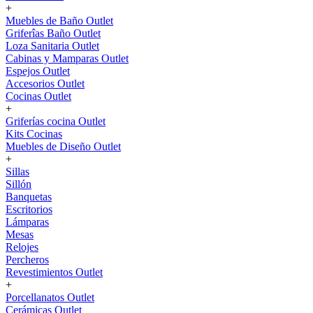
+
Muebles de Baño Outlet
Griferîas Baño Outlet
Loza Sanitaria Outlet
Cabinas y Mamparas Outlet
Espejos Outlet
Accesorios Outlet
Cocinas Outlet
+
Griferías cocina Outlet
Kits Cocinas
Muebles de Diseño Outlet
+
Sillas
Sillón
Banquetas
Escritorios
Lámparas
Mesas
Relojes
Percheros
Revestimientos Outlet
+
Porcellanatos Outlet
Cerámicas Outlet