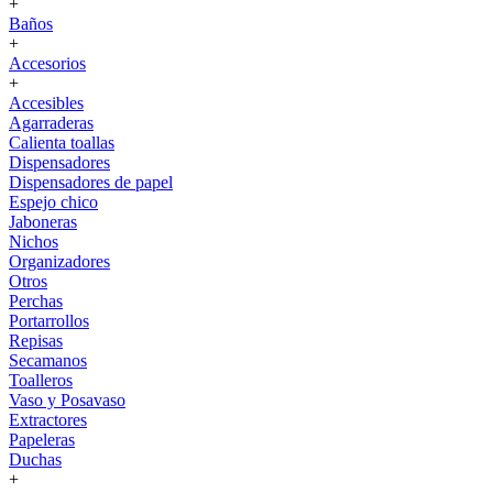
+
Baños
+
Accesorios
+
Accesibles
Agarraderas
Calienta toallas
Dispensadores
Dispensadores de papel
Espejo chico
Jaboneras
Nichos
Organizadores
Otros
Perchas
Portarrollos
Repisas
Secamanos
Toalleros
Vaso y Posavaso
Extractores
Papeleras
Duchas
+