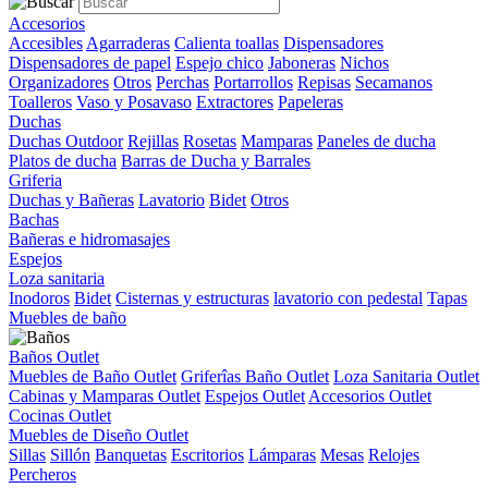
Accesorios
Accesibles
Agarraderas
Calienta toallas
Dispensadores
Dispensadores de papel
Espejo chico
Jaboneras
Nichos
Organizadores
Otros
Perchas
Portarrollos
Repisas
Secamanos
Toalleros
Vaso y Posavaso
Extractores
Papeleras
Duchas
Duchas Outdoor
Rejillas
Rosetas
Mamparas
Paneles de ducha
Platos de ducha
Barras de Ducha y Barrales
Griferia
Duchas y Bañeras
Lavatorio
Bidet
Otros
Bachas
Bañeras e hidromasajes
Espejos
Loza sanitaria
Inodoros
Bidet
Cisternas y estructuras
lavatorio con pedestal
Tapas
Muebles de baño
Baños Outlet
Muebles de Baño Outlet
Griferîas Baño Outlet
Loza Sanitaria Outlet
Cabinas y Mamparas Outlet
Espejos Outlet
Accesorios Outlet
Cocinas Outlet
Muebles de Diseño Outlet
Sillas
Sillón
Banquetas
Escritorios
Lámparas
Mesas
Relojes
Percheros