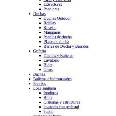
Extractores
Papeleras
Duchas
Duchas Outdoor
Rejillas
Rosetas
Mamparas
Paneles de ducha
Platos de ducha
Barras de Ducha y Barrales
Griferia
Duchas y Bañeras
Lavatorio
Bidet
Otros
Bachas
Bañeras e hidromasajes
Espejos
Loza sanitaria
Inodoros
Bidet
Cisternas y estructuras
lavatorio con pedestal
Tapas