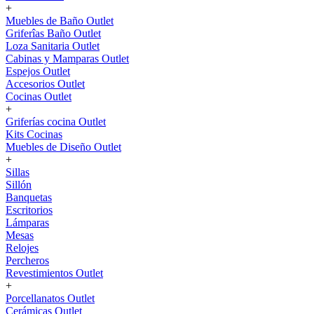
+
Muebles de Baño Outlet
Griferîas Baño Outlet
Loza Sanitaria Outlet
Cabinas y Mamparas Outlet
Espejos Outlet
Accesorios Outlet
Cocinas Outlet
+
Griferías cocina Outlet
Kits Cocinas
Muebles de Diseño Outlet
+
Sillas
Sillón
Banquetas
Escritorios
Lámparas
Mesas
Relojes
Percheros
Revestimientos Outlet
+
Porcellanatos Outlet
Cerámicas Outlet