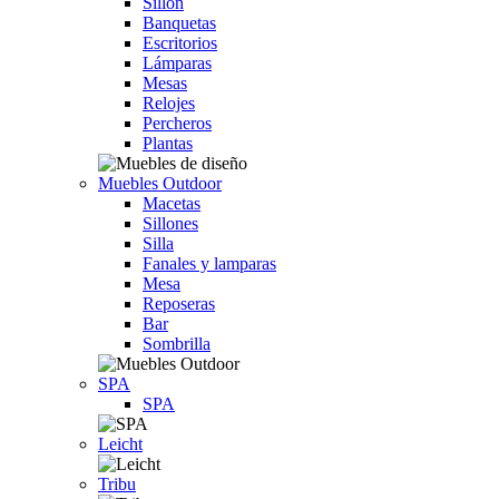
Sillón
Banquetas
Escritorios
Lámparas
Mesas
Relojes
Percheros
Plantas
Muebles Outdoor
Macetas
Sillones
Silla
Fanales y lamparas
Mesa
Reposeras
Bar
Sombrilla
SPA
SPA
Leicht
Tribu