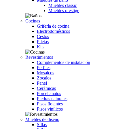
Muebles de baño
Muebles classic
Muebles prestige
Cocinas
Grifería de cocina
Electrodomésticos
Cestos
Piletas
Kits
Revestimientos
Complementos de instalación
Perfiles
Mosaicos
Zocalos
Panel
Cerámicas
Porcellanatos
Piedras naturales
Pisos flotantes
Pisos vinilicos
Muebles de diseño
Sillas