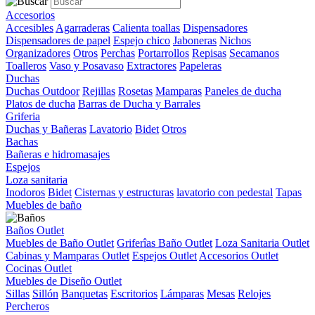
Accesorios
Accesibles
Agarraderas
Calienta toallas
Dispensadores
Dispensadores de papel
Espejo chico
Jaboneras
Nichos
Organizadores
Otros
Perchas
Portarrollos
Repisas
Secamanos
Toalleros
Vaso y Posavaso
Extractores
Papeleras
Duchas
Duchas Outdoor
Rejillas
Rosetas
Mamparas
Paneles de ducha
Platos de ducha
Barras de Ducha y Barrales
Griferia
Duchas y Bañeras
Lavatorio
Bidet
Otros
Bachas
Bañeras e hidromasajes
Espejos
Loza sanitaria
Inodoros
Bidet
Cisternas y estructuras
lavatorio con pedestal
Tapas
Muebles de baño
Baños Outlet
Muebles de Baño Outlet
Griferîas Baño Outlet
Loza Sanitaria Outlet
Cabinas y Mamparas Outlet
Espejos Outlet
Accesorios Outlet
Cocinas Outlet
Muebles de Diseño Outlet
Sillas
Sillón
Banquetas
Escritorios
Lámparas
Mesas
Relojes
Percheros