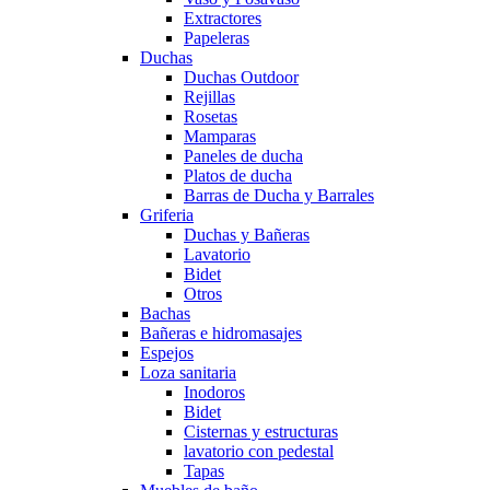
Extractores
Papeleras
Duchas
Duchas Outdoor
Rejillas
Rosetas
Mamparas
Paneles de ducha
Platos de ducha
Barras de Ducha y Barrales
Griferia
Duchas y Bañeras
Lavatorio
Bidet
Otros
Bachas
Bañeras e hidromasajes
Espejos
Loza sanitaria
Inodoros
Bidet
Cisternas y estructuras
lavatorio con pedestal
Tapas