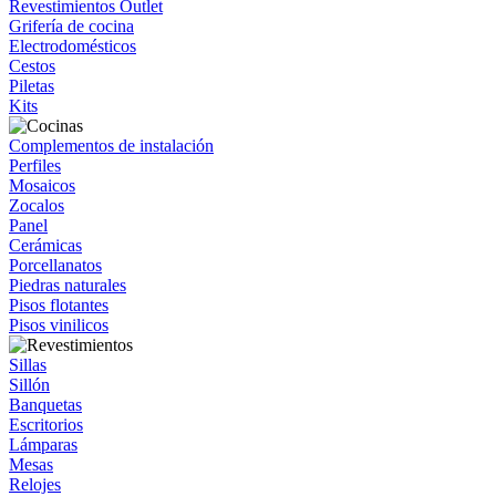
Revestimientos Outlet
Grifería de cocina
Electrodomésticos
Cestos
Piletas
Kits
Complementos de instalación
Perfiles
Mosaicos
Zocalos
Panel
Cerámicas
Porcellanatos
Piedras naturales
Pisos flotantes
Pisos vinilicos
Sillas
Sillón
Banquetas
Escritorios
Lámparas
Mesas
Relojes