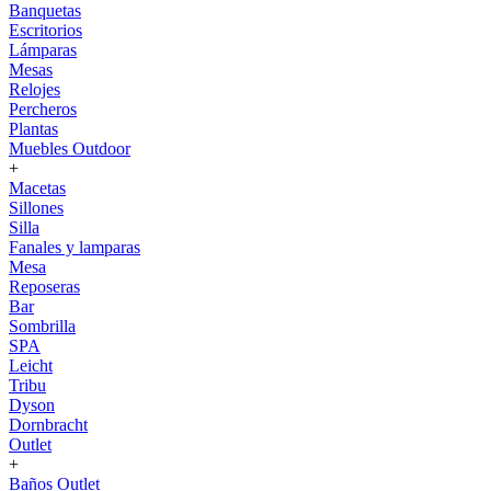
Banquetas
Escritorios
Lámparas
Mesas
Relojes
Percheros
Plantas
Muebles Outdoor
+
Macetas
Sillones
Silla
Fanales y lamparas
Mesa
Reposeras
Bar
Sombrilla
SPA
Leicht
Tribu
Dyson
Dornbracht
Outlet
+
Baños Outlet