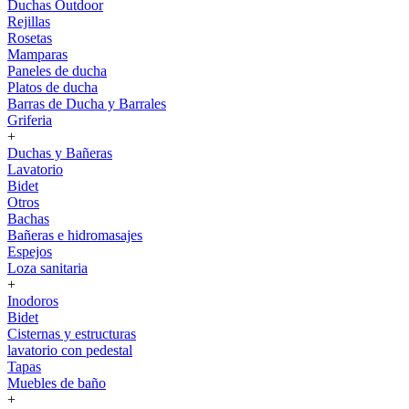
Duchas Outdoor
Rejillas
Rosetas
Mamparas
Paneles de ducha
Platos de ducha
Barras de Ducha y Barrales
Griferia
+
Duchas y Bañeras
Lavatorio
Bidet
Otros
Bachas
Bañeras e hidromasajes
Espejos
Loza sanitaria
+
Inodoros
Bidet
Cisternas y estructuras
lavatorio con pedestal
Tapas
Muebles de baño
+