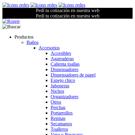
Pedí tu cotización en nuestra web
Pedí tu cotización en nuestra web
Productos
Baños
Accesorios
Accesibles
Agarraderas
Calienta toallas
Dispensadores
Dispensadores de papel
Espejo chico
Jaboneras
Nichos
Organizadores
Otros
Perchas
Portarrollos
Repisas
Secamanos
Toalleros
Vaso y Posavaso