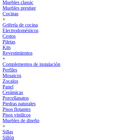
Muebles classic
Muebles prestige
Cocinas
+
Grifería de cocina
Electrodomésticos
Cestos
Piletas
Kits
Revestimientos
+
Complementos de instalación
Perfiles
Mosaicos
Zocalos
Panel
Cerámicas
Porcellanatos
Piedras naturales
Pisos flotantes
Pisos vinilicos
Muebles de diseño
+
Sillas
Sillón