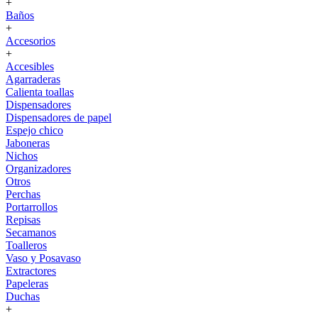
+
Baños
+
Accesorios
+
Accesibles
Agarraderas
Calienta toallas
Dispensadores
Dispensadores de papel
Espejo chico
Jaboneras
Nichos
Organizadores
Otros
Perchas
Portarrollos
Repisas
Secamanos
Toalleros
Vaso y Posavaso
Extractores
Papeleras
Duchas
+