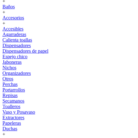
+
Baños
+
Accesorios
+
Accesibles
Agarraderas
Calienta toallas
Dispensadores
Dispensadores de papel
Espejo chico
Jaboneras
Nichos
Organizadores
Otros
Perchas
Portarrollos
Repisas
Secamanos
Toalleros
Vaso y Posavaso
Extractores
Papeleras
Duchas
+