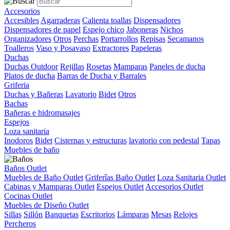
Accesorios
Accesibles
Agarraderas
Calienta toallas
Dispensadores
Dispensadores de papel
Espejo chico
Jaboneras
Nichos
Organizadores
Otros
Perchas
Portarrollos
Repisas
Secamanos
Toalleros
Vaso y Posavaso
Extractores
Papeleras
Duchas
Duchas Outdoor
Rejillas
Rosetas
Mamparas
Paneles de ducha
Platos de ducha
Barras de Ducha y Barrales
Griferia
Duchas y Bañeras
Lavatorio
Bidet
Otros
Bachas
Bañeras e hidromasajes
Espejos
Loza sanitaria
Inodoros
Bidet
Cisternas y estructuras
lavatorio con pedestal
Tapas
Muebles de baño
Baños Outlet
Muebles de Baño Outlet
Griferîas Baño Outlet
Loza Sanitaria Outlet
Cabinas y Mamparas Outlet
Espejos Outlet
Accesorios Outlet
Cocinas Outlet
Muebles de Diseño Outlet
Sillas
Sillón
Banquetas
Escritorios
Lámparas
Mesas
Relojes
Percheros