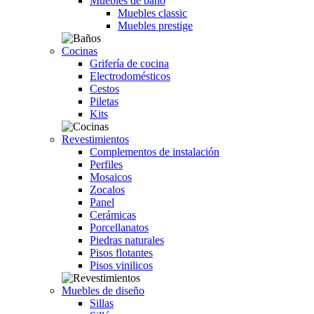
Muebles de baño
Muebles classic
Muebles prestige
Cocinas
Grifería de cocina
Electrodomésticos
Cestos
Piletas
Kits
Revestimientos
Complementos de instalación
Perfiles
Mosaicos
Zocalos
Panel
Cerámicas
Porcellanatos
Piedras naturales
Pisos flotantes
Pisos vinilicos
Muebles de diseño
Sillas