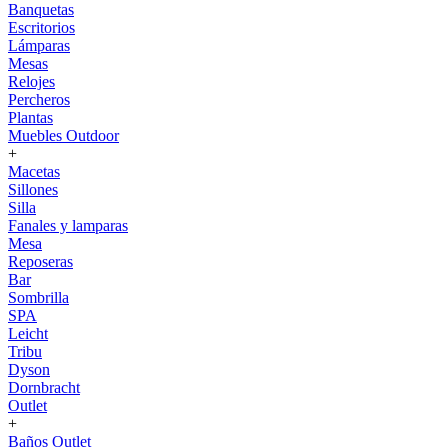
Banquetas
Escritorios
Lámparas
Mesas
Relojes
Percheros
Plantas
Muebles Outdoor
+
Macetas
Sillones
Silla
Fanales y lamparas
Mesa
Reposeras
Bar
Sombrilla
SPA
Leicht
Tribu
Dyson
Dornbracht
Outlet
+
Baños Outlet