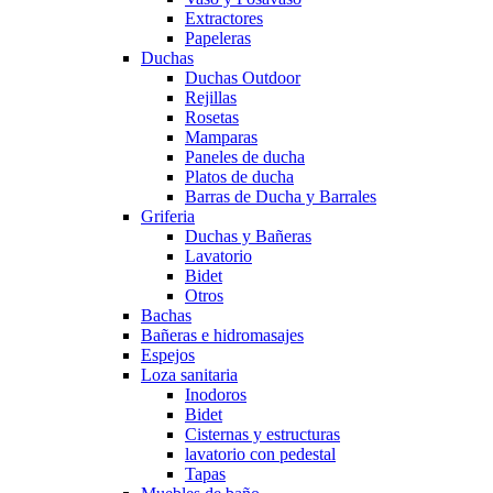
Extractores
Papeleras
Duchas
Duchas Outdoor
Rejillas
Rosetas
Mamparas
Paneles de ducha
Platos de ducha
Barras de Ducha y Barrales
Griferia
Duchas y Bañeras
Lavatorio
Bidet
Otros
Bachas
Bañeras e hidromasajes
Espejos
Loza sanitaria
Inodoros
Bidet
Cisternas y estructuras
lavatorio con pedestal
Tapas