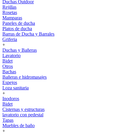
Duchas Outdoor
Rejillas
Rosetas
Mamparas
Paneles de ducha
Platos de ducha
Barras de Ducha y Barrales
Griferia
+
Duchas y Bañeras
Lavatorio
Bidet
Otros
Bachas
Bañeras e hidromasajes
Espejos
Loza sanitaria
+
Inodoros
Bidet
Cisternas y estructuras
lavatorio con pedestal
Tapas
Muebles de baño
+