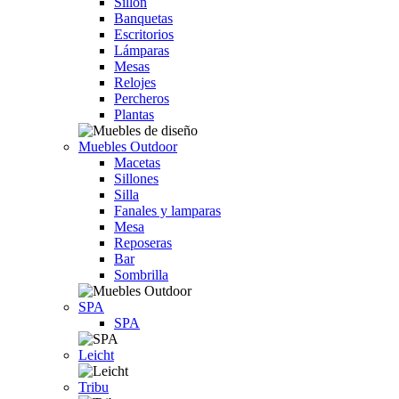
Sillón
Banquetas
Escritorios
Lámparas
Mesas
Relojes
Percheros
Plantas
Muebles Outdoor
Macetas
Sillones
Silla
Fanales y lamparas
Mesa
Reposeras
Bar
Sombrilla
SPA
SPA
Leicht
Tribu