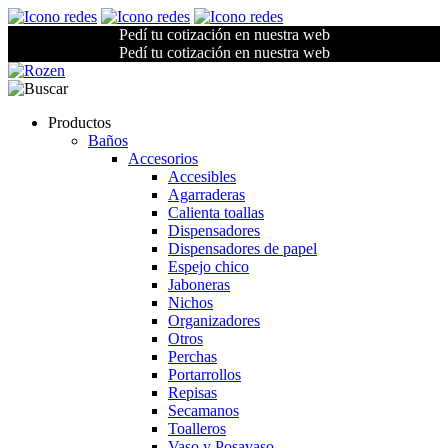
Pedí tu cotización en nuestra web
Pedí tu cotización en nuestra web
Productos
Baños
Accesorios
Accesibles
Agarraderas
Calienta toallas
Dispensadores
Dispensadores de papel
Espejo chico
Jaboneras
Nichos
Organizadores
Otros
Perchas
Portarrollos
Repisas
Secamanos
Toalleros
Vaso y Posavaso