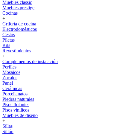
Muebles classic
Muebles prestige
Cocinas
+
Grifería de cocina
Electrodomésticos
Cestos
Piletas
Kits
Revestimientos
+
Complementos de instalación
Perfiles
Mosaicos
Zocalos
Panel
Cerámicas
Porcellanatos
Piedras naturales
Pisos flotantes
Pisos vinilicos
Muebles de diseño
+
Sillas
Sillón