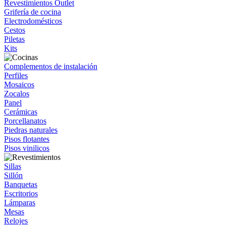
Revestimientos Outlet
Grifería de cocina
Electrodomésticos
Cestos
Piletas
Kits
Complementos de instalación
Perfiles
Mosaicos
Zocalos
Panel
Cerámicas
Porcellanatos
Piedras naturales
Pisos flotantes
Pisos vinilicos
Sillas
Sillón
Banquetas
Escritorios
Lámparas
Mesas
Relojes