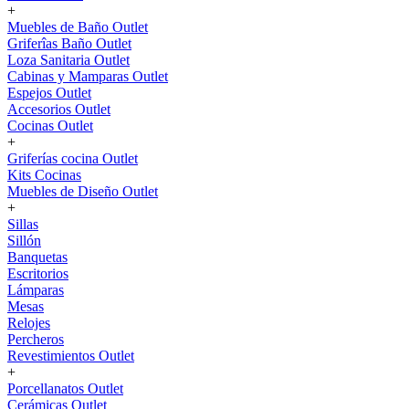
+
Muebles de Baño Outlet
Griferîas Baño Outlet
Loza Sanitaria Outlet
Cabinas y Mamparas Outlet
Espejos Outlet
Accesorios Outlet
Cocinas Outlet
+
Griferías cocina Outlet
Kits Cocinas
Muebles de Diseño Outlet
+
Sillas
Sillón
Banquetas
Escritorios
Lámparas
Mesas
Relojes
Percheros
Revestimientos Outlet
+
Porcellanatos Outlet
Cerámicas Outlet