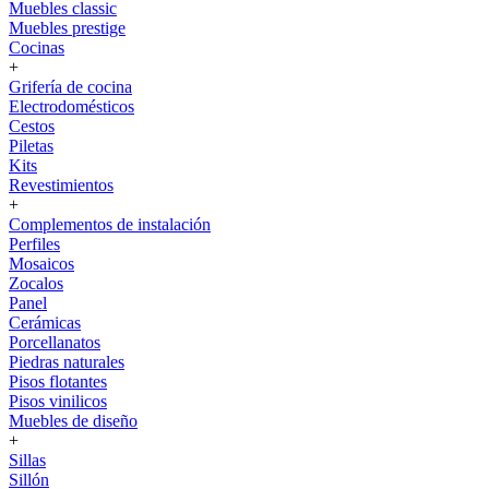
Muebles classic
Muebles prestige
Cocinas
+
Grifería de cocina
Electrodomésticos
Cestos
Piletas
Kits
Revestimientos
+
Complementos de instalación
Perfiles
Mosaicos
Zocalos
Panel
Cerámicas
Porcellanatos
Piedras naturales
Pisos flotantes
Pisos vinilicos
Muebles de diseño
+
Sillas
Sillón