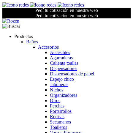
Pedí tu cotización en nuestra web
Pedí tu cotización en nuestra web
Productos
Baños
Accesorios
Accesibles
Agarraderas
Calienta toallas
Dispensadores
Dispensadores de papel
Espejo chico
Jaboneras
Nichos
Organizadores
Otros
Perchas
Portarrollos
Repisas
Secamanos
Toalleros
Vaso y Posavaso