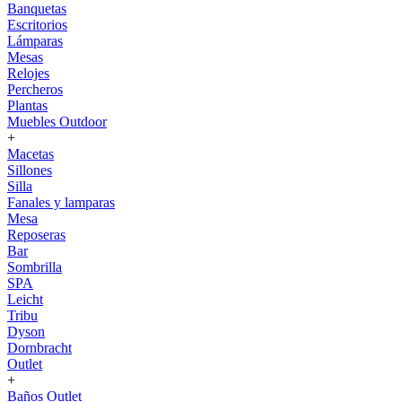
Banquetas
Escritorios
Lámparas
Mesas
Relojes
Percheros
Plantas
Muebles Outdoor
+
Macetas
Sillones
Silla
Fanales y lamparas
Mesa
Reposeras
Bar
Sombrilla
SPA
Leicht
Tribu
Dyson
Dornbracht
Outlet
+
Baños Outlet