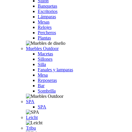
Sillón
Banquetas
Escritorios
Lámparas
Mesas
Relojes
Percheros
Plantas
Muebles Outdoor
Macetas
Sillones
Silla
Fanales y lamparas
Mesa
Reposeras
Bar
Sombrilla
SPA
SPA
Leicht
Tribu