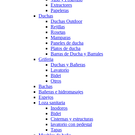
Extractores
Papeleras
Duchas
Duchas Outdoor
Rejillas
Rosetas
Mamparas
Paneles de ducha
Platos de ducha
Barras de Ducha y Barrales
Griferia
Duchas y Bañeras
Lavatorio
Bidet
Otros
Bachas
Bañeras e hidromasajes
Espejos
Loza sanitaria
Inodoros
Bidet
Cisternas y estructuras
lavatorio con pedestal
Tapas