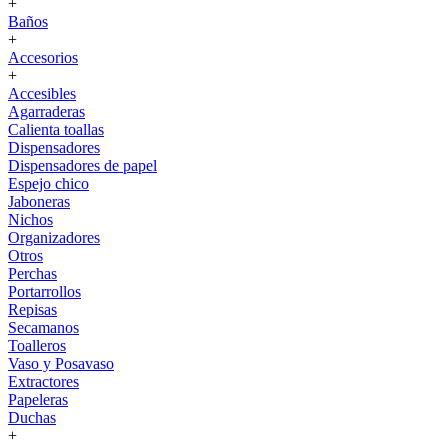
+
Baños
+
Accesorios
+
Accesibles
Agarraderas
Calienta toallas
Dispensadores
Dispensadores de papel
Espejo chico
Jaboneras
Nichos
Organizadores
Otros
Perchas
Portarrollos
Repisas
Secamanos
Toalleros
Vaso y Posavaso
Extractores
Papeleras
Duchas
+