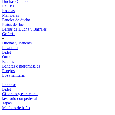
Duchas Outdoor
Rejillas
Rosetas
Mamparas
Paneles de ducha
Platos de ducha
Barras de Ducha y Barrales
Griferia
+
Duchas y Bañeras
Lavatorio
Bidet
Otros
Bachas
Bañeras e hidromasajes
Espejos
Loza sanitaria
+
Inodoros
Bidet
Cisternas y estructuras
lavatorio con pedestal
Tapas
Muebles de baño
+