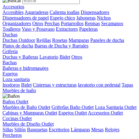
Accesorios
Accesibles
Agarraderas
Calienta toallas
Dispensadores
Dispensadores de papel
Espejo chico
Jaboneras
Nichos
Organizadores
Otros
Perchas
Portarrollos
Repisas
Secamanos
Toalleros
Vaso y Posavaso
Extractores
Papeleras
Duchas
Duchas Outdoor
Rejillas
Rosetas
Mamparas
Paneles de ducha
Platos de ducha
Barras de Ducha y Barrales
Griferia
Duchas y Bañeras
Lavatorio
Bidet
Otros
Bachas
Bañeras e hidromasajes
Espejos
Loza sanitaria
Inodoros
Bidet
Cisternas y estructuras
lavatorio con pedestal
Tapas
Muebles de baño
Baños Outlet
Muebles de Baño Outlet
Griferîas Baño Outlet
Loza Sanitaria Outlet
Cabinas y Mamparas Outlet
Espejos Outlet
Accesorios Outlet
Cocinas Outlet
Muebles de Diseño Outlet
Sillas
Sillón
Banquetas
Escritorios
Lámparas
Mesas
Relojes
Percheros