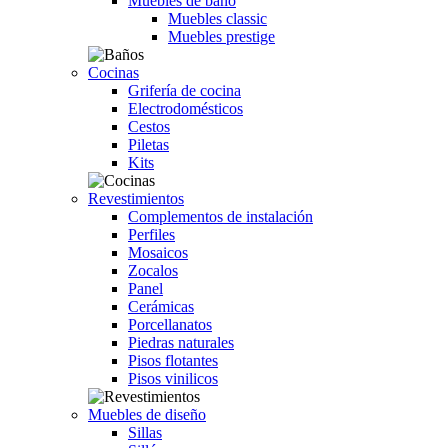
Muebles de baño
Muebles classic
Muebles prestige
Cocinas
Grifería de cocina
Electrodomésticos
Cestos
Piletas
Kits
Revestimientos
Complementos de instalación
Perfiles
Mosaicos
Zocalos
Panel
Cerámicas
Porcellanatos
Piedras naturales
Pisos flotantes
Pisos vinilicos
Muebles de diseño
Sillas