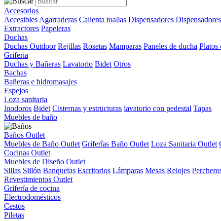
Accesorios
Accesibles
Agarraderas
Calienta toallas
Dispensadores
Dispensadores
Extractores
Papeleras
Duchas
Duchas Outdoor
Rejillas
Rosetas
Mamparas
Paneles de ducha
Platos
Griferia
Duchas y Bañeras
Lavatorio
Bidet
Otros
Bachas
Bañeras e hidromasajes
Espejos
Loza sanitaria
Inodoros
Bidet
Cisternas y estructuras
lavatorio con pedestal
Tapas
Muebles de baño
Baños Outlet
Muebles de Baño Outlet
Griferîas Baño Outlet
Loza Sanitaria Outlet
Cocinas Outlet
Muebles de Diseño Outlet
Sillas
Sillón
Banquetas
Escritorios
Lámparas
Mesas
Relojes
Perchero
Revestimientos Outlet
Grifería de cocina
Electrodomésticos
Cestos
Piletas