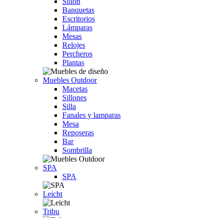
Sillón
Banquetas
Escritorios
Lámparas
Mesas
Relojes
Percheros
Plantas
Muebles Outdoor
Macetas
Sillones
Silla
Fanales y lamparas
Mesa
Reposeras
Bar
Sombrilla
SPA
SPA
Leicht
Tribu