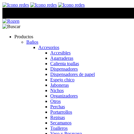
Productos
Baños
Accesorios
Accesibles
Agarraderas
Calienta toallas
Dispensadores
Dispensadores de papel
Espejo chico
Jaboneras
Nichos
Organizadores
Otros
Perchas
Portarrollos
Repisas
Secamanos
Toalleros
Vaso y Posavaso