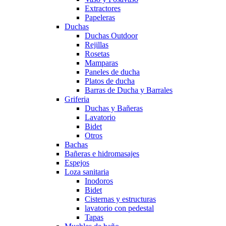
Extractores
Papeleras
Duchas
Duchas Outdoor
Rejillas
Rosetas
Mamparas
Paneles de ducha
Platos de ducha
Barras de Ducha y Barrales
Griferia
Duchas y Bañeras
Lavatorio
Bidet
Otros
Bachas
Bañeras e hidromasajes
Espejos
Loza sanitaria
Inodoros
Bidet
Cisternas y estructuras
lavatorio con pedestal
Tapas