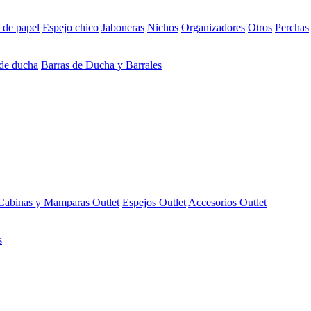
 de papel
Espejo chico
Jaboneras
Nichos
Organizadores
Otros
Perchas
 de ducha
Barras de Ducha y Barrales
Cabinas y Mamparas Outlet
Espejos Outlet
Accesorios Outlet
s