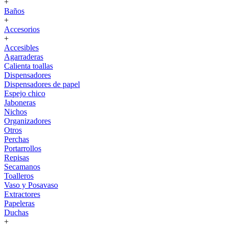
+
Baños
+
Accesorios
+
Accesibles
Agarraderas
Calienta toallas
Dispensadores
Dispensadores de papel
Espejo chico
Jaboneras
Nichos
Organizadores
Otros
Perchas
Portarrollos
Repisas
Secamanos
Toalleros
Vaso y Posavaso
Extractores
Papeleras
Duchas
+