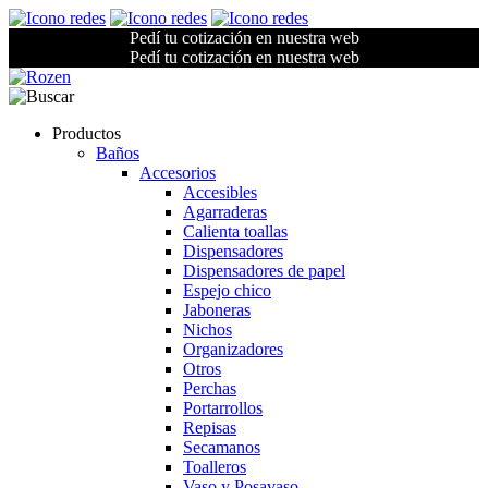
Pedí tu cotización en nuestra web
Pedí tu cotización en nuestra web
Productos
Baños
Accesorios
Accesibles
Agarraderas
Calienta toallas
Dispensadores
Dispensadores de papel
Espejo chico
Jaboneras
Nichos
Organizadores
Otros
Perchas
Portarrollos
Repisas
Secamanos
Toalleros
Vaso y Posavaso