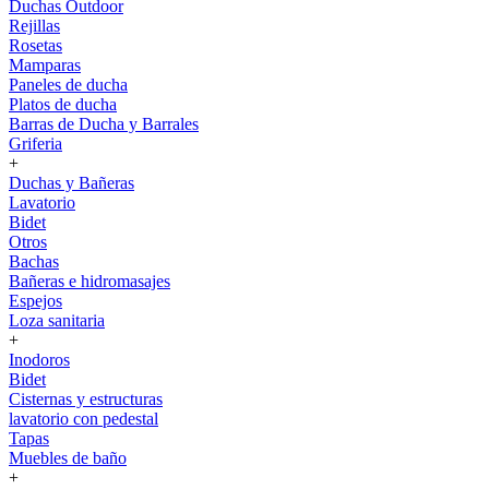
Duchas Outdoor
Rejillas
Rosetas
Mamparas
Paneles de ducha
Platos de ducha
Barras de Ducha y Barrales
Griferia
+
Duchas y Bañeras
Lavatorio
Bidet
Otros
Bachas
Bañeras e hidromasajes
Espejos
Loza sanitaria
+
Inodoros
Bidet
Cisternas y estructuras
lavatorio con pedestal
Tapas
Muebles de baño
+