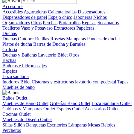
Accesorios
Accesibles
Agarraderas
Calienta toallas
Dispensadores
Dispensadores de papel
Espejo chico
Jaboneras
Nichos
Organizadores
Otros
Perchas
Portarrollos
Repisas
Secamanos
Toalleros
Vaso y Posavaso
Extractores
Papeleras
Duchas
Duchas Outdoor
Rejillas
Rosetas
Mamparas
Paneles de ducha
Platos de ducha
Barras de Ducha y Barrales
Griferia
Duchas y Bañeras
Lavatorio
Bidet
Otros
Bachas
Bañeras e hidromasajes
Espejos
Loza sanitaria
Inodoros
Bidet
Cisternas y estructuras
lavatorio con pedestal
Tapas
Muebles de baño
Baños Outlet
Muebles de Baño Outlet
Griferîas Baño Outlet
Loza Sanitaria Outlet
Cabinas y Mamparas Outlet
Espejos Outlet
Accesorios Outlet
Cocinas Outlet
Muebles de Diseño Outlet
Sillas
Sillón
Banquetas
Escritorios
Lámparas
Mesas
Relojes
Percheros