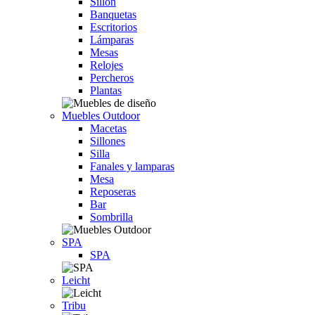
Sillón
Banquetas
Escritorios
Lámparas
Mesas
Relojes
Percheros
Plantas
Muebles Outdoor
Macetas
Sillones
Silla
Fanales y lamparas
Mesa
Reposeras
Bar
Sombrilla
SPA
SPA
Leicht
Tribu