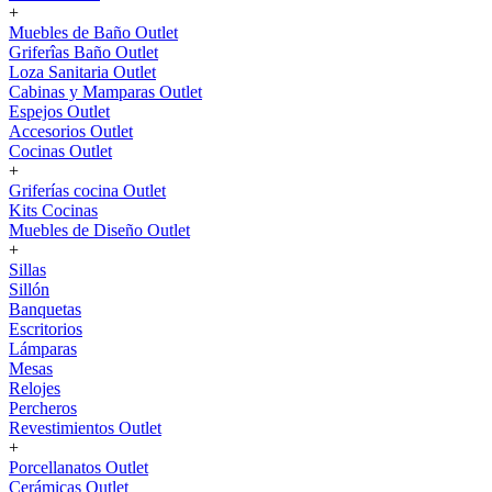
+
Muebles de Baño Outlet
Griferîas Baño Outlet
Loza Sanitaria Outlet
Cabinas y Mamparas Outlet
Espejos Outlet
Accesorios Outlet
Cocinas Outlet
+
Griferías cocina Outlet
Kits Cocinas
Muebles de Diseño Outlet
+
Sillas
Sillón
Banquetas
Escritorios
Lámparas
Mesas
Relojes
Percheros
Revestimientos Outlet
+
Porcellanatos Outlet
Cerámicas Outlet