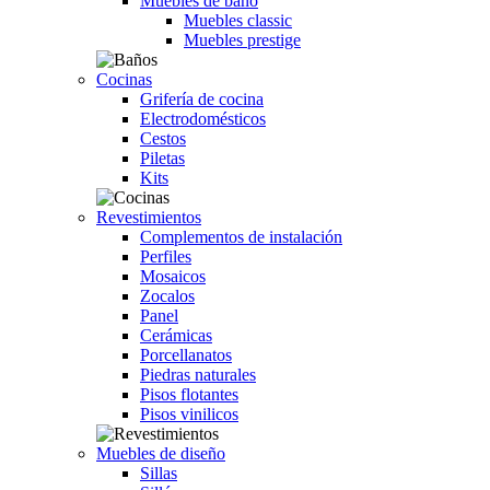
Muebles de baño
Muebles classic
Muebles prestige
Cocinas
Grifería de cocina
Electrodomésticos
Cestos
Piletas
Kits
Revestimientos
Complementos de instalación
Perfiles
Mosaicos
Zocalos
Panel
Cerámicas
Porcellanatos
Piedras naturales
Pisos flotantes
Pisos vinilicos
Muebles de diseño
Sillas