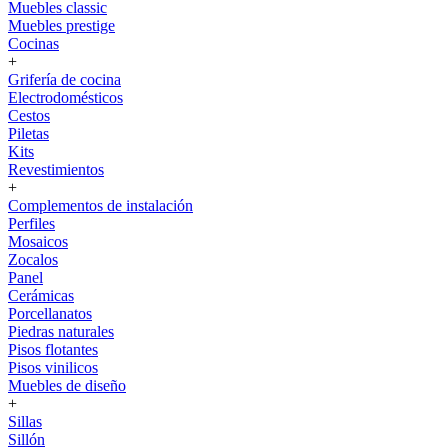
Muebles classic
Muebles prestige
Cocinas
+
Grifería de cocina
Electrodomésticos
Cestos
Piletas
Kits
Revestimientos
+
Complementos de instalación
Perfiles
Mosaicos
Zocalos
Panel
Cerámicas
Porcellanatos
Piedras naturales
Pisos flotantes
Pisos vinilicos
Muebles de diseño
+
Sillas
Sillón