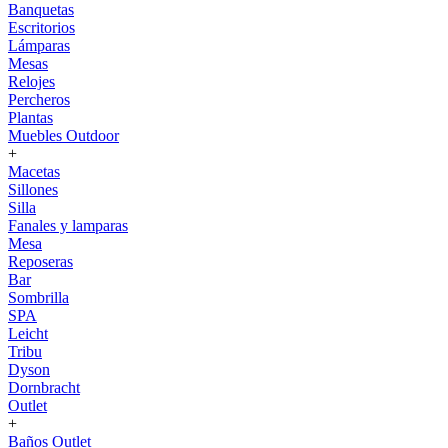
Banquetas
Escritorios
Lámparas
Mesas
Relojes
Percheros
Plantas
Muebles Outdoor
+
Macetas
Sillones
Silla
Fanales y lamparas
Mesa
Reposeras
Bar
Sombrilla
SPA
Leicht
Tribu
Dyson
Dornbracht
Outlet
+
Baños Outlet