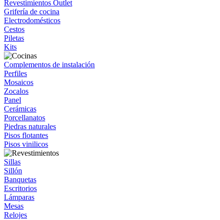
Revestimientos Outlet
Grifería de cocina
Electrodomésticos
Cestos
Piletas
Kits
Complementos de instalación
Perfiles
Mosaicos
Zocalos
Panel
Cerámicas
Porcellanatos
Piedras naturales
Pisos flotantes
Pisos vinilicos
Sillas
Sillón
Banquetas
Escritorios
Lámparas
Mesas
Relojes