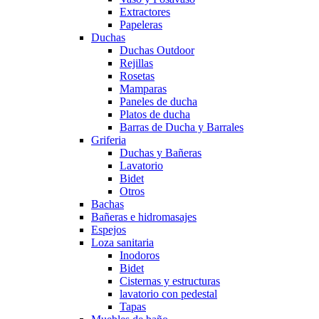
Extractores
Papeleras
Duchas
Duchas Outdoor
Rejillas
Rosetas
Mamparas
Paneles de ducha
Platos de ducha
Barras de Ducha y Barrales
Griferia
Duchas y Bañeras
Lavatorio
Bidet
Otros
Bachas
Bañeras e hidromasajes
Espejos
Loza sanitaria
Inodoros
Bidet
Cisternas y estructuras
lavatorio con pedestal
Tapas