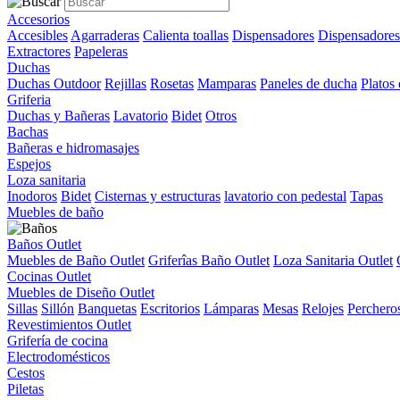
Accesorios
Accesibles
Agarraderas
Calienta toallas
Dispensadores
Dispensadores
Extractores
Papeleras
Duchas
Duchas Outdoor
Rejillas
Rosetas
Mamparas
Paneles de ducha
Platos
Griferia
Duchas y Bañeras
Lavatorio
Bidet
Otros
Bachas
Bañeras e hidromasajes
Espejos
Loza sanitaria
Inodoros
Bidet
Cisternas y estructuras
lavatorio con pedestal
Tapas
Muebles de baño
Baños Outlet
Muebles de Baño Outlet
Griferîas Baño Outlet
Loza Sanitaria Outlet
Cocinas Outlet
Muebles de Diseño Outlet
Sillas
Sillón
Banquetas
Escritorios
Lámparas
Mesas
Relojes
Perchero
Revestimientos Outlet
Grifería de cocina
Electrodomésticos
Cestos
Piletas