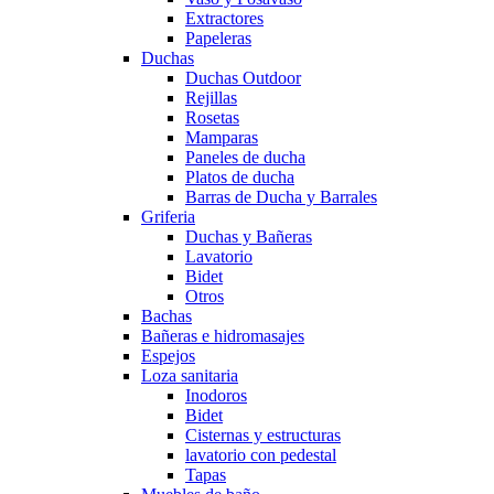
Extractores
Papeleras
Duchas
Duchas Outdoor
Rejillas
Rosetas
Mamparas
Paneles de ducha
Platos de ducha
Barras de Ducha y Barrales
Griferia
Duchas y Bañeras
Lavatorio
Bidet
Otros
Bachas
Bañeras e hidromasajes
Espejos
Loza sanitaria
Inodoros
Bidet
Cisternas y estructuras
lavatorio con pedestal
Tapas