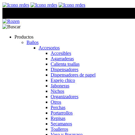
Productos
Baños
Accesorios
Accesibles
Agarraderas
Calienta toallas
Dispensadores
Dispensadores de papel
Espejo chico
Jaboneras
Nichos
Organizadores
Otros
Perchas
Portarrollos
Repisas
Secamanos
Toalleros
Vaso y Posavaso