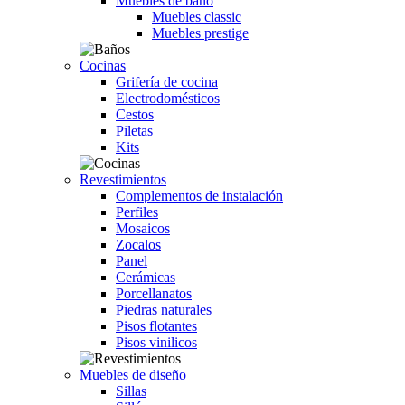
Muebles de baño
Muebles classic
Muebles prestige
Cocinas
Grifería de cocina
Electrodomésticos
Cestos
Piletas
Kits
Revestimientos
Complementos de instalación
Perfiles
Mosaicos
Zocalos
Panel
Cerámicas
Porcellanatos
Piedras naturales
Pisos flotantes
Pisos vinilicos
Muebles de diseño
Sillas