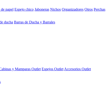
 de papel
Espejo chico
Jaboneras
Nichos
Organizadores
Otros
Perchas
 de ducha
Barras de Ducha y Barrales
Cabinas y Mamparas Outlet
Espejos Outlet
Accesorios Outlet
s