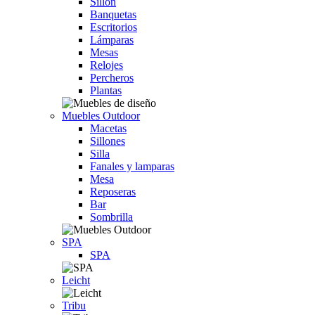
Sillón
Banquetas
Escritorios
Lámparas
Mesas
Relojes
Percheros
Plantas
Muebles Outdoor
Macetas
Sillones
Silla
Fanales y lamparas
Mesa
Reposeras
Bar
Sombrilla
SPA
SPA
Leicht
Tribu